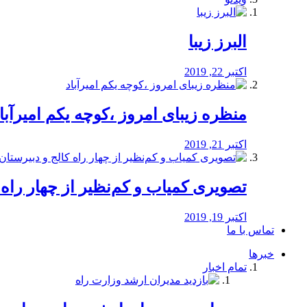
البرز زیبا
اکتبر 22, 2019
منظره‌‌ زیبای امروز ،کوچه یکم امیرآبا
اکتبر 21, 2019
️تصویری کمیاب و کم‌نظیر از چهار راه كالج
اکتبر 19, 2019
تماس با ما
خبرها
تمام اخبار