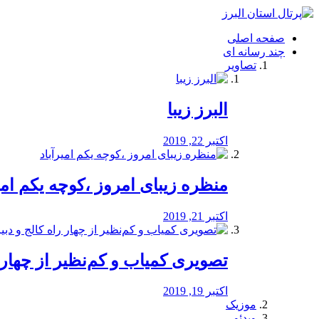
فصد
خون
صفحه اصلی
شرق
چند رسانه ای
تهران
تصاویر
خشکشویی
تصفیه
آب
البرز زیبا
طراحی
سایت
و
اکتبر 22, 2019
سئو
vip
منظره‌‌ زیبای امروز ،کوچه یکم امی
اکتبر 21, 2019
️تصویری کمیاب و کم‌نظیر از چهار راه 
اکتبر 19, 2019
موزیک
ویدئو