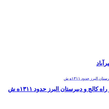
رآباد
كالج و دبيرستان البرز حدود ۱۳۱۱ه ش