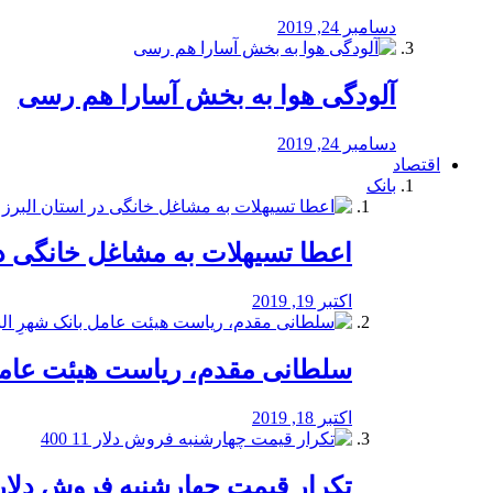
دسامبر 24, 2019
آلودگی هوا به بخش آسارا هم رسی
دسامبر 24, 2019
اقتصاد
بانک
️اعطا تسیهلات به مشاغل خانگی در
اکتبر 19, 2019
سلطانی مقدم، ریاست هیئت عامل 
اکتبر 18, 2019
تکرار قیمت چهارشنبه فروش دلار 11 00