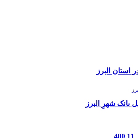
 استان البرز
بانک شهرِ البرز
4