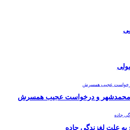
سی
مولی
اد محمدشهر و درخواست عجیب همسرش
به علت لغزندگی جاده