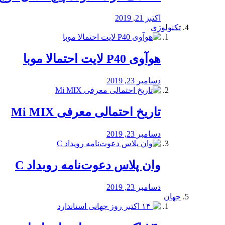
اکتبر 21, 2019
تکنولوژی
هوآوی P40 لایت احتمالا موبا
دسامبر 23, 2019
تاریخ احتمالی معرفی Mi MIX
دسامبر 23, 2019
وان پلاس دعوت‌نامه رویداد C
دسامبر 23, 2019
جهان