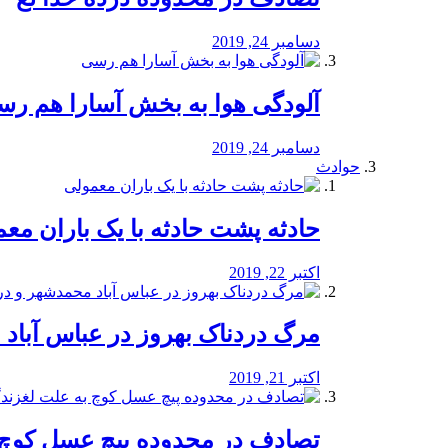
دسامبر 24, 2019
آلودگی هوا به بخش آسارا هم ر
دسامبر 24, 2019
حوادث
️حادثه پشت حادثه با یک باران مع
اکتبر 22, 2019
مرگ دردناک بهروز در عباس آب
اکتبر 21, 2019
تصادف در محدوده پیچ عسل کوچ 