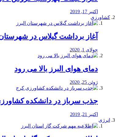
اکتبر 17, 2019
کشاورزی
آغاز برداشت گیلاس در شهرستان 
جولای 1, 2020
دمای هوای البرز بالا می رود
ژوئن 25, 2020
جذب سرباز در دانشکده کشاورز
اکتبر 21, 2019
انرژی