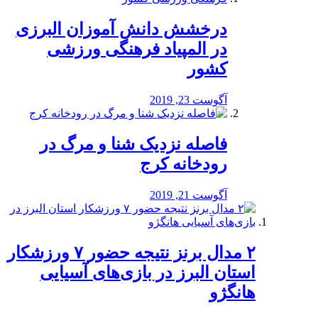
درخشش دانش آموزان البرزی
در المپیاد فرهنگی ورزشی
کشور
آگوست 23, 2019
️فاصله نزدیک شنا و مرگ در
رودخانه کرج
آگوست 21, 2019
۲ مدال برنز نتیجه حضور ۷ ورزشکار
استان البرز در بازی‌های آسیایی
هانگژو