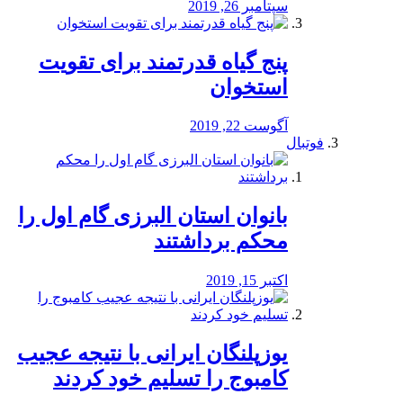
سپتامبر 26, 2019
پنج گیاه قدرتمند برای تقویت
استخوان
آگوست 22, 2019
فوتبال
بانوان استان البرزی گام اول را
محكم برداشتند
اکتبر 15, 2019
یوزپلنگان ایرانی با نتیجه عجیب
کامبوج را تسلیم خود کردند