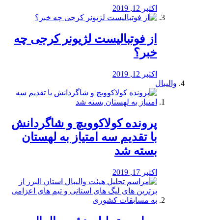
اکتبر 12, 2019
از فوتبالیست لژیونر کرجی چه
خبر؟
اکتبر 12, 2019
والیبال
پرونده کولاکوویچ و شاگردانش
با تقدیم سه امتیاز به لهستان
بسته شد
اکتبر 17, 2019