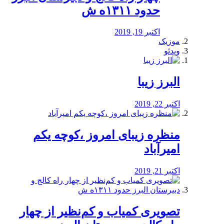
حدود ۱۳۱۱ه ش
اکتبر 19, 2019
موزیک
ویدئو
البرز زیبا
اکتبر 22, 2019
منظره‌‌ زیبای امروز ،کوچه یکم
امیرآباد
اکتبر 21, 2019
️تصویری کمیاب و کم‌نظیر از چهار