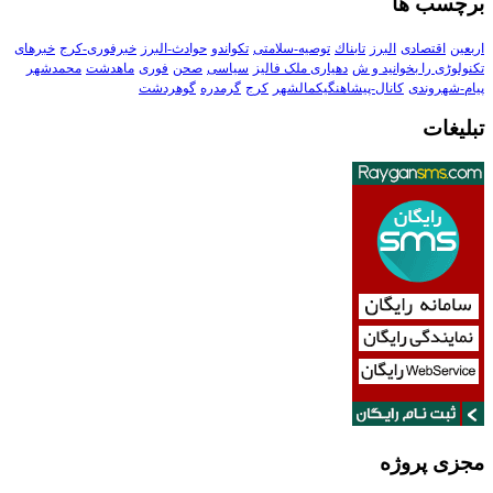
برچسب ها
اربعین
اقتصادی
البرز
تابناك
توصیه-سلامتی
تکواندو
حوادث-البرز
خبرفوری-کرج
خبرهای
تکنولوڑی را بخوانید و ش
دهیاری ملک فالیز
سیاسی
صحن
فوری
ماهدشت
محمدشهر
پیام-شهروندی
کانال-پیشاهنگیکمالشهر
کرج
گرمدره
گوهردشت
تبلیغات
مجزی پروژه