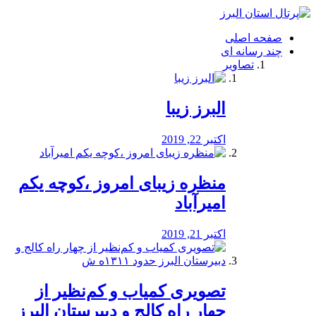
فصد
خون
صفحه اصلی
شرق
چند رسانه ای
تهران
تصاویر
خشکشویی
تصفیه
آب
البرز زیبا
طراحی
سایت
و
اکتبر 22, 2019
سئو
vip
منظره‌‌ زیبای امروز ،کوچه یکم
امیرآباد
اکتبر 21, 2019
️تصویری کمیاب و کم‌نظیر از
چهار راه كالج و دبيرستان البرز