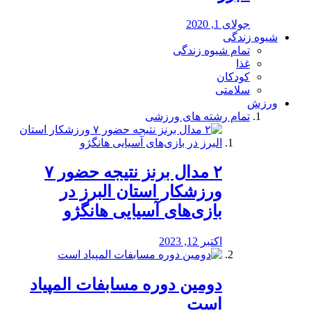
جولای 1, 2020
شیوه زندگی
تمام شیوه زندگی
غذا
کودکان
سلامتی
ورزش
تمام رشته های ورزشی
۲ مدال برنز نتیجه حضور ۷
ورزشکار استان البرز در
بازی‌های آسیایی هانگژو
اکتبر 12, 2023
دومین دوره مسابفات المپیاد
است