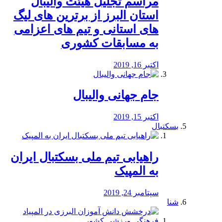
مراسم تجلیل هیئت والیبال
استان البرز از برترین های لیگ
های استانی و تیم های اعزامی
به مسابقات کشوری
اکتبر 16, 2019
جام جهانی والیبال
اکتبر 15, 2019
بسکتبال
راهیابی تیم ملی بسکتبال ایران
به المپیک
سپتامبر 24, 2019
شنا