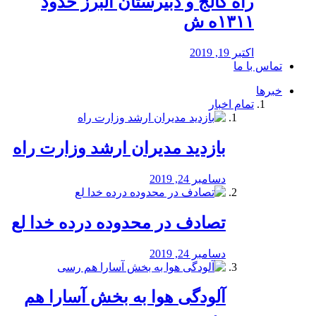
راه كالج و دبيرستان البرز حدود
۱۳۱۱ه ش
اکتبر 19, 2019
تماس با ما
خبرها
تمام اخبار
بازدید مدیران ارشد وزارت راه
دسامبر 24, 2019
تصادف در محدوده درده خدا لع
دسامبر 24, 2019
آلودگی هوا به بخش آسارا هم