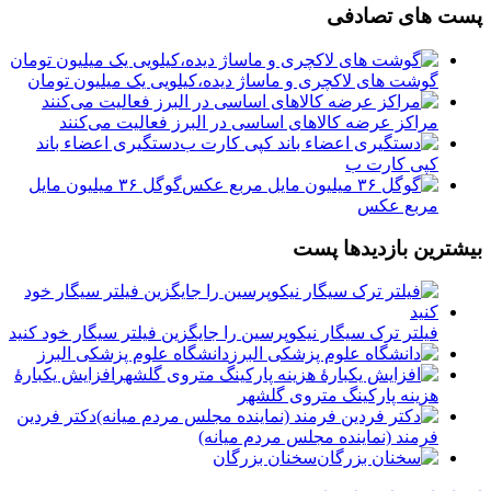
پست های تصادفی
گوشت های لاکچری و ماساژ دیده،کیلویی یک میلیون تومان
مراکز عرضه کالاهای اساسی در البرز فعالیت می‌کنند
دستگیری اعضاء باند
کپی کارت ب
️گوگل ۳۶ میلیون مایل
مربع عکس
بیشترین بازدیدها پست
فیلتر ترک سیگار نیکوپرسین را جایگزین فیلتر سیگار خود کنید
دانشگاه علوم پزشکی البرز
افزایش یکبارۀ
هزینه پارکینگ متروی گلشهر
دكتر فردين
فرمند (نماينده مجلس مردم میانه)
سخنان بزرگان