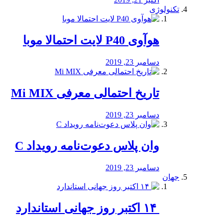
تکنولوژی
هوآوی P40 لایت احتمالا موبا
دسامبر 23, 2019
تاریخ احتمالی معرفی Mi MIX
دسامبر 23, 2019
وان پلاس دعوت‌نامه رویداد C
دسامبر 23, 2019
جهان
‏ ۱۴ اکتبر روز جهانی استاندارد