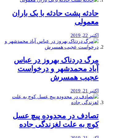
️حادثه پشت حادثه با یک باران
معمولی
اکتبر 22, 2019
مرگ دردناک بهروز در عباس
آباد محمدشهر و درخواست
عجیب همسرش
اکتبر 21, 2019
تصادف در محدوده پیچ عسل
کوچ به علت لغزندگی جاده
اکتبر 21, 2019