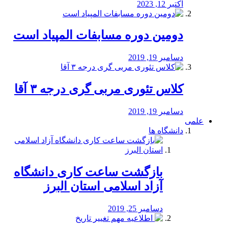
اکتبر 12, 2023
دومین دوره مسابفات المپیاد است
دسامبر 19, 2019
کلاس تئوری مربی گری درجه ۳ آقا
دسامبر 19, 2019
علمی
دانشگاه ها
بازگشت ساعت کاری دانشگاه
آزاد اسلامی استان البرز
دسامبر 25, 2019