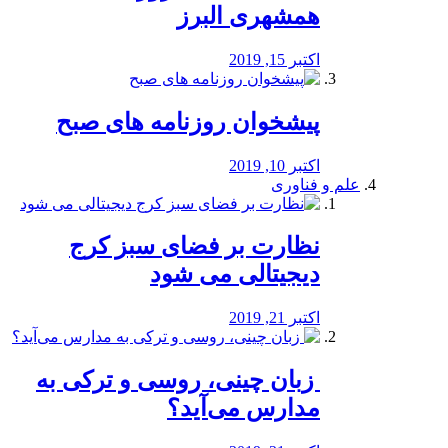
همشهری البرز
اکتبر 15, 2019
پیشخوان روزنامه های صبح
اکتبر 10, 2019
علم و فناوری
نظارت بر فضای سبز کرج
دیجیتالی می شود
اکتبر 21, 2019
️ زبان چینی، روسی و ترکی به
مدارس می‌آید؟