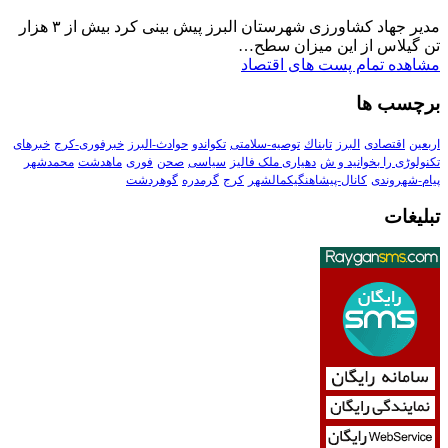
مدیر جهاد کشاورزی شهرستان البرز پیش بینی کرد بیش از ۳ هزار
تن گیلاس از این میزان سطح…
مشاهده تمام پست های اقتصاد
برچسب ها
اربعین
اقتصادی
البرز
تابناك
توصیه-سلامتی
تکواندو
حوادث-البرز
خبرفوری-کرج
خبرهای
تکنولوڑی را بخوانید و ش
دهیاری ملک فالیز
سیاسی
صحن
فوری
ماهدشت
محمدشهر
پیام-شهروندی
کانال-پیشاهنگیکمالشهر
کرج
گرمدره
گوهردشت
تبلیغات