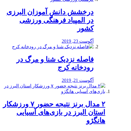
درخشش دانش آموزان البرزی
در المپیاد فرهنگی ورزشی
کشور
آگوست 23, 2019
️فاصله نزدیک شنا و مرگ در
رودخانه کرج
آگوست 21, 2019
۲ مدال برنز نتیجه حضور ۷ ورزشکار
استان البرز در بازی‌های آسیایی
هانگژو