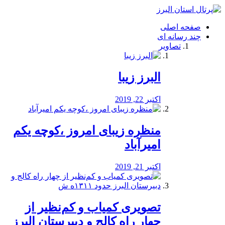
فصد
خون
صفحه اصلی
شرق
چند رسانه ای
تهران
تصاویر
خشکشویی
تصفیه
آب
البرز زیبا
طراحی
سایت
و
اکتبر 22, 2019
سئو
vip
منظره‌‌ زیبای امروز ،کوچه یکم
امیرآباد
اکتبر 21, 2019
️تصویری کمیاب و کم‌نظیر از
چهار راه كالج و دبيرستان البرز