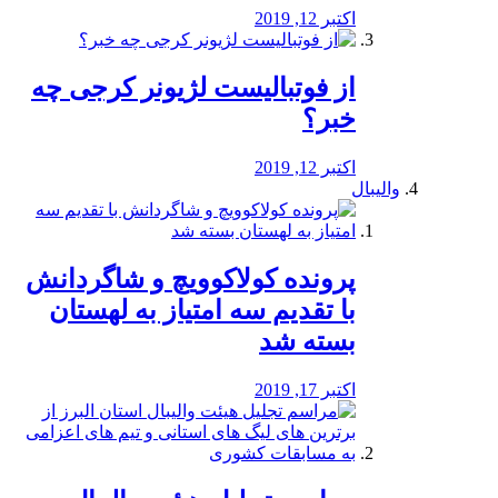
اکتبر 12, 2019
از فوتبالیست لژیونر کرجی چه
خبر؟
اکتبر 12, 2019
والیبال
پرونده کولاکوویچ و شاگردانش
با تقدیم سه امتیاز به لهستان
بسته شد
اکتبر 17, 2019