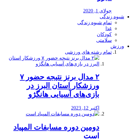
جولای 1, 2020
شیوه زندگی
تمام شیوه زندگی
غذا
کودکان
سلامتی
ورزش
تمام رشته های ورزشی
۲ مدال برنز نتیجه حضور ۷
ورزشکار استان البرز در
بازی‌های آسیایی هانگژو
اکتبر 12, 2023
دومین دوره مسابفات المپیاد
است