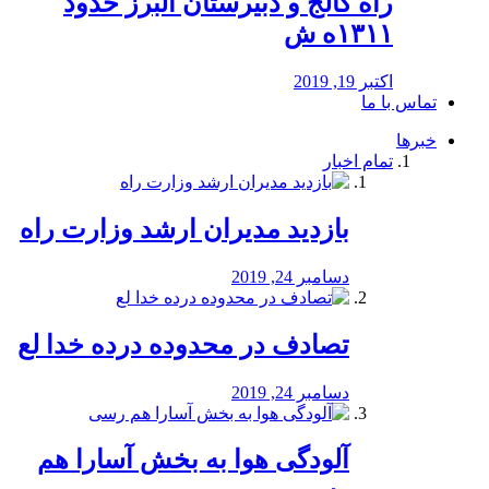
راه كالج و دبيرستان البرز حدود
۱۳۱۱ه ش
اکتبر 19, 2019
تماس با ما
خبرها
تمام اخبار
بازدید مدیران ارشد وزارت راه
دسامبر 24, 2019
تصادف در محدوده درده خدا لع
دسامبر 24, 2019
آلودگی هوا به بخش آسارا هم