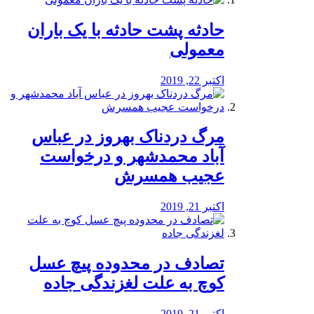
️حادثه پشت حادثه با یک باران
معمولی
اکتبر 22, 2019
مرگ دردناک بهروز در عباس
آباد محمدشهر و درخواست
عجیب همسرش
اکتبر 21, 2019
تصادف در محدوده پیچ عسل
کوچ به علت لغزندگی جاده
اکتبر 21, 2019