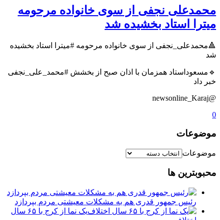
⁧️محمدعلی نجفی⁩ از سوی خانواده مرحومه
میترا استاد بخشیده شد
⁧🔺️محمدعلی_نجفی⁩ از سوی خانواده مرحومه ⁧#میترا⁩ استاد بخشیده
شد
⁧🔹مسعوداستاد⁩ همزمان با اذان صبح از بخشش ⁧#محمد_علی_نجفی⁩
خبر داد
@newsonline_Karaj
0
موضوعات
موضوعات
محبوبترین ها
رئیس جمهور قدری هم به مشکلات معیشتی مردم بپردازد
یک نما از کرج با ۶۵ سال