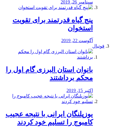
سپتامبر 26, 2019
پنج گیاه قدرتمند برای تقویت
استخوان
آگوست 22, 2019
فوتبال
بانوان استان البرزی گام اول را
محكم برداشتند
اکتبر 15, 2019
یوزپلنگان ایرانی با نتیجه عجیب
کامبوج را تسلیم خود کردند