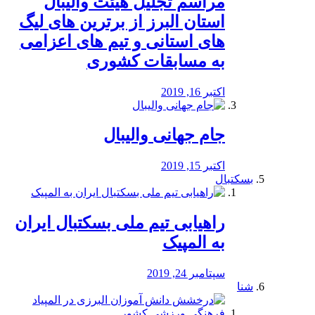
مراسم تجلیل هیئت والیبال
استان البرز از برترین های لیگ
های استانی و تیم های اعزامی
به مسابقات کشوری
اکتبر 16, 2019
جام جهانی والیبال
اکتبر 15, 2019
بسکتبال
راهیابی تیم ملی بسکتبال ایران
به المپیک
سپتامبر 24, 2019
شنا