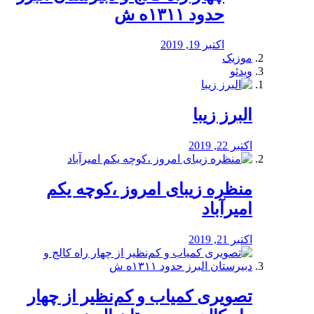
حدود ۱۳۱۱ه ش
اکتبر 19, 2019
موزیک
ویدئو
البرز زیبا
اکتبر 22, 2019
منظره‌‌ زیبای امروز ،کوچه یکم
امیرآباد
اکتبر 21, 2019
️تصویری کمیاب و کم‌نظیر از چهار