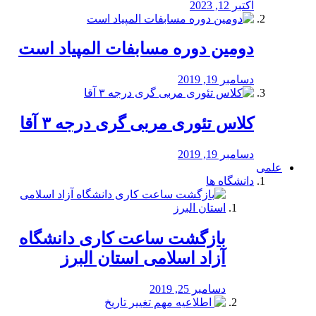
اکتبر 12, 2023
دومین دوره مسابفات المپیاد است
دسامبر 19, 2019
کلاس تئوری مربی گری درجه ۳ آقا
دسامبر 19, 2019
علمی
دانشگاه ها
بازگشت ساعت کاری دانشگاه
آزاد اسلامی استان البرز
دسامبر 25, 2019