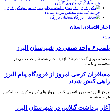
هزینه پارکینگ متروی گلشهر
دكتر فردين
فرمند (نماينده مجلس مردم میانه)
سخنان بزرگان
اخبار اقتصادی استان
بیشتر
پلمب ۶ واحد صنفی در شهرستان البرز
محمد نصیری گفت: در ۴۵ بازدید انجام شده ۵ واحد صنفی در
محمدیه و یک…
مسافران کرجی امروز از فرودگاه پیام البرز
راهی کیش شدند
مرکز البرز؛ منوچهر اتقیایی گفت: پرواز های کرج – کیش و بالعکس
هر سه شنبه…
آغاز برداشت گیلاس در شهرستان البرز