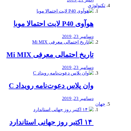
تکنولوژی
هوآوی P40 لایت احتمالا موبا
دسامبر 23, 2019
تاریخ احتمالی معرفی Mi MIX
دسامبر 23, 2019
وان پلاس دعوت‌نامه رویداد C
دسامبر 23, 2019
جهان
‏ ۱۴ اکتبر روز جهانی استاندارد