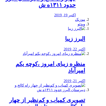
حدود ۱۳۱۱ه ش
اکتبر 19, 2019
موزیک
ویدئو
البرز زیبا
اکتبر 22, 2019
منظره‌‌ زیبای امروز ،کوچه یکم
امیرآباد
اکتبر 21, 2019
️تصویری کمیاب و کم‌نظیر از چهار