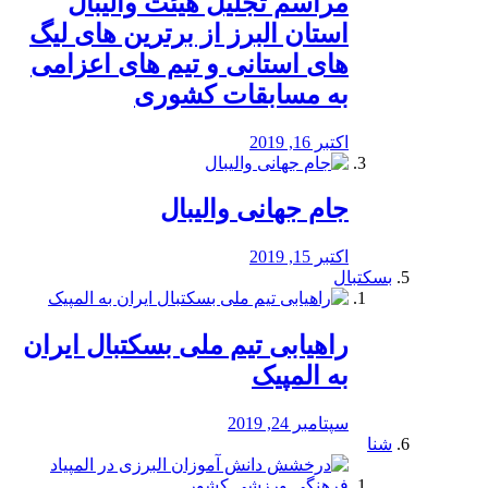
مراسم تجلیل هیئت والیبال
استان البرز از برترین های لیگ
های استانی و تیم های اعزامی
به مسابقات کشوری
اکتبر 16, 2019
جام جهانی والیبال
اکتبر 15, 2019
بسکتبال
راهیابی تیم ملی بسکتبال ایران
به المپیک
سپتامبر 24, 2019
شنا