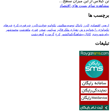
تن گیلاس از این میزان سطح…
مشاهده تمام پست های اقتصاد
برچسب ها
اربعین
اقتصادی
البرز
تابناك
توصیه-سلامتی
تکواندو
حوادث-البرز
خبرفوری-کرج
خبرهای
تکنولوڑی را بخوانید و ش
دهیاری ملک فالیز
سیاسی
صحن
فوری
ماهدشت
محمدشهر
پیام-شهروندی
کانال-پیشاهنگیکمالشهر
کرج
گرمدره
گوهردشت
تبلیغات