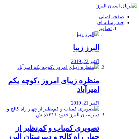
فصد
خون
صفحه اصلی
شرق
چند رسانه ای
تهران
تصاویر
خشکشویی
تصفیه
آب
البرز زیبا
طراحی
سایت
و
اکتبر 22, 2019
سئو
vip
منظره‌‌ زیبای امروز ،کوچه یکم
امیرآباد
اکتبر 21, 2019
️تصویری کمیاب و کم‌نظیر از
چهار راه كالج و دبيرستان البرز