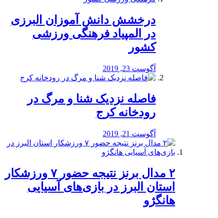
درخشش دانش آموزان البرزی
در المپیاد فرهنگی ورزشی
کشور
آگوست 23, 2019
️فاصله نزدیک شنا و مرگ در
رودخانه کرج
آگوست 21, 2019
۲ مدال برنز نتیجه حضور ۷ ورزشکار
استان البرز در بازی‌های آسیایی
هانگژو