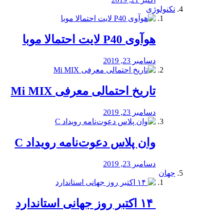
تکنولوژی
هوآوی P40 لایت احتمالا موبا
دسامبر 23, 2019
تاریخ احتمالی معرفی Mi MIX
دسامبر 23, 2019
وان پلاس دعوت‌نامه رویداد C
دسامبر 23, 2019
جهان
‏ ۱۴ اکتبر روز جهانی استاندارد