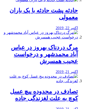
️حادثه پشت حادثه با یک باران
معمولی
اکتبر 22, 2019
مرگ دردناک بهروز در عباس
آباد محمدشهر و درخواست
عجیب همسرش
اکتبر 21, 2019
تصادف در محدوده پیچ عسل
کوچ به علت لغزندگی جاده
اکتبر 21, 2019