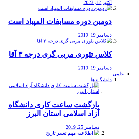
اکتبر 12, 2023
دومین دوره مسابفات المپیاد است
دسامبر 19, 2019
کلاس تئوری مربی گری درجه ۳ آقا
دسامبر 19, 2019
علمی
دانشگاه ها
بازگشت ساعت کاری دانشگاه
آزاد اسلامی استان البرز
دسامبر 25, 2019