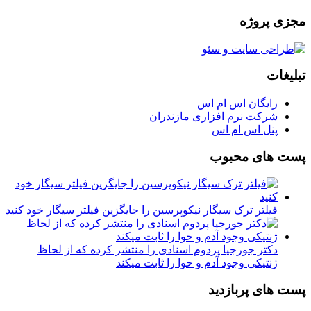
مجزی پروژه
تبلیغات
رایگان اس ام اس
شرکت نرم افزاری مازندران
پنل اس ام اس
پست های محبوب
فیلتر ترک سیگار نیکوپرسین را جایگزین فیلتر سیگار خود کنید
دکتر جورجیا پردوم اسنادی را منتشر کرده که از لحاظ
ژنتیکی وجود آدم و حوا را ثابت میکند
پست های پربازدید