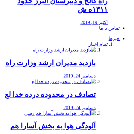
راه كالج و دبيرستان البرز حدود
۱۳۱۱ه ش
اکتبر 19, 2019
تماس با ما
خبرها
تمام اخبار
بازدید مدیران ارشد وزارت راه
دسامبر 24, 2019
تصادف در محدوده درده خدا لع
دسامبر 24, 2019
آلودگی هوا به بخش آسارا هم