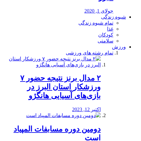
جولای 1, 2020
شیوه زندگی
تمام شیوه زندگی
غذا
کودکان
سلامتی
ورزش
تمام رشته های ورزشی
۲ مدال برنز نتیجه حضور ۷
ورزشکار استان البرز در
بازی‌های آسیایی هانگژو
اکتبر 12, 2023
دومین دوره مسابفات المپیاد
است