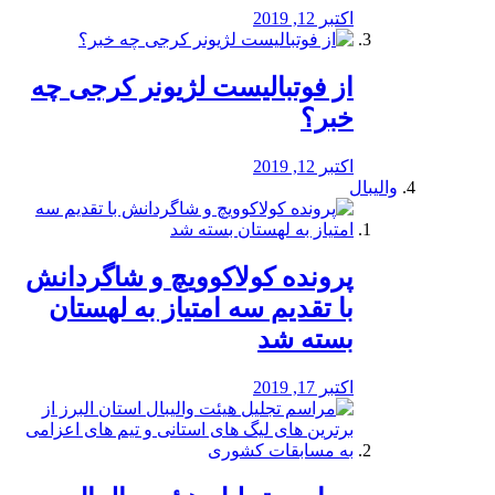
اکتبر 12, 2019
از فوتبالیست لژیونر کرجی چه
خبر؟
اکتبر 12, 2019
والیبال
پرونده کولاکوویچ و شاگردانش
با تقدیم سه امتیاز به لهستان
بسته شد
اکتبر 17, 2019