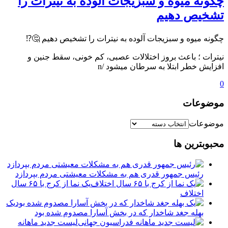
چگونه میوه و سبزیجات آلوده به نیترات را
تشخیص دهیم
چگونه میوه و سبزیجات آلوده به نیترات را تشخیص دهیم 🤔⁉️
نیترات ؛ باعث بروز اختلالات عصبی، کم خونی، سقط جنین و
افزایش خطر ابتلا به سرطان میشود /n
0
موضوعات
موضوعات
محبوبترین ها
رئیس جمهور قدری هم به مشکلات معیشتی مردم بپردازد
یک نما از کرج با ۶۵ سال
اختلاف
یک
بهله جغد شاخدار که در بخش آسارا مصدوم شده بود
لیست جدید ماهانه