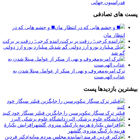
فدراسیون جهانی
پست های تصادفی
◼️ و چشم هایی که در
انتظار مان
راننده کرجی؛ رزقت پر برکت
يك ميليارد يورو ارز دولتی
گم شد
ترک امربه‌معروف و نهی از منکر از عوامل مبتلا شدن به
عذاب الهی‌ست
بیشترین بازدیدها پست
فیلتر ترک سیگار نیکوپرسین را جایگزین فیلتر سیگار خود کنید
دانشگاه علوم پزشکی البرز
افزایش یکبارۀ
هزینه پارکینگ متروی گلشهر
دكتر فردين