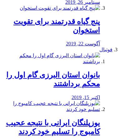
سپتامبر 26, 2019
پنج گیاه قدرتمند برای تقویت
استخوان
آگوست 22, 2019
فوتبال
بانوان استان البرزی گام اول را
محكم برداشتند
اکتبر 15, 2019
یوزپلنگان ایرانی با نتیجه عجیب
کامبوج را تسلیم خود کردند