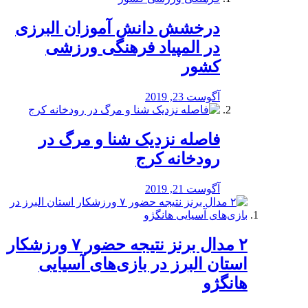
درخشش دانش آموزان البرزی
در المپیاد فرهنگی ورزشی
کشور
آگوست 23, 2019
️فاصله نزدیک شنا و مرگ در
رودخانه کرج
آگوست 21, 2019
۲ مدال برنز نتیجه حضور ۷ ورزشکار
استان البرز در بازی‌های آسیایی
هانگژو