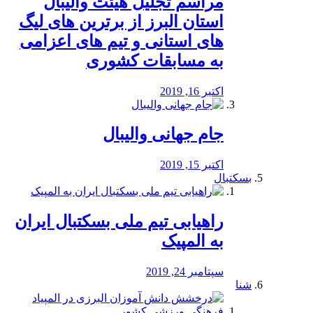
مراسم تجلیل هیئت والیبال
استان البرز از برترین های لیگ
های استانی و تیم های اعزامی
به مسابقات کشوری
اکتبر 16, 2019
جام جهانی والیبال
اکتبر 15, 2019
بسکتبال
راهیابی تیم ملی بسکتبال ایران
به المپیک
سپتامبر 24, 2019
شنا