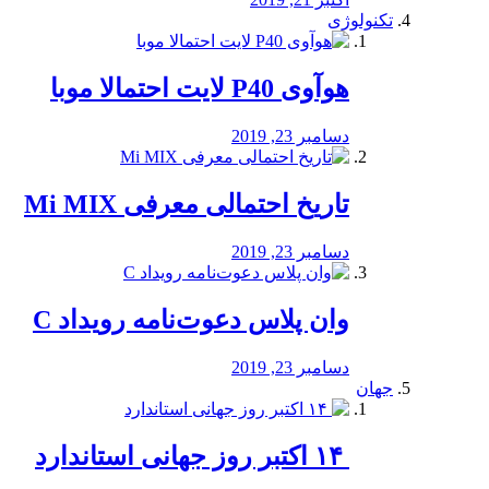
تکنولوژی
هوآوی P40 لایت احتمالا موبا
دسامبر 23, 2019
تاریخ احتمالی معرفی Mi MIX
دسامبر 23, 2019
وان پلاس دعوت‌نامه رویداد C
دسامبر 23, 2019
جهان
‏ ۱۴ اکتبر روز جهانی استاندارد