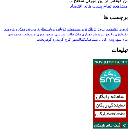
تن گیلاس از این میزان سطح…
مشاهده تمام پست های اقتصاد
برچسب ها
اربعین
اقتصادی
البرز
تابناك
توصیه-سلامتی
تکواندو
حوادث-البرز
خبرفوری-کرج
خبرهای
تکنولوڑی را بخوانید و ش
دهیاری ملک فالیز
سیاسی
صحن
فوری
ماهدشت
محمدشهر
پیام-شهروندی
کانال-پیشاهنگیکمالشهر
کرج
گرمدره
گوهردشت
تبلیغات