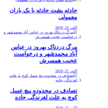
️حادثه پشت حادثه با یک باران
معمولی
اکتبر 22, 2019
مرگ دردناک بهروز در عباس
آباد محمدشهر و درخواست
عجیب همسرش
اکتبر 21, 2019
تصادف در محدوده پیچ عسل
کوچ به علت لغزندگی جاده
اکتبر 21, 2019