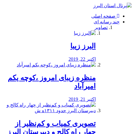
فصد
خون
صفحه اصلی
شرق
چند رسانه ای
تهران
تصاویر
خشکشویی
تصفیه
آب
البرز زیبا
طراحی
سایت
و
اکتبر 22, 2019
سئو
vip
منظره‌‌ زیبای امروز ،کوچه یکم
امیرآباد
اکتبر 21, 2019
️تصویری کمیاب و کم‌نظیر از
چهار راه كالج و دبيرستان البرز