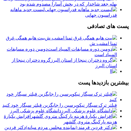
بهله جغد شاخدار که در بخش آسارا مصدوم شده بود
لیست جدید ماهانه
فدراسیون جهانی
پست های تصادفی
بیت هایم همگی غرق
تمنا امشب ش
دومین دوره مسابفات
المپیاد است
گروه دختران نینجا از
استان البرز
ا
بیشترین بازدیدها پست
فیلتر ترک سیگار نیکوپرسین را جایگزین فیلتر سیگار خود کنید
دانشگاه علوم پزشکی البرز
افزایش یکبارۀ
هزینه پارکینگ متروی گلشهر
دكتر فردين