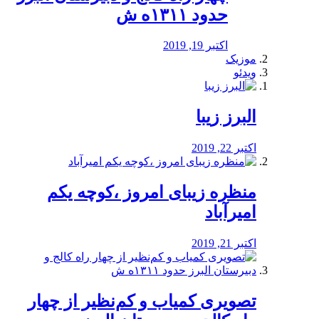
حدود ۱۳۱۱ه ش
اکتبر 19, 2019
موزیک
ویدئو
البرز زیبا
اکتبر 22, 2019
منظره‌‌ زیبای امروز ،کوچه یکم
امیرآباد
اکتبر 21, 2019
️تصویری کمیاب و کم‌نظیر از چهار