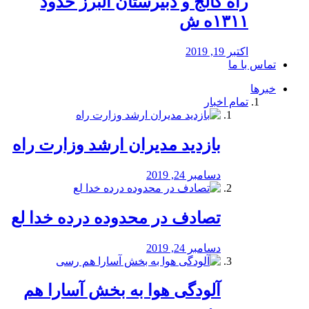
راه كالج و دبيرستان البرز حدود
۱۳۱۱ه ش
اکتبر 19, 2019
تماس با ما
خبرها
تمام اخبار
بازدید مدیران ارشد وزارت راه
دسامبر 24, 2019
تصادف در محدوده درده خدا لع
دسامبر 24, 2019
آلودگی هوا به بخش آسارا هم