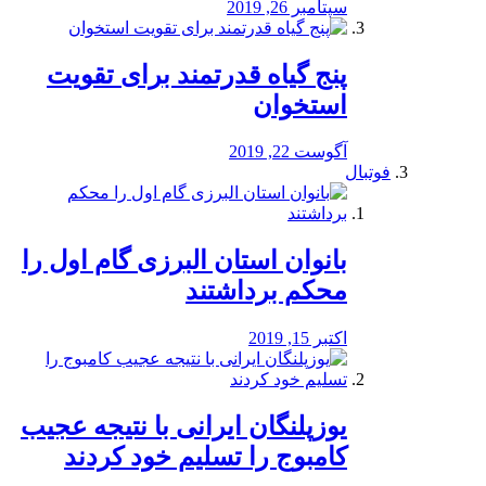
سپتامبر 26, 2019
پنج گیاه قدرتمند برای تقویت
استخوان
آگوست 22, 2019
فوتبال
بانوان استان البرزی گام اول را
محكم برداشتند
اکتبر 15, 2019
یوزپلنگان ایرانی با نتیجه عجیب
کامبوج را تسلیم خود کردند