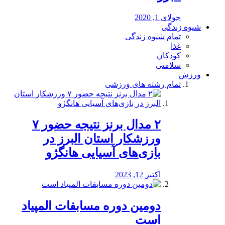
جولای 1, 2020
شیوه زندگی
تمام شیوه زندگی
غذا
کودکان
سلامتی
ورزش
تمام رشته های ورزشی
۲ مدال برنز نتیجه حضور ۷
ورزشکار استان البرز در
بازی‌های آسیایی هانگژو
اکتبر 12, 2023
دومین دوره مسابفات المپیاد
است