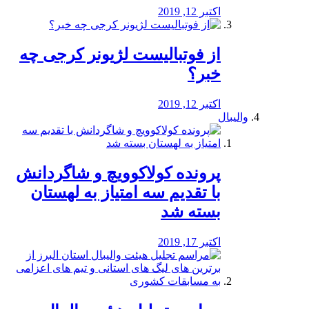
اکتبر 12, 2019
از فوتبالیست لژیونر کرجی چه
خبر؟
اکتبر 12, 2019
والیبال
پرونده کولاکوویچ و شاگردانش
با تقدیم سه امتیاز به لهستان
بسته شد
اکتبر 17, 2019