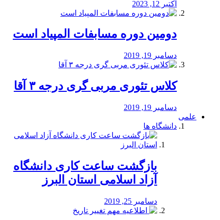
اکتبر 12, 2023
دومین دوره مسابفات المپیاد است
دسامبر 19, 2019
کلاس تئوری مربی گری درجه ۳ آقا
دسامبر 19, 2019
علمی
دانشگاه ها
بازگشت ساعت کاری دانشگاه
آزاد اسلامی استان البرز
دسامبر 25, 2019