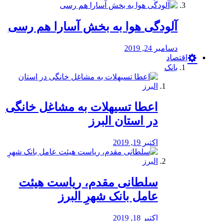
آلودگی هوا به بخش آسارا هم رسی
دسامبر 24, 2019
اقتصاد
بانک
️اعطا تسیهلات به مشاغل خانگی
در استان البرز
اکتبر 19, 2019
سلطانی مقدم، ریاست هیئت
عامل بانک شهرِ البرز
اکتبر 18, 2019