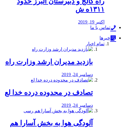
راه كالج و دبيرستان البرز حدود
۱۳۱۱ه ش
اکتبر 19, 2019
تماس با ما
خبرها
تمام اخبار
بازدید مدیران ارشد وزارت راه
دسامبر 24, 2019
تصادف در محدوده درده خدا لع
دسامبر 24, 2019
آلودگی هوا به بخش آسارا هم