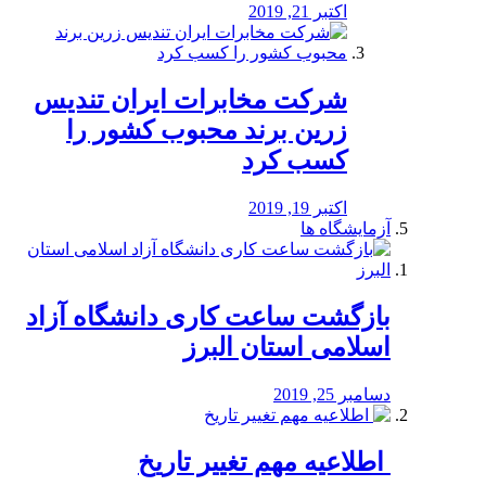
اکتبر 21, 2019
شرکت مخابرات ایران تندیس
زرین برند محبوب کشور را
کسب کرد
اکتبر 19, 2019
آزمایشگاه ها
بازگشت ساعت کاری دانشگاه آزاد
اسلامی استان البرز
دسامبر 25, 2019
️ اطلاعیه مهم تغییر تاریخ