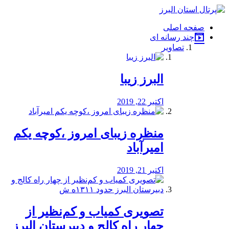
فصد
خون
صفحه اصلی
شرق
چند رسانه ای
تهران
تصاویر
خشکشویی
تصفیه
آب
البرز زیبا
طراحی
سایت
و
اکتبر 22, 2019
سئو
vip
منظره‌‌ زیبای امروز ،کوچه یکم
امیرآباد
اکتبر 21, 2019
️تصویری کمیاب و کم‌نظیر از
چهار راه كالج و دبيرستان البرز