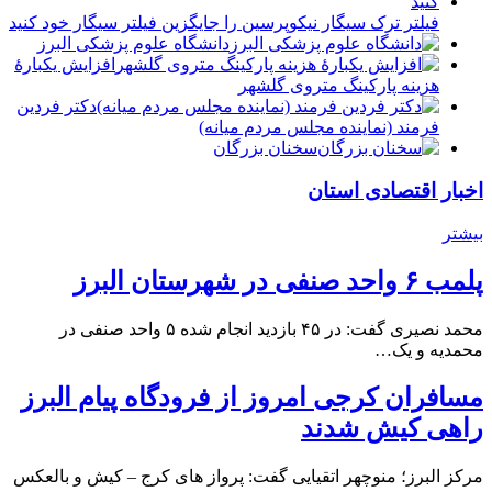
فیلتر ترک سیگار نیکوپرسین را جایگزین فیلتر سیگار خود کنید
دانشگاه علوم پزشکی البرز
افزایش یکبارۀ
هزینه پارکینگ متروی گلشهر
دكتر فردين
فرمند (نماينده مجلس مردم میانه)
سخنان بزرگان
اخبار اقتصادی استان
بیشتر
پلمب ۶ واحد صنفی در شهرستان البرز
محمد نصیری گفت: در ۴۵ بازدید انجام شده ۵ واحد صنفی در
محمدیه و یک…
مسافران کرجی امروز از فرودگاه پیام البرز
راهی کیش شدند
مرکز البرز؛ منوچهر اتقیایی گفت: پرواز های کرج – کیش و بالعکس