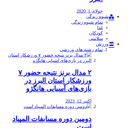
جولای 1, 2020
شیوه زندگی
تمام شیوه زندگی
غذا
کودکان
سلامتی
ورزش
تمام رشته های ورزشی
۲ مدال برنز نتیجه حضور ۷
ورزشکار استان البرز در
بازی‌های آسیایی هانگژو
اکتبر 12, 2023
دومین دوره مسابفات المپیاد
است