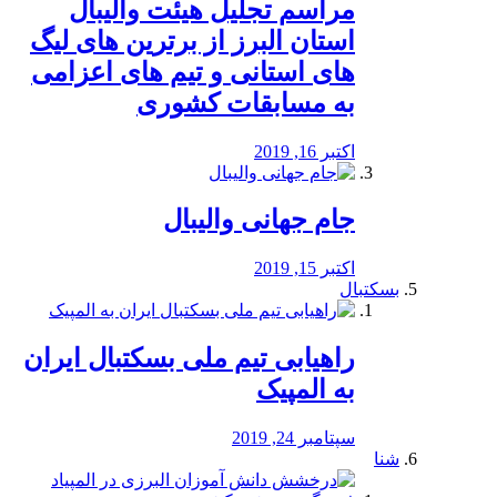
مراسم تجلیل هیئت والیبال
استان البرز از برترین های لیگ
های استانی و تیم های اعزامی
به مسابقات کشوری
اکتبر 16, 2019
جام جهانی والیبال
اکتبر 15, 2019
بسکتبال
راهیابی تیم ملی بسکتبال ایران
به المپیک
سپتامبر 24, 2019
شنا