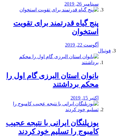
سپتامبر 26, 2019
پنج گیاه قدرتمند برای تقویت
استخوان
آگوست 22, 2019
فوتبال
بانوان استان البرزی گام اول را
محكم برداشتند
اکتبر 15, 2019
یوزپلنگان ایرانی با نتیجه عجیب
کامبوج را تسلیم خود کردند