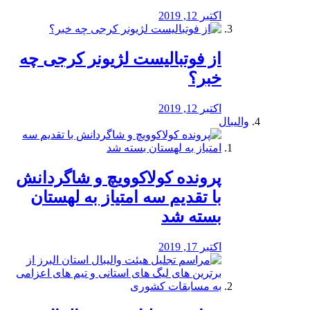
اکتبر 12, 2019
از فوتبالیست لژیونر کرجی چه
خبر؟
اکتبر 12, 2019
والیبال
پرونده کولاکوویچ و شاگردانش
با تقدیم سه امتیاز به لهستان
بسته شد
اکتبر 17, 2019