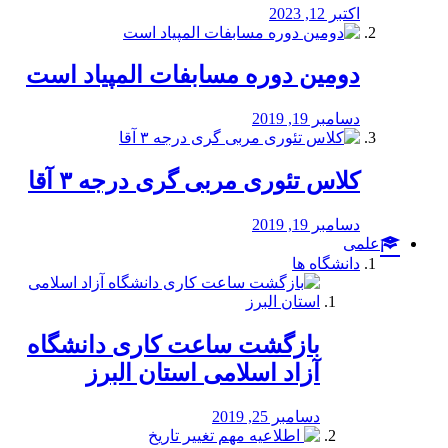
اکتبر 12, 2023
دومین دوره مسابفات المپیاد است
دسامبر 19, 2019
کلاس تئوری مربی گری درجه ۳ آقا
دسامبر 19, 2019
علمی
دانشگاه ها
بازگشت ساعت کاری دانشگاه
آزاد اسلامی استان البرز
دسامبر 25, 2019