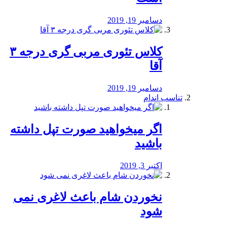
دسامبر 19, 2019
کلاس تئوری مربی گری درجه ۳
آقا
دسامبر 19, 2019
تناسب اندام
اگر میخواهید صورت تپل داشته
باشید
اکتبر 3, 2019
نخوردن شام باعث لاغری نمی
‌شود