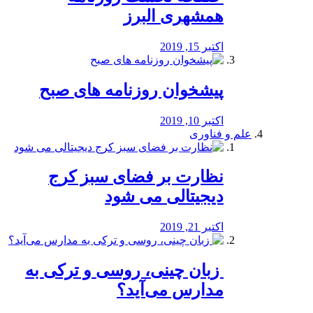
همشهری البرز
اکتبر 15, 2019
پیشخوان روزنامه های صبح
اکتبر 10, 2019
علم و فناوری
نظارت بر فضای سبز کرج
دیجیتالی می شود
اکتبر 21, 2019
️ زبان چینی، روسی و ترکی به
مدارس می‌آید؟