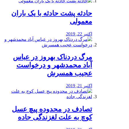
️حادثه پشت حادثه با یک باران
معمولی
اکتبر 22, 2019
مرگ دردناک بهروز در عباس
آباد محمدشهر و درخواست
عجیب همسرش
اکتبر 21, 2019
تصادف در محدوده پیچ عسل
کوچ به علت لغزندگی جاده