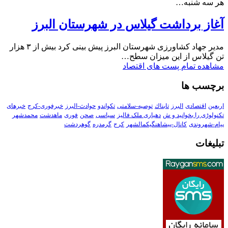
هر سه شنبه…
آغاز برداشت گیلاس در شهرستان البرز
مدیر جهاد کشاورزی شهرستان البرز پیش بینی کرد بیش از ۳ هزار
تن گیلاس از این میزان سطح…
مشاهده تمام پست های اقتصاد
برچسب ها
اربعین
اقتصادی
البرز
تابناك
توصیه-سلامتی
تکواندو
حوادث-البرز
خبرفوری-کرج
خبرهای
تکنولوڑی را بخوانید و ش
دهیاری ملک فالیز
سیاسی
صحن
فوری
ماهدشت
محمدشهر
پیام-شهروندی
کانال-پیشاهنگیکمالشهر
کرج
گرمدره
گوهردشت
تبلیغات