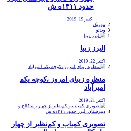
حدود ۱۳۱۱ه ش
اکتبر 19, 2019
موزیک
ویدئو
البرز زیبا
اکتبر 22, 2019
منظره‌‌ زیبای امروز ،کوچه یکم
امیرآباد
اکتبر 21, 2019
️تصویری کمیاب و کم‌نظیر از چهار