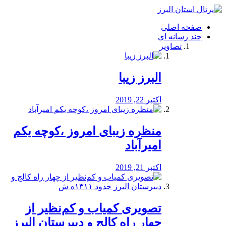
فصد
خون
صفحه اصلی
شرق
چند رسانه ای
تهران
تصاویر
خشکشویی
تصفیه
آب
البرز زیبا
طراحی
سایت
و
اکتبر 22, 2019
سئو
vip
منظره‌‌ زیبای امروز ،کوچه یکم
امیرآباد
اکتبر 21, 2019
️تصویری کمیاب و کم‌نظیر از
چهار راه كالج و دبيرستان البرز