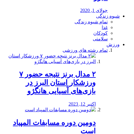
جولای 1, 2020
شیوه زندگی
تمام شیوه زندگی
غذا
کودکان
سلامتی
ورزش
تمام رشته های ورزشی
۲ مدال برنز نتیجه حضور ۷
ورزشکار استان البرز در
بازی‌های آسیایی هانگژو
اکتبر 12, 2023
دومین دوره مسابفات المپیاد
است