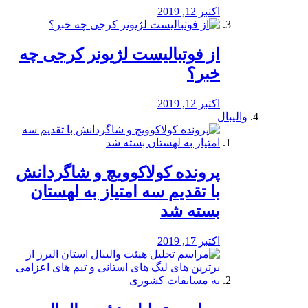
اکتبر 12, 2019
از فوتبالیست لژیونر کرجی چه
خبر؟
اکتبر 12, 2019
والیبال
پرونده کولاکوویچ و شاگردانش
با تقدیم سه امتیاز به لهستان
بسته شد
اکتبر 17, 2019