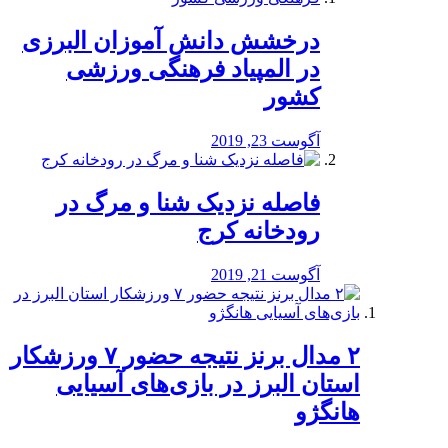
درخشش دانش آموزان البرزی
در المپیاد فرهنگی ورزشی
کشور
آگوست 23, 2019
️فاصله نزدیک شنا و مرگ در
رودخانه کرج
آگوست 21, 2019
۲ مدال برنز نتیجه حضور ۷ ورزشکار
استان البرز در بازی‌های آسیایی
هانگژو