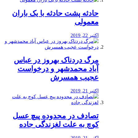
️حادثه پشت حادثه با یک باران
معمولی
اکتبر 22, 2019
مرگ دردناک بهروز در عباس
آباد محمدشهر و درخواست
عجیب همسرش
اکتبر 21, 2019
تصادف در محدوده پیچ عسل
کوچ به علت لغزندگی جاده
اکتبر 21, 2019