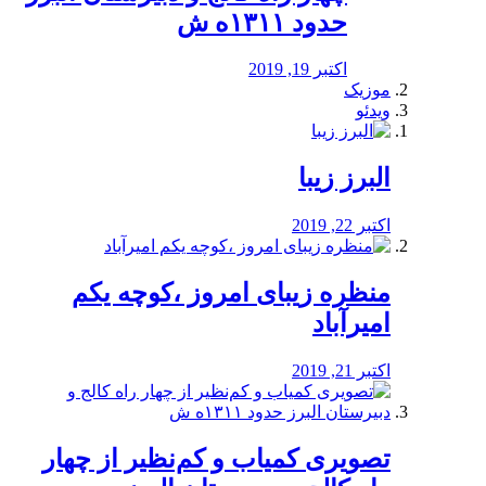
حدود ۱۳۱۱ه ش
اکتبر 19, 2019
موزیک
ویدئو
البرز زیبا
اکتبر 22, 2019
منظره‌‌ زیبای امروز ،کوچه یکم
امیرآباد
اکتبر 21, 2019
️تصویری کمیاب و کم‌نظیر از چهار