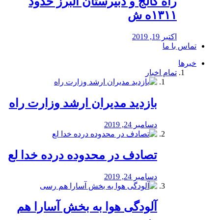
راه كالج و دبيرستان البرز حدود
۱۳۱۱ه ش
اکتبر 19, 2019
تماس با ما
خبرها
تمام اخبار
بازدید مدیران ارشد وزارت راه
دسامبر 24, 2019
تصادف در محدوده درده خدا لع
دسامبر 24, 2019
آلودگی هوا به بخش آسارا هم