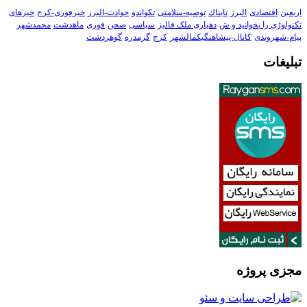
اربعین
اقتصادی
البرز
تابناك
توصیه-سلامتی
تکواندو
حوادث-البرز
خبرفوری-کرج
خبرهای
تکنولوڑی را بخوانید و ش
دهیاری ملک فالیز
سیاسی
صحن
فوری
ماهدشت
محمدشهر
پیام-شهروندی
کانال-پیشاهنگیکمالشهر
کرج
گرمدره
گوهردشت
تبلیغات
مجزی پروژه