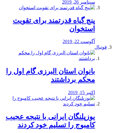
سپتامبر 26, 2019
پنج گیاه قدرتمند برای تقویت
استخوان
آگوست 22, 2019
فوتبال
بانوان استان البرزی گام اول را
محكم برداشتند
اکتبر 15, 2019
یوزپلنگان ایرانی با نتیجه عجیب
کامبوج را تسلیم خود کردند