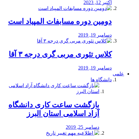
اکتبر 12, 2023
دومین دوره مسابفات المپیاد است
دسامبر 19, 2019
کلاس تئوری مربی گری درجه ۳ آقا
دسامبر 19, 2019
علمی
دانشگاه ها
بازگشت ساعت کاری دانشگاه
آزاد اسلامی استان البرز
دسامبر 25, 2019