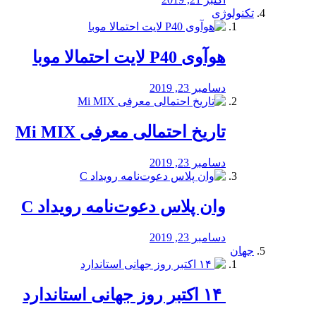
تکنولوژی
هوآوی P40 لایت احتمالا موبا
دسامبر 23, 2019
تاریخ احتمالی معرفی Mi MIX
دسامبر 23, 2019
وان پلاس دعوت‌نامه رویداد C
دسامبر 23, 2019
جهان
‏ ۱۴ اکتبر روز جهانی استاندارد