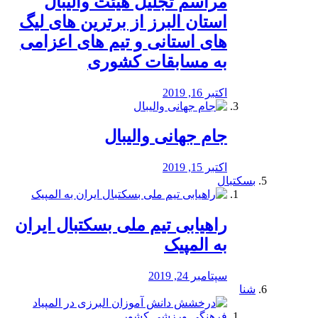
مراسم تجلیل هیئت والیبال
استان البرز از برترین های لیگ
های استانی و تیم های اعزامی
به مسابقات کشوری
اکتبر 16, 2019
جام جهانی والیبال
اکتبر 15, 2019
بسکتبال
راهیابی تیم ملی بسکتبال ایران
به المپیک
سپتامبر 24, 2019
شنا