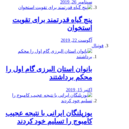
سپتامبر 26, 2019
پنج گیاه قدرتمند برای تقویت
استخوان
آگوست 22, 2019
فوتبال
بانوان استان البرزی گام اول را
محكم برداشتند
اکتبر 15, 2019
یوزپلنگان ایرانی با نتیجه عجیب
کامبوج را تسلیم خود کردند