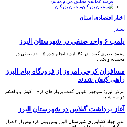
فرمند (نماينده مجلس مردم میانه)
سخنان بزرگان
اخبار اقتصادی استان
بیشتر
پلمب ۶ واحد صنفی در شهرستان البرز
محمد نصیری گفت: در ۴۵ بازدید انجام شده ۵ واحد صنفی در
محمدیه و یک…
مسافران کرجی امروز از فرودگاه پیام البرز
راهی کیش شدند
مرکز البرز؛ منوچهر اتقیایی گفت: پرواز های کرج – کیش و بالعکس
هر سه شنبه…
آغاز برداشت گیلاس در شهرستان البرز
مدیر جهاد کشاورزی شهرستان البرز پیش بینی کرد بیش از ۳ هزار
تن گیلاس از این میزان سطح…