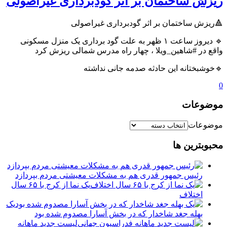
ریزش ساختمان بر اثر گودبرداری غیراصولی
🔺ریزش ساختمان بر اثر گودبرداری غیراصولی
🔹 دیروز ساعت ۱ ظهر به علت گود برداری یک منزل مسکونی
واقع در #شاهین_ویلا ، چهار راه مدرس شمالی ریزش کرد
🔹خوشبختانه این حادثه صدمه جانی نداشته
0
موضوعات
موضوعات
محبوبترین ها
رئیس جمهور قدری هم به مشکلات معیشتی مردم بپردازد
یک نما از کرج با ۶۵ سال
اختلاف
یک
بهله جغد شاخدار که در بخش آسارا مصدوم شده بود
لیست جدید ماهانه