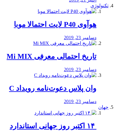
تکنولوژی
هوآوی P40 لایت احتمالا موبا
دسامبر 23, 2019
تاریخ احتمالی معرفی Mi MIX
دسامبر 23, 2019
وان پلاس دعوت‌نامه رویداد C
دسامبر 23, 2019
جهان
‏ ۱۴ اکتبر روز جهانی استاندارد