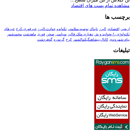
مشاهده تمام پست های اقتصاد
برچسب ها
اربعین
اقتصادی
البرز
تابناك
توصیه-سلامتی
تکواندو
حوادث-البرز
خبرفوری-کرج
خبرهای
تکنولوڑی را بخوانید و ش
دهیاری ملک فالیز
سیاسی
صحن
فوری
ماهدشت
محمدشهر
پیام-شهروندی
کانال-پیشاهنگیکمالشهر
کرج
گرمدره
گوهردشت
تبلیغات