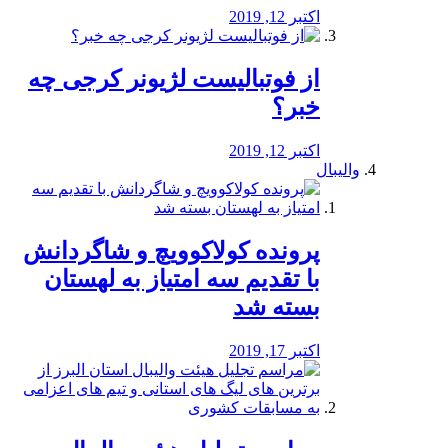
اکتبر 12, 2019
از فوتبالیست لژیونر کرجی چه
خبر؟
اکتبر 12, 2019
والیبال
پرونده کولاکوویچ و شاگردانش
با تقدیم سه امتیاز به لهستان
بسته شد
اکتبر 17, 2019