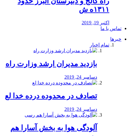
راه كالج و دبيرستان البرز حدود
۱۳۱۱ه ش
اکتبر 19, 2019
تماس با ما
خبرها
تمام اخبار
بازدید مدیران ارشد وزارت راه
دسامبر 24, 2019
تصادف در محدوده درده خدا لع
دسامبر 24, 2019
آلودگی هوا به بخش آسارا هم