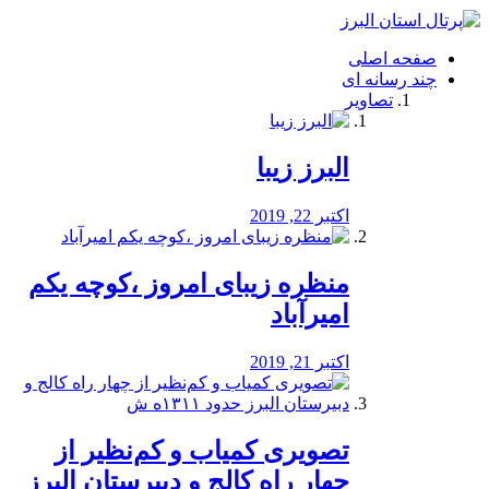
فصد
خون
صفحه اصلی
شرق
چند رسانه ای
تهران
تصاویر
خشکشویی
تصفیه
آب
البرز زیبا
طراحی
سایت
و
اکتبر 22, 2019
سئو
vip
منظره‌‌ زیبای امروز ،کوچه یکم
امیرآباد
اکتبر 21, 2019
️تصویری کمیاب و کم‌نظیر از
چهار راه كالج و دبيرستان البرز