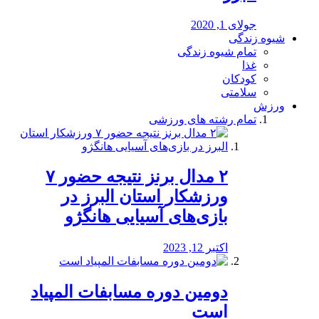
جولای 1, 2020
شیوه زندگی
تمام شیوه زندگی
غذا
کودکان
سلامتی
ورزش
تمام رشته های ورزشی
۲ مدال برنز نتیجه حضور ۷
ورزشکار استان البرز در
بازی‌های آسیایی هانگژو
اکتبر 12, 2023
دومین دوره مسابفات المپیاد
است