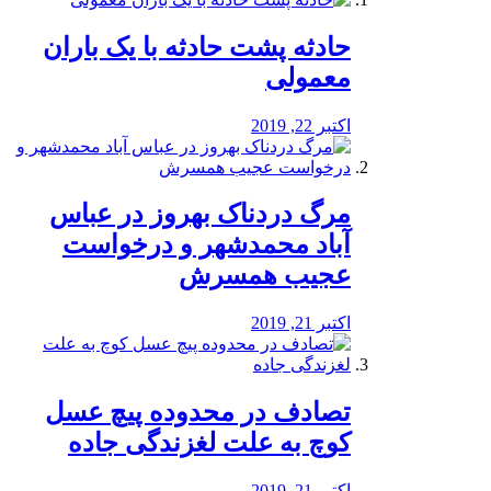
️حادثه پشت حادثه با یک باران
معمولی
اکتبر 22, 2019
مرگ دردناک بهروز در عباس
آباد محمدشهر و درخواست
عجیب همسرش
اکتبر 21, 2019
تصادف در محدوده پیچ عسل
کوچ به علت لغزندگی جاده
اکتبر 21, 2019