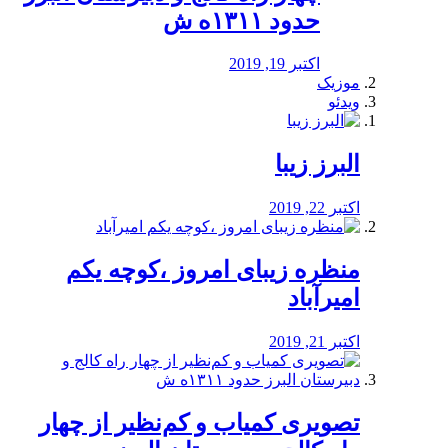
حدود ۱۳۱۱ه ش
اکتبر 19, 2019
موزیک
ویدئو
البرز زیبا
اکتبر 22, 2019
منظره‌‌ زیبای امروز ،کوچه یکم
امیرآباد
اکتبر 21, 2019
️تصویری کمیاب و کم‌نظیر از چهار