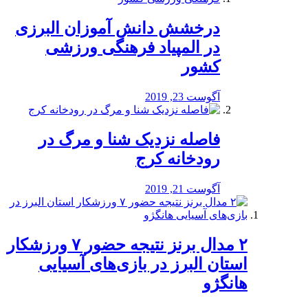
درخشش دانش آموزان البرزی
در المپیاد فرهنگی ورزشی
کشور
آگوست 23, 2019
️فاصله نزدیک شنا و مرگ در
رودخانه کرج
آگوست 21, 2019
۲ مدال برنز نتیجه حضور ۷ ورزشکار
استان البرز در بازی‌های آسیایی
هانگژو