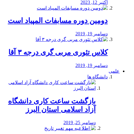
اکتبر 12, 2023
دومین دوره مسابفات المپیاد است
دسامبر 19, 2019
کلاس تئوری مربی گری درجه ۳ آقا
دسامبر 19, 2019
علمی
دانشگاه ها
بازگشت ساعت کاری دانشگاه
آزاد اسلامی استان البرز
دسامبر 25, 2019