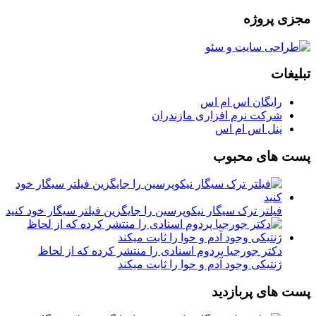
مجزی پروژه
تبلیغات
رایگان اس ام اس
شرکت نرم افزاری مازندران
پنل اس ام اس
پست های محبوب
فیلتر ترک سیگار نیکوپرسین را جایگزین فیلتر سیگار خود کنید
دکتر جورجیا پردوم اسنادی را منتشر کرده که از لحاظ
ژنتیکی وجود آدم و حوا را ثابت میکند
پست های پربازدید