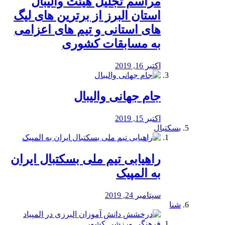
مراسم تجلیل هیئت والیبال
استان البرز از برترین های لیگ
های استانی و تیم های اعزامی
به مسابقات کشوری
اکتبر 16, 2019
جام جهانی والیبال
اکتبر 15, 2019
بسکتبال
راهیابی تیم ملی بسکتبال ایران
به المپیک
سپتامبر 24, 2019
شنا