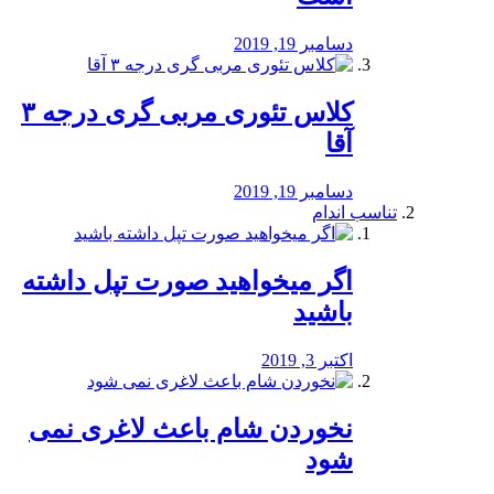
دسامبر 19, 2019
کلاس تئوری مربی گری درجه ۳
آقا
دسامبر 19, 2019
تناسب اندام
اگر میخواهید صورت تپل داشته
باشید
اکتبر 3, 2019
نخوردن شام باعث لاغری نمی
‌شود