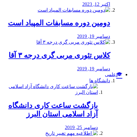
اکتبر 12, 2023
دومین دوره مسابفات المپیاد است
دسامبر 19, 2019
کلاس تئوری مربی گری درجه ۳ آقا
دسامبر 19, 2019
علمی
دانشگاه ها
بازگشت ساعت کاری دانشگاه
آزاد اسلامی استان البرز
دسامبر 25, 2019