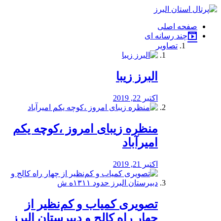
فصد
خون
صفحه اصلی
شرق
چند رسانه ای
تهران
تصاویر
خشکشویی
تصفیه
آب
البرز زیبا
طراحی
سایت
و
اکتبر 22, 2019
سئو
vip
منظره‌‌ زیبای امروز ،کوچه یکم
امیرآباد
اکتبر 21, 2019
️تصویری کمیاب و کم‌نظیر از
چهار راه كالج و دبيرستان البرز