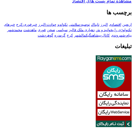
مشاهده تمام پست های اقتصاد
برچسب ها
اربعین
اقتصادی
البرز
تابناك
توصیه-سلامتی
تکواندو
حوادث-البرز
خبرفوری-کرج
خبرهای
تکنولوڑی را بخوانید و ش
دهیاری ملک فالیز
سیاسی
صحن
فوری
ماهدشت
محمدشهر
پیام-شهروندی
کانال-پیشاهنگیکمالشهر
کرج
گرمدره
گوهردشت
تبلیغات