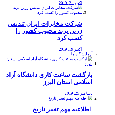
اکتبر 21, 2019
شرکت مخابرات ایران تندیس
زرین برند محبوب کشور را
کسب کرد
اکتبر 19, 2019
آزمایشگاه ها
بازگشت ساعت کاری دانشگاه آزاد
اسلامی استان البرز
دسامبر 25, 2019
️ اطلاعیه مهم تغییر تاریخ