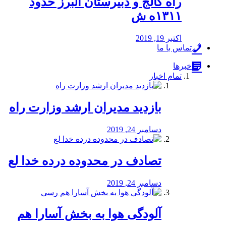
راه كالج و دبيرستان البرز حدود
۱۳۱۱ه ش
اکتبر 19, 2019
تماس با ما
خبرها
تمام اخبار
بازدید مدیران ارشد وزارت راه
دسامبر 24, 2019
تصادف در محدوده درده خدا لع
دسامبر 24, 2019
آلودگی هوا به بخش آسارا هم