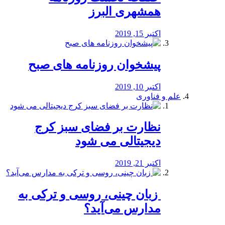
همشهری البرز
اکتبر 15, 2019
پیشخوان روزنامه های صبح
اکتبر 10, 2019
علم و فناوری
نظارت بر فضای سبز کرج
دیجیتالی می شود
اکتبر 21, 2019
️ زبان چینی، روسی و ترکی به
مدارس می‌آید؟