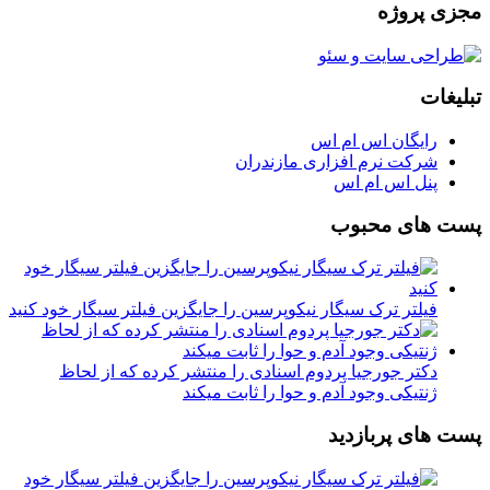
مجزی پروژه
تبلیغات
رایگان اس ام اس
شرکت نرم افزاری مازندران
پنل اس ام اس
پست های محبوب
فیلتر ترک سیگار نیکوپرسین را جایگزین فیلتر سیگار خود کنید
دکتر جورجیا پردوم اسنادی را منتشر کرده که از لحاظ
ژنتیکی وجود آدم و حوا را ثابت میکند
پست های پربازدید