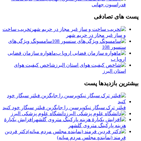
فدراسیون جهانی
پست های تصادفی
تخریب ساخت
و ساز غیر مجاز در حریم شهر
سامسونگ ویژگی‌های
سنسور 108
️ماهواره سازمان فضایی
اروپا پ
️شاخص کیفیت هوای
استان البرز
بیشترین بازدیدها پست
فیلتر ترک سیگار نیکوپرسین را جایگزین فیلتر سیگار خود کنید
دانشگاه علوم پزشکی البرز
افزایش یکبارۀ
هزینه پارکینگ متروی گلشهر
دكتر فردين
فرمند (نماينده مجلس مردم میانه)