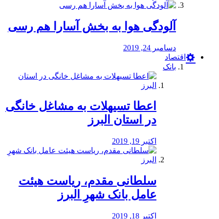
آلودگی هوا به بخش آسارا هم رسی
دسامبر 24, 2019
اقتصاد
بانک
️اعطا تسیهلات به مشاغل خانگی
در استان البرز
اکتبر 19, 2019
سلطانی مقدم، ریاست هیئت
عامل بانک شهرِ البرز
اکتبر 18, 2019