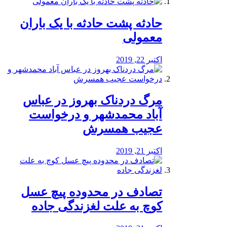
️حادثه پشت حادثه با یک باران
معمولی
اکتبر 22, 2019
مرگ دردناک بهروز در عباس
آباد محمدشهر و درخواست
عجیب همسرش
اکتبر 21, 2019
تصادف در محدوده پیچ عسل
کوچ به علت لغزندگی جاده