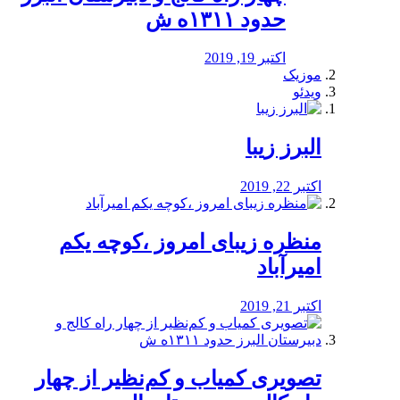
حدود ۱۳۱۱ه ش
اکتبر 19, 2019
موزیک
ویدئو
البرز زیبا
اکتبر 22, 2019
منظره‌‌ زیبای امروز ،کوچه یکم
امیرآباد
اکتبر 21, 2019
️تصویری کمیاب و کم‌نظیر از چهار