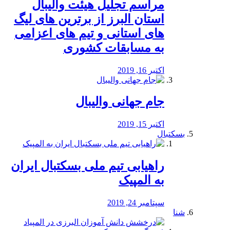
مراسم تجلیل هیئت والیبال
استان البرز از برترین های لیگ
های استانی و تیم های اعزامی
به مسابقات کشوری
اکتبر 16, 2019
جام جهانی والیبال
اکتبر 15, 2019
بسکتبال
راهیابی تیم ملی بسکتبال ایران
به المپیک
سپتامبر 24, 2019
شنا