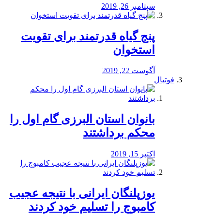
سپتامبر 26, 2019
پنج گیاه قدرتمند برای تقویت
استخوان
آگوست 22, 2019
فوتبال
بانوان استان البرزی گام اول را
محكم برداشتند
اکتبر 15, 2019
یوزپلنگان ایرانی با نتیجه عجیب
کامبوج را تسلیم خود کردند