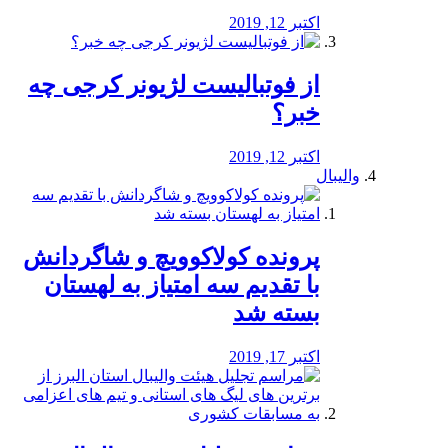
اکتبر 12, 2019
از فوتبالیست لژیونر کرجی چه
خبر؟
اکتبر 12, 2019
والیبال
پرونده کولاکوویچ و شاگردانش
با تقدیم سه امتیاز به لهستان
بسته شد
اکتبر 17, 2019