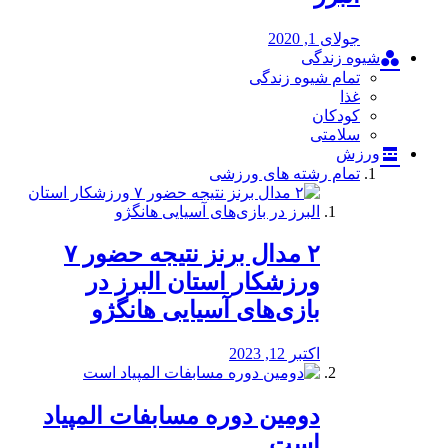
جولای 1, 2020
شیوه زندگی
تمام شیوه زندگی
غذا
کودکان
سلامتی
ورزش
تمام رشته های ورزشی
۲ مدال برنز نتیجه حضور ۷
ورزشکار استان البرز در
بازی‌های آسیایی هانگژو
اکتبر 12, 2023
دومین دوره مسابفات المپیاد
است