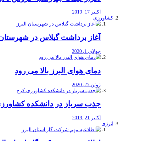
اکتبر 17, 2019
کشاورزی
آغاز برداشت گیلاس در شهرستان 
جولای 1, 2020
دمای هوای البرز بالا می رود
ژوئن 25, 2020
جذب سرباز در دانشکده کشاورز
اکتبر 21, 2019
انرژی