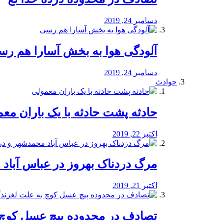
دسامبر 24, 2019
آلودگی هوا به بخش آسارا هم ر
دسامبر 24, 2019
حوادث
️حادثه پشت حادثه با یک باران مع
اکتبر 22, 2019
مرگ دردناک بهروز در عباس آب
اکتبر 21, 2019
تصادف در محدوده پیچ عسل کوچ 