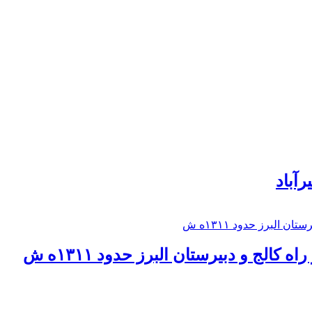
رآباد
كالج و دبيرستان البرز حدود ۱۳۱۱ه ش