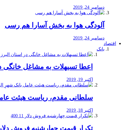
دسامبر 24, 2019
آلودگی هوا به بخش آسارا هم رسی
دسامبر 24, 2019
اقتصاد
بانک
️اعطا تسیهلات به مشاغل خانگی در
اکتبر 19, 2019
سلطانی مقدم، ریاست هیئت عامل 
اکتبر 18, 2019
تکرار قیمت چهارشنبه فروش دلار 11 00