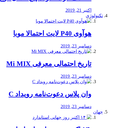
اکتبر 21, 2019
تکنولوژی
هوآوی P40 لایت احتمالا موبا
دسامبر 23, 2019
تاریخ احتمالی معرفی Mi MIX
دسامبر 23, 2019
وان پلاس دعوت‌نامه رویداد C
دسامبر 23, 2019
جهان