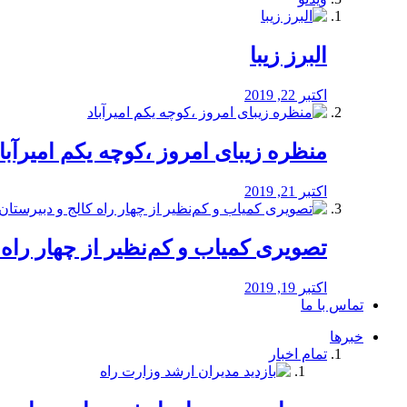
البرز زیبا
اکتبر 22, 2019
منظره‌‌ زیبای امروز ،کوچه یکم امیرآبا
اکتبر 21, 2019
️تصویری کمیاب و کم‌نظیر از چهار راه كالج
اکتبر 19, 2019
تماس با ما
خبرها
تمام اخبار