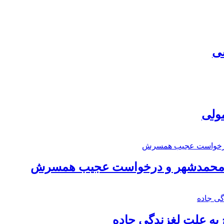
سی
مولی
اد محمدشهر و درخواست عجیب همسرش
به علت لغزندگی جاده