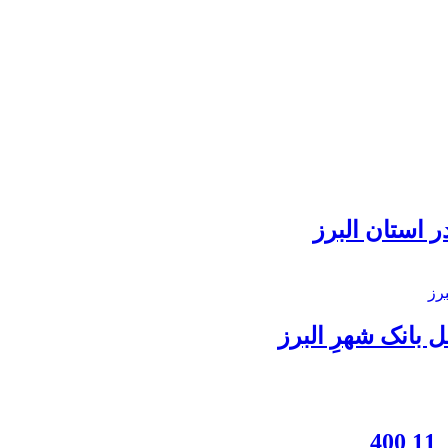
 استان البرز
بانک شهرِ البرز
4