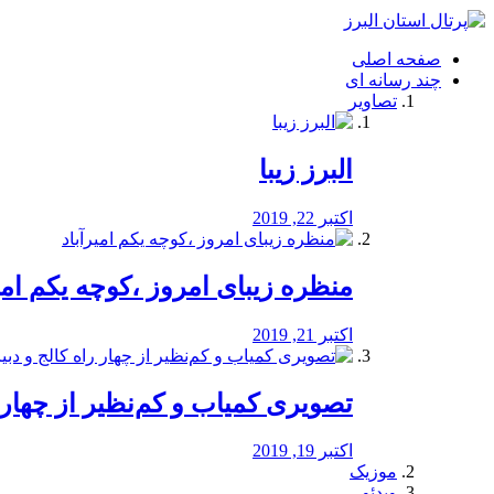
فصد
خون
صفحه اصلی
شرق
چند رسانه ای
تهران
تصاویر
خشکشویی
تصفیه
آب
البرز زیبا
طراحی
سایت
و
اکتبر 22, 2019
سئو
vip
منظره‌‌ زیبای امروز ،کوچه یکم امی
اکتبر 21, 2019
️تصویری کمیاب و کم‌نظیر از چهار راه 
اکتبر 19, 2019
موزیک
ویدئو