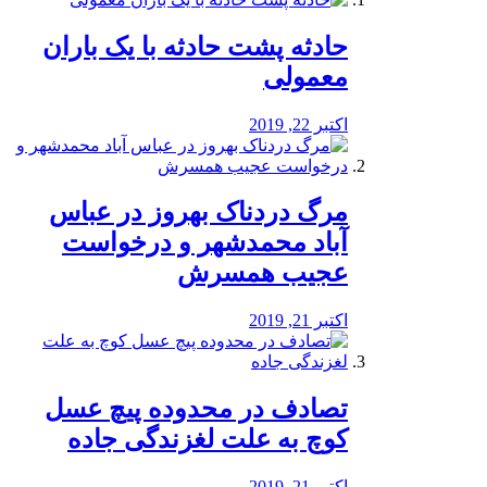
️حادثه پشت حادثه با یک باران
معمولی
اکتبر 22, 2019
مرگ دردناک بهروز در عباس
آباد محمدشهر و درخواست
عجیب همسرش
اکتبر 21, 2019
تصادف در محدوده پیچ عسل
کوچ به علت لغزندگی جاده
اکتبر 21, 2019