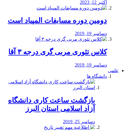
اکتبر 12, 2023
دومین دوره مسابفات المپیاد است
دسامبر 19, 2019
کلاس تئوری مربی گری درجه ۳ آقا
دسامبر 19, 2019
علمی
دانشگاه ها
بازگشت ساعت کاری دانشگاه
آزاد اسلامی استان البرز
دسامبر 25, 2019