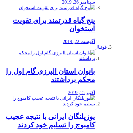
سپتامبر 26, 2019
پنج گیاه قدرتمند برای تقویت
استخوان
آگوست 22, 2019
فوتبال
بانوان استان البرزی گام اول را
محكم برداشتند
اکتبر 15, 2019
یوزپلنگان ایرانی با نتیجه عجیب
کامبوج را تسلیم خود کردند