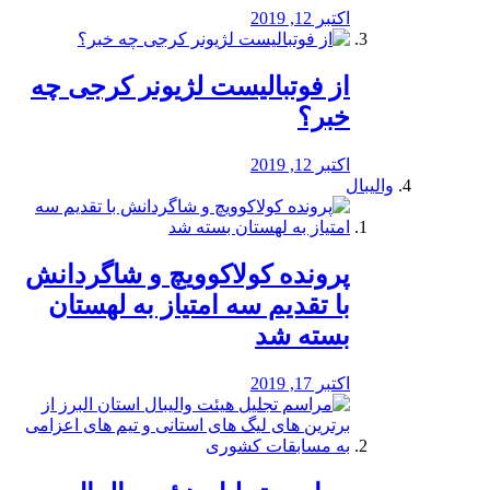
اکتبر 12, 2019
از فوتبالیست لژیونر کرجی چه
خبر؟
اکتبر 12, 2019
والیبال
پرونده کولاکوویچ و شاگردانش
با تقدیم سه امتیاز به لهستان
بسته شد
اکتبر 17, 2019