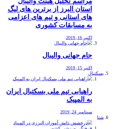
مراسم تجلیل هیئت والیبال
استان البرز از برترین های لیگ
های استانی و تیم های اعزامی
به مسابقات کشوری
اکتبر 16, 2019
جام جهانی والیبال
اکتبر 15, 2019
بسکتبال
راهیابی تیم ملی بسکتبال ایران
به المپیک
سپتامبر 24, 2019
شنا