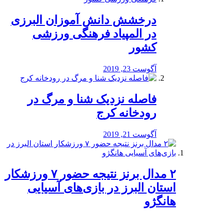
درخشش دانش آموزان البرزی
در المپیاد فرهنگی ورزشی
کشور
آگوست 23, 2019
️فاصله نزدیک شنا و مرگ در
رودخانه کرج
آگوست 21, 2019
۲ مدال برنز نتیجه حضور ۷ ورزشکار
استان البرز در بازی‌های آسیایی
هانگژو