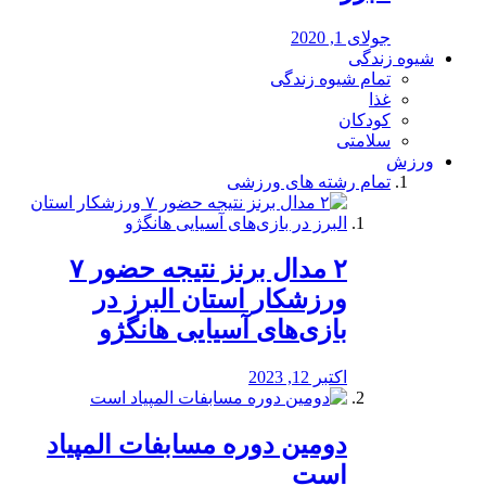
جولای 1, 2020
شیوه زندگی
تمام شیوه زندگی
غذا
کودکان
سلامتی
ورزش
تمام رشته های ورزشی
۲ مدال برنز نتیجه حضور ۷
ورزشکار استان البرز در
بازی‌های آسیایی هانگژو
اکتبر 12, 2023
دومین دوره مسابفات المپیاد
است