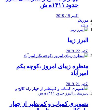
حدود ۱۳۱۱ه ش
اکتبر 19, 2019
موزیک
ویدئو
البرز زیبا
اکتبر 22, 2019
منظره‌‌ زیبای امروز ،کوچه یکم
امیرآباد
اکتبر 21, 2019
️تصویری کمیاب و کم‌نظیر از چهار