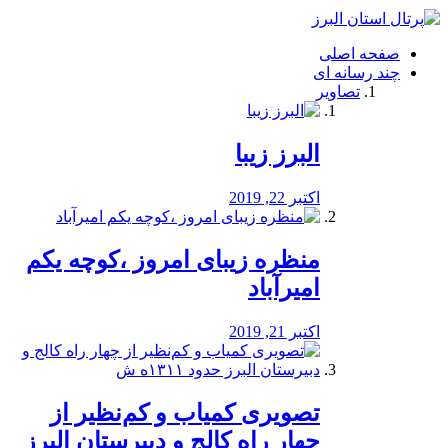
فصد
خون
صفحه اصلی
شرق
چند رسانه ای
تهران
تصاویر
خشکشویی
تصفیه
آب
البرز زیبا
طراحی
سایت
و
اکتبر 22, 2019
سئو
vip
منظره‌‌ زیبای امروز ،کوچه یکم
امیرآباد
اکتبر 21, 2019
️تصویری کمیاب و کم‌نظیر از
چهار راه كالج و دبيرستان البرز