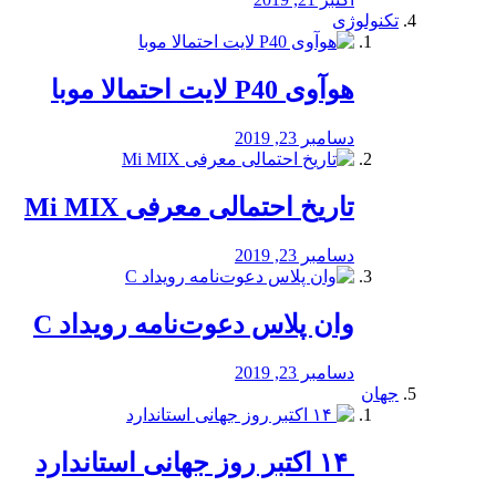
تکنولوژی
هوآوی P40 لایت احتمالا موبا
دسامبر 23, 2019
تاریخ احتمالی معرفی Mi MIX
دسامبر 23, 2019
وان پلاس دعوت‌نامه رویداد C
دسامبر 23, 2019
جهان
‏ ۱۴ اکتبر روز جهانی استاندارد