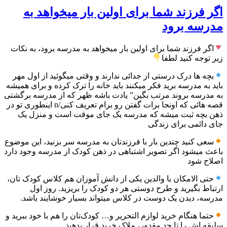
اگر فرزند شما برای اولین بار میخواهد به
مدرسه برود
اگر فرزند شما برای اولین بار میخواهد به مدرسه برود، به نکات
زیر توجه کنید لطفا
بچه ها درک درستی از جدائی ندارند و وقتی میگوئید از اول مهر
باید به مدرسه برید فکر میکنند باید خانه را ترک کرده و برای همیشه
به مدرسه بروند مرتب بگین” یادت باشه ظهر که از مدرسه برگشتی
قصه هائی که اونجا برات گفتن رو برام تعریف کنی/n اینطوری تو در
ذهن بچه ثبت میشه که مدرسه یک جای موقت است و منزل یک
جای دائمی برای زندگی
سعی کنید چندین بار با فرزندتان به مدرسه سر بزنید، این موضوع
باعث میشود اگر تصویر اشتباهی در ذهن کودک از مدرسه وجود دارد
اصلاح شود
حتی الامکان با والدین یکی از دانش آموزان هم کلاس کودک تان،
ارتباط بگیرید و طرح دوستی هر دو کودک را بریزید. روز اول
مدرسه، دیدن یک دوست در کلاس میتواند بسیار خوشایند باشد.
حتما هنگام خرید لوازم التحریر و… کودک‌تان را هم با خود ببرید و
سلیقه اش را تا حد مقدور، ملاک خرید قرار بدهید