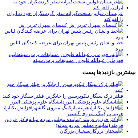
عربستان قوانین سخت‌گیرانه سفر گردشگران خود به ایران
را لغو کند
️ کلیسای سهرل تبریز ️ ش
خط و نشان رئیس پلیس تهران برای عرضه کنندگان لباس
پاره
نایب
قهرمانی عبدالله قلیچ در مسابقات پرس سینه
بیشترین بازدیدها پست
فیلتر ترک سیگار نیکوپرسین را جایگزین فیلتر سیگار خود کنید
دانشگاه علوم پزشکی البرز
افزایش یکبارۀ
هزینه پارکینگ متروی گلشهر
دكتر فردين
فرمند (نماينده مجلس مردم میانه)
سخنان بزرگان