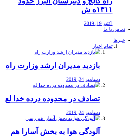
راه كالج و دبيرستان البرز حدود
۱۳۱۱ه ش
اکتبر 19, 2019
تماس با ما
خبرها
تمام اخبار
بازدید مدیران ارشد وزارت راه
دسامبر 24, 2019
تصادف در محدوده درده خدا لع
دسامبر 24, 2019
آلودگی هوا به بخش آسارا هم