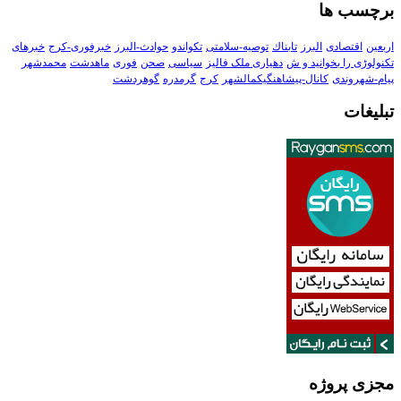
برچسب ها
اربعین
اقتصادی
البرز
تابناك
توصیه-سلامتی
تکواندو
حوادث-البرز
خبرفوری-کرج
خبرهای
تکنولوڑی را بخوانید و ش
دهیاری ملک فالیز
سیاسی
صحن
فوری
ماهدشت
محمدشهر
پیام-شهروندی
کانال-پیشاهنگیکمالشهر
کرج
گرمدره
گوهردشت
تبلیغات
مجزی پروژه