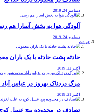
دسامبر 24, 2019
آلودگی هوا به بخش آسارا هم ر
دسامبر 24, 2019
حوادث
️حادثه پشت حادثه با یک باران مع
اکتبر 22, 2019
مرگ دردناک بهروز در عباس آب
اکتبر 21, 2019
تصادف در محدوده پیچ عسل کوچ 