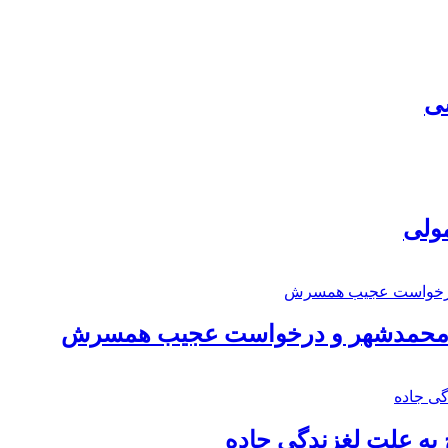
سی
مولی
اد محمدشهر و درخواست عجیب همسرش
به علت لغزندگی جاده