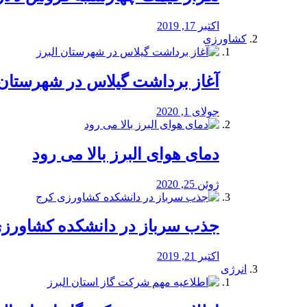
اکتبر 17, 2019
کشاورزی
آغاز برداشت گیلاس در شهرستان 
جولای 1, 2020
دمای هوای البرز بالا می رود
ژوئن 25, 2020
جذب سرباز در دانشکده کشاورز
اکتبر 21, 2019
انرژی