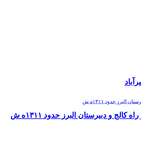
رآباد
كالج و دبيرستان البرز حدود ۱۳۱۱ه ش