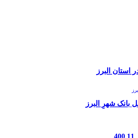
 استان البرز
بانک شهرِ البرز
4