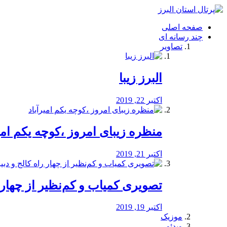
فصد
خون
صفحه اصلی
شرق
چند رسانه ای
تهران
تصاویر
خشکشویی
تصفیه
آب
البرز زیبا
طراحی
سایت
و
اکتبر 22, 2019
سئو
vip
منظره‌‌ زیبای امروز ،کوچه یکم امی
اکتبر 21, 2019
️تصویری کمیاب و کم‌نظیر از چهار راه 
اکتبر 19, 2019
موزیک
ویدئو