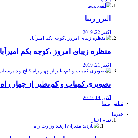
البرز زیبا
اکتبر 22, 2019
منظره‌‌ زیبای امروز ،کوچه یکم امیرآبا
اکتبر 21, 2019
️تصویری کمیاب و کم‌نظیر از چهار راه كالج
اکتبر 19, 2019
تماس با ما
خبرها
تمام اخبار