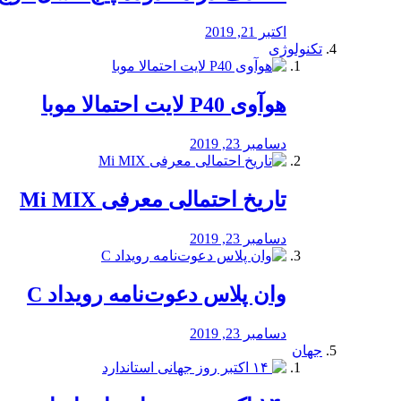
اکتبر 21, 2019
تکنولوژی
هوآوی P40 لایت احتمالا موبا
دسامبر 23, 2019
تاریخ احتمالی معرفی Mi MIX
دسامبر 23, 2019
وان پلاس دعوت‌نامه رویداد C
دسامبر 23, 2019
جهان