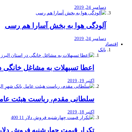
دسامبر 24, 2019
آلودگی هوا به بخش آسارا هم رسی
دسامبر 24, 2019
اقتصاد
بانک
️اعطا تسیهلات به مشاغل خانگی در
اکتبر 19, 2019
سلطانی مقدم، ریاست هیئت عامل 
اکتبر 18, 2019
تکرار قیمت چهارشنبه فروش دلار 11 00