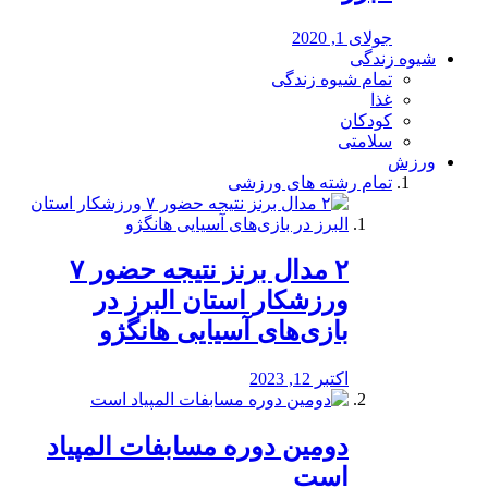
جولای 1, 2020
شیوه زندگی
تمام شیوه زندگی
غذا
کودکان
سلامتی
ورزش
تمام رشته های ورزشی
۲ مدال برنز نتیجه حضور ۷
ورزشکار استان البرز در
بازی‌های آسیایی هانگژو
اکتبر 12, 2023
دومین دوره مسابفات المپیاد
است