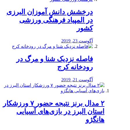
درخشش دانش آموزان البرزی
در المپیاد فرهنگی ورزشی
کشور
آگوست 23, 2019
️فاصله نزدیک شنا و مرگ در
رودخانه کرج
آگوست 21, 2019
۲ مدال برنز نتیجه حضور ۷ ورزشکار
استان البرز در بازی‌های آسیایی
هانگژو