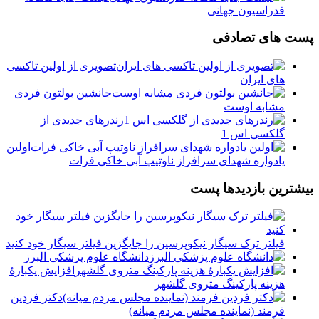
فدراسیون جهانی
پست های تصادفی
تصویری از اولین تاکسی
های ایران
جانشین بولتون فردی
مشابه اوست
رندرهای جدیدی از
گلکسی اس 1
اولین
یادواره شهدای سرافراز ناوتیپ آبی خاکی فرات
بیشترین بازدیدها پست
فیلتر ترک سیگار نیکوپرسین را جایگزین فیلتر سیگار خود کنید
دانشگاه علوم پزشکی البرز
افزایش یکبارۀ
هزینه پارکینگ متروی گلشهر
دكتر فردين
فرمند (نماينده مجلس مردم میانه)