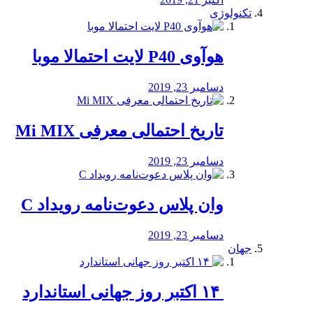
تکنولوژی
هوآوی P40 لایت احتمالا موبا
دسامبر 23, 2019
تاریخ احتمالی معرفی Mi MIX
دسامبر 23, 2019
وان پلاس دعوت‌نامه رویداد C
دسامبر 23, 2019
جهان
‏ ۱۴ اکتبر روز جهانی استاندارد