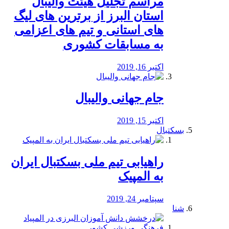
مراسم تجلیل هیئت والیبال
استان البرز از برترین های لیگ
های استانی و تیم های اعزامی
به مسابقات کشوری
اکتبر 16, 2019
جام جهانی والیبال
اکتبر 15, 2019
بسکتبال
راهیابی تیم ملی بسکتبال ایران
به المپیک
سپتامبر 24, 2019
شنا