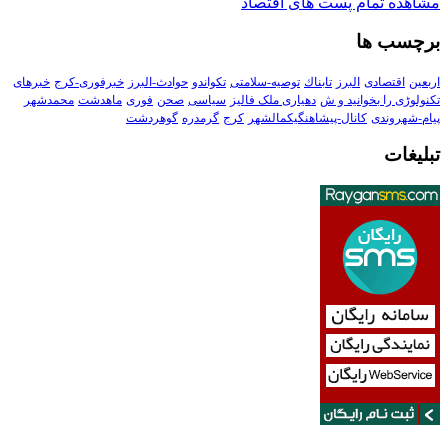
مشاهده تمام پست های اقتصاد
برچسب ها
اربعین
اقتصادی
البرز
تابناك
توصیه-سلامتی
تکواندو
حوادث-البرز
خبرفوری-کرج
خبرهای
تکنولوڑی را بخوانید و ش
دهیاری ملک فالیز
سیاسی
صحن
فوری
ماهدشت
محمدشهر
پیام-شهروندی
کانال-پیشاهنگیکمالشهر
کرج
گرمدره
گوهردشت
تبلیغات