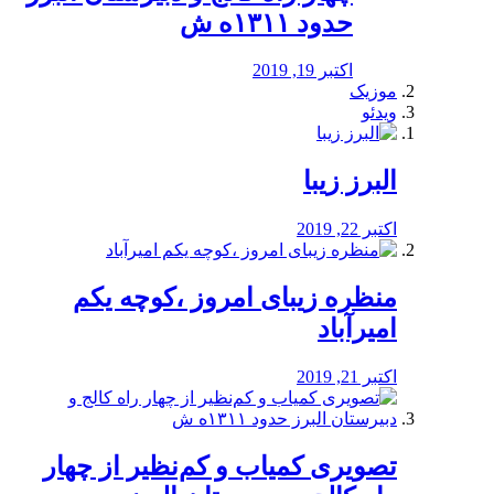
حدود ۱۳۱۱ه ش
اکتبر 19, 2019
موزیک
ویدئو
البرز زیبا
اکتبر 22, 2019
منظره‌‌ زیبای امروز ،کوچه یکم
امیرآباد
اکتبر 21, 2019
️تصویری کمیاب و کم‌نظیر از چهار