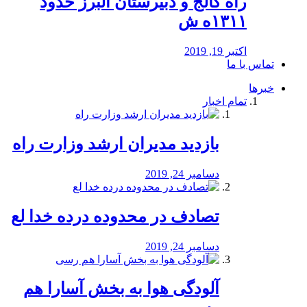
راه كالج و دبيرستان البرز حدود
۱۳۱۱ه ش
اکتبر 19, 2019
تماس با ما
خبرها
تمام اخبار
بازدید مدیران ارشد وزارت راه
دسامبر 24, 2019
تصادف در محدوده درده خدا لع
دسامبر 24, 2019
آلودگی هوا به بخش آسارا هم