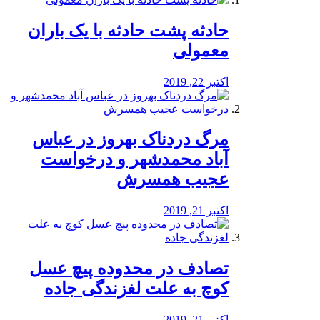
️حادثه پشت حادثه با یک باران
معمولی
اکتبر 22, 2019
مرگ دردناک بهروز در عباس
آباد محمدشهر و درخواست
عجیب همسرش
اکتبر 21, 2019
تصادف در محدوده پیچ عسل
کوچ به علت لغزندگی جاده
اکتبر 21, 2019