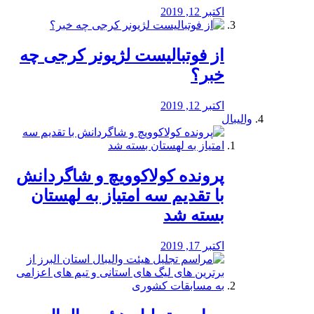
اکتبر 12, 2019
از فوتبالیست لژیونر کرجی چه
خبر؟
اکتبر 12, 2019
والیبال
پرونده کولاکوویچ و شاگردانش
با تقدیم سه امتیاز به لهستان
بسته شد
اکتبر 17, 2019