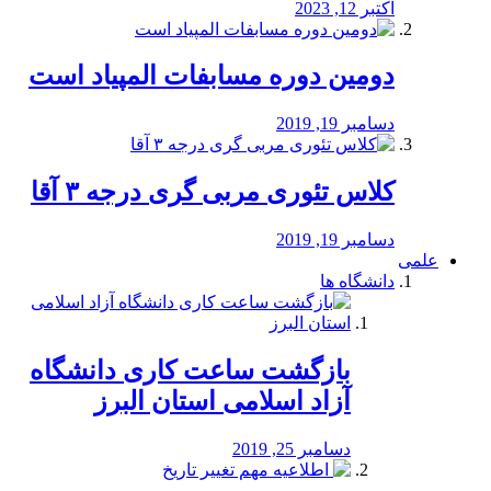
اکتبر 12, 2023
دومین دوره مسابفات المپیاد است
دسامبر 19, 2019
کلاس تئوری مربی گری درجه ۳ آقا
دسامبر 19, 2019
علمی
دانشگاه ها
بازگشت ساعت کاری دانشگاه
آزاد اسلامی استان البرز
دسامبر 25, 2019