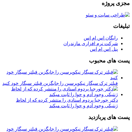
مجزی پروژه
تبلیغات
رایگان اس ام اس
شرکت نرم افزاری مازندران
پنل اس ام اس
پست های محبوب
فیلتر ترک سیگار نیکوپرسین را جایگزین فیلتر سیگار خود کنید
دکتر جورجیا پردوم اسنادی را منتشر کرده که از لحاظ
ژنتیکی وجود آدم و حوا را ثابت میکند
پست های پربازدید