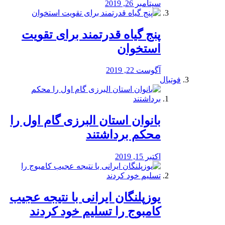
سپتامبر 26, 2019
پنج گیاه قدرتمند برای تقویت
استخوان
آگوست 22, 2019
فوتبال
بانوان استان البرزی گام اول را
محكم برداشتند
اکتبر 15, 2019
یوزپلنگان ایرانی با نتیجه عجیب
کامبوج را تسلیم خود کردند