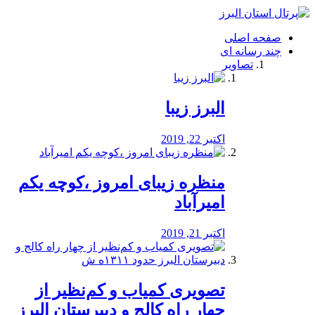
فصد
خون
صفحه اصلی
شرق
چند رسانه ای
تهران
تصاویر
خشکشویی
تصفیه
آب
البرز زیبا
طراحی
سایت
و
اکتبر 22, 2019
سئو
vip
منظره‌‌ زیبای امروز ،کوچه یکم
امیرآباد
اکتبر 21, 2019
️تصویری کمیاب و کم‌نظیر از
چهار راه كالج و دبيرستان البرز