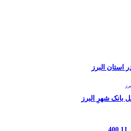
 استان البرز
بانک شهرِ البرز
4