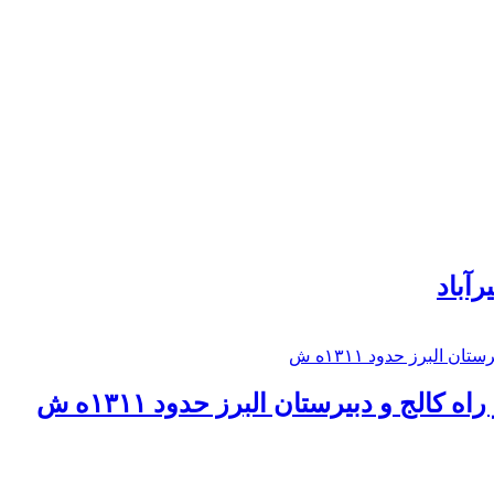
رآباد
كالج و دبيرستان البرز حدود ۱۳۱۱ه ش