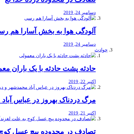
دسامبر 24, 2019
آلودگی هوا به بخش آسارا هم ر
دسامبر 24, 2019
حوادث
️حادثه پشت حادثه با یک باران مع
اکتبر 22, 2019
مرگ دردناک بهروز در عباس آب
اکتبر 21, 2019
تصادف در محدوده پیچ عسل کوچ 