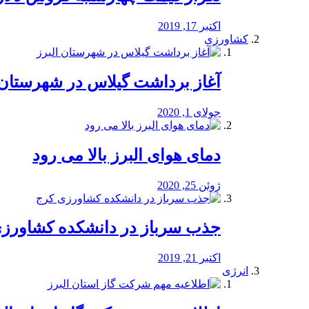
اکتبر 17, 2019
کشاورزی
آغاز برداشت گیلاس در شهرستان 
جولای 1, 2020
دمای هوای البرز بالا می رود
ژوئن 25, 2020
جذب سرباز در دانشکده کشاورز
اکتبر 21, 2019
انرژی