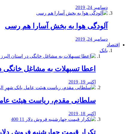
دسامبر 24, 2019
آلودگی هوا به بخش آسارا هم رسی
دسامبر 24, 2019
اقتصاد
بانک
️اعطا تسیهلات به مشاغل خانگی در
اکتبر 19, 2019
سلطانی مقدم، ریاست هیئت عامل 
اکتبر 18, 2019
تکرار قیمت چهارشنبه فروش دلار 11 00