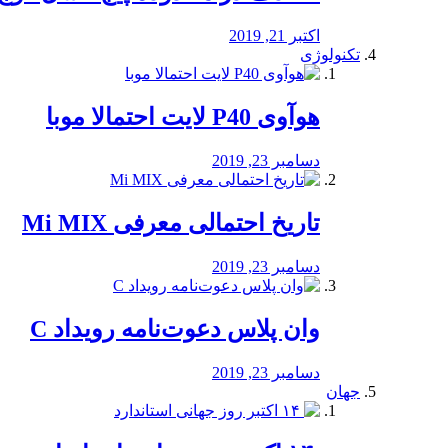
اکتبر 21, 2019
تکنولوژی
هوآوی P40 لایت احتمالا موبا
دسامبر 23, 2019
تاریخ احتمالی معرفی Mi MIX
دسامبر 23, 2019
وان پلاس دعوت‌نامه رویداد C
دسامبر 23, 2019
جهان