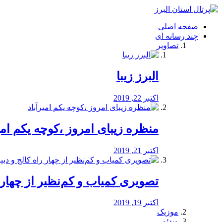
فصد
خون
صفحه اصلی
شرق
چند رسانه ای
تهران
تصاویر
خشکشویی
تصفیه
آب
البرز زیبا
طراحی
سایت
و
اکتبر 22, 2019
سئو
vip
منظره‌‌ زیبای امروز ،کوچه یکم امی
اکتبر 21, 2019
️تصویری کمیاب و کم‌نظیر از چهار راه 
اکتبر 19, 2019
موزیک
ویدئو