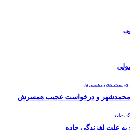
سی
مولی
اد محمدشهر و درخواست عجیب همسرش
به علت لغزندگی جاده