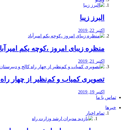
البرز زیبا
اکتبر 22, 2019
منظره‌‌ زیبای امروز ،کوچه یکم امیرآبا
اکتبر 21, 2019
️تصویری کمیاب و کم‌نظیر از چهار راه كالج
اکتبر 19, 2019
تماس با ما
خبرها
تمام اخبار