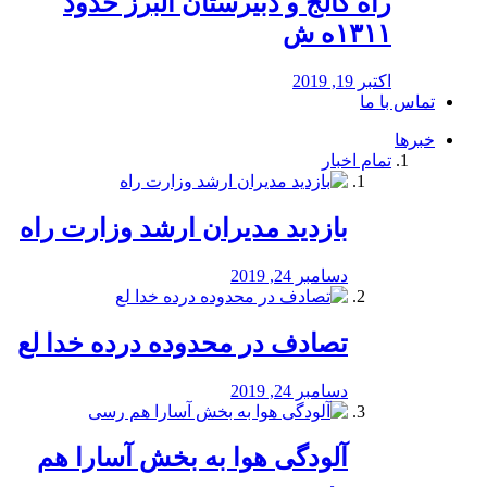
راه كالج و دبيرستان البرز حدود
۱۳۱۱ه ش
اکتبر 19, 2019
تماس با ما
خبرها
تمام اخبار
بازدید مدیران ارشد وزارت راه
دسامبر 24, 2019
تصادف در محدوده درده خدا لع
دسامبر 24, 2019
آلودگی هوا به بخش آسارا هم