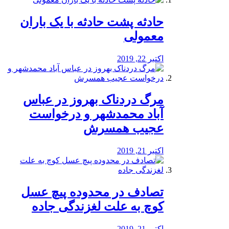
️حادثه پشت حادثه با یک باران
معمولی
اکتبر 22, 2019
مرگ دردناک بهروز در عباس
آباد محمدشهر و درخواست
عجیب همسرش
اکتبر 21, 2019
تصادف در محدوده پیچ عسل
کوچ به علت لغزندگی جاده
اکتبر 21, 2019