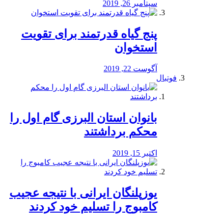
سپتامبر 26, 2019
پنج گیاه قدرتمند برای تقویت
استخوان
آگوست 22, 2019
فوتبال
بانوان استان البرزی گام اول را
محكم برداشتند
اکتبر 15, 2019
یوزپلنگان ایرانی با نتیجه عجیب
کامبوج را تسلیم خود کردند