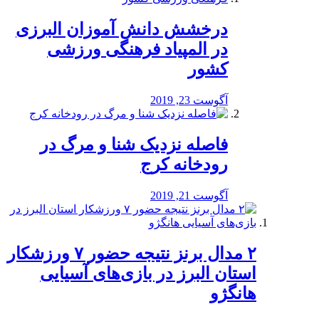
درخشش دانش آموزان البرزی
در المپیاد فرهنگی ورزشی
کشور
آگوست 23, 2019
️فاصله نزدیک شنا و مرگ در
رودخانه کرج
آگوست 21, 2019
۲ مدال برنز نتیجه حضور ۷ ورزشکار
استان البرز در بازی‌های آسیایی
هانگژو