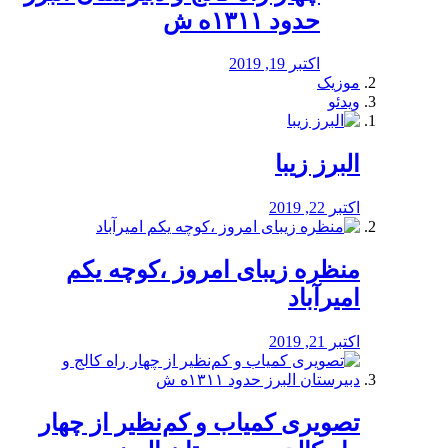
حدود ۱۳۱۱ه ش
اکتبر 19, 2019
موزیک
ویدئو
البرز زیبا
اکتبر 22, 2019
منظره‌‌ زیبای امروز ،کوچه یکم
امیرآباد
اکتبر 21, 2019
️تصویری کمیاب و کم‌نظیر از چهار