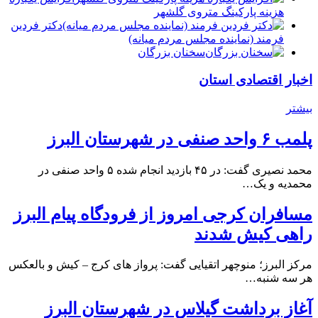
هزینه پارکینگ متروی گلشهر
دكتر فردين
فرمند (نماينده مجلس مردم میانه)
سخنان بزرگان
اخبار اقتصادی استان
بیشتر
پلمب ۶ واحد صنفی در شهرستان البرز
محمد نصیری گفت: در ۴۵ بازدید انجام شده ۵ واحد صنفی در
محمدیه و یک…
مسافران کرجی امروز از فرودگاه پیام البرز
راهی کیش شدند
مرکز البرز؛ منوچهر اتقیایی گفت: پرواز های کرج – کیش و بالعکس
هر سه شنبه…
آغاز برداشت گیلاس در شهرستان البرز