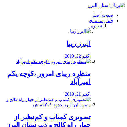
فصد
خون
صفحه اصلی
شرق
چند رسانه ای
تهران
تصاویر
خشکشویی
تصفیه
آب
البرز زیبا
طراحی
سایت
و
اکتبر 22, 2019
سئو
vip
منظره‌‌ زیبای امروز ،کوچه یکم
امیرآباد
اکتبر 21, 2019
️تصویری کمیاب و کم‌نظیر از
چهار راه كالج و دبيرستان البرز