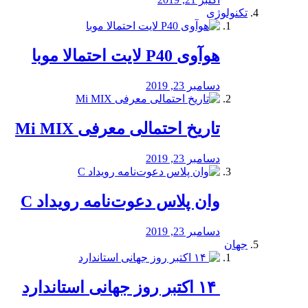
تکنولوژی
هوآوی P40 لایت احتمالا موبا
دسامبر 23, 2019
تاریخ احتمالی معرفی Mi MIX
دسامبر 23, 2019
وان پلاس دعوت‌نامه رویداد C
دسامبر 23, 2019
جهان
‏ ۱۴ اکتبر روز جهانی استاندارد