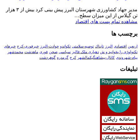
مدیر جهاد کشاورزی شهرستان البرز پیش بینی کرد بیش از ۳ هزار
تن گیلاس از این میزان سطح…
مشاهده تمام پست های اقتصاد
برچسب ها
اربعین
اقتصادی
البرز
تابناك
توصیه-سلامتی
تکواندو
حوادث-البرز
خبرفوری-کرج
خبرهای
تکنولوڑی را بخوانید و ش
دهیاری ملک فالیز
سیاسی
صحن
فوری
ماهدشت
محمدشهر
پیام-شهروندی
کانال-پیشاهنگیکمالشهر
کرج
گرمدره
گوهردشت
تبلیغات