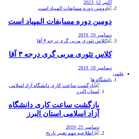
اکتبر 12, 2023
دومین دوره مسابفات المپیاد است
دسامبر 19, 2019
کلاس تئوری مربی گری درجه ۳ آقا
دسامبر 19, 2019
علمی
دانشگاه ها
بازگشت ساعت کاری دانشگاه
آزاد اسلامی استان البرز
دسامبر 25, 2019