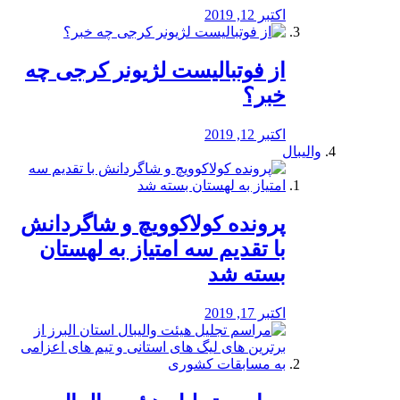
اکتبر 12, 2019
از فوتبالیست لژیونر کرجی چه
خبر؟
اکتبر 12, 2019
والیبال
پرونده کولاکوویچ و شاگردانش
با تقدیم سه امتیاز به لهستان
بسته شد
اکتبر 17, 2019