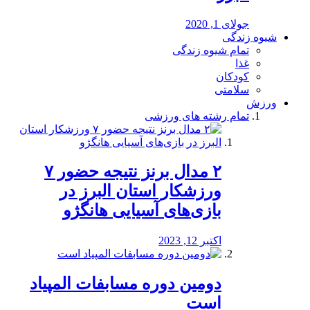
جولای 1, 2020
شیوه زندگی
تمام شیوه زندگی
غذا
کودکان
سلامتی
ورزش
تمام رشته های ورزشی
۲ مدال برنز نتیجه حضور ۷
ورزشکار استان البرز در
بازی‌های آسیایی هانگژو
اکتبر 12, 2023
دومین دوره مسابفات المپیاد
است