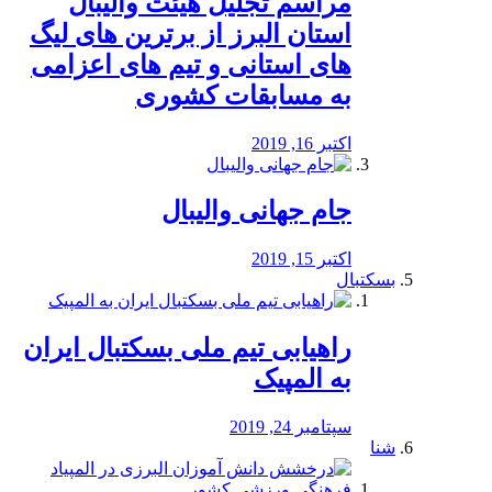
مراسم تجلیل هیئت والیبال
استان البرز از برترین های لیگ
های استانی و تیم های اعزامی
به مسابقات کشوری
اکتبر 16, 2019
جام جهانی والیبال
اکتبر 15, 2019
بسکتبال
راهیابی تیم ملی بسکتبال ایران
به المپیک
سپتامبر 24, 2019
شنا