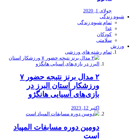
جولای 1, 2020
شیوه زندگی
تمام شیوه زندگی
غذا
کودکان
سلامتی
ورزش
تمام رشته های ورزشی
۲ مدال برنز نتیجه حضور ۷
ورزشکار استان البرز در
بازی‌های آسیایی هانگژو
اکتبر 12, 2023
دومین دوره مسابفات المپیاد
است