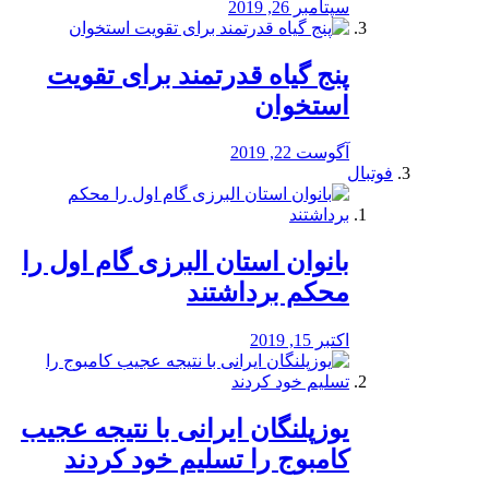
سپتامبر 26, 2019
پنج گیاه قدرتمند برای تقویت
استخوان
آگوست 22, 2019
فوتبال
بانوان استان البرزی گام اول را
محكم برداشتند
اکتبر 15, 2019
یوزپلنگان ایرانی با نتیجه عجیب
کامبوج را تسلیم خود کردند