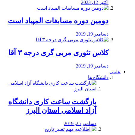
اکتبر 12, 2023
دومین دوره مسابفات المپیاد است
دسامبر 19, 2019
کلاس تئوری مربی گری درجه ۳ آقا
دسامبر 19, 2019
علمی
دانشگاه ها
بازگشت ساعت کاری دانشگاه
آزاد اسلامی استان البرز
دسامبر 25, 2019