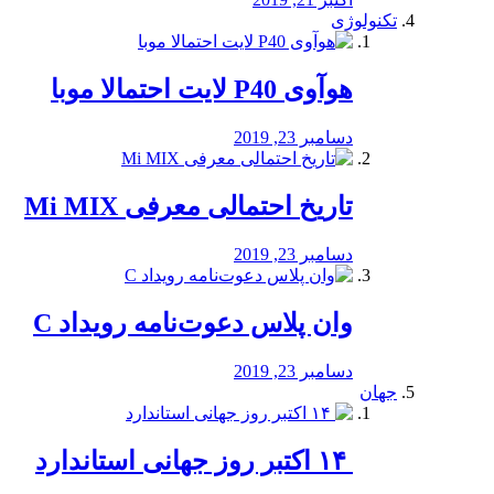
تکنولوژی
هوآوی P40 لایت احتمالا موبا
دسامبر 23, 2019
تاریخ احتمالی معرفی Mi MIX
دسامبر 23, 2019
وان پلاس دعوت‌نامه رویداد C
دسامبر 23, 2019
جهان
‏ ۱۴ اکتبر روز جهانی استاندارد