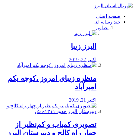
فصد
خون
صفحه اصلی
شرق
چند رسانه ای
تهران
تصاویر
خشکشویی
تصفیه
آب
البرز زیبا
طراحی
سایت
و
اکتبر 22, 2019
سئو
vip
منظره‌‌ زیبای امروز ،کوچه یکم
امیرآباد
اکتبر 21, 2019
️تصویری کمیاب و کم‌نظیر از
چهار راه كالج و دبيرستان البرز