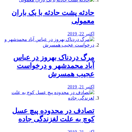
️حادثه پشت حادثه با یک باران
معمولی
اکتبر 22, 2019
مرگ دردناک بهروز در عباس
آباد محمدشهر و درخواست
عجیب همسرش
اکتبر 21, 2019
تصادف در محدوده پیچ عسل
کوچ به علت لغزندگی جاده
اکتبر 21, 2019