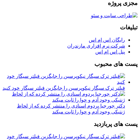
مجزی پروژه
تبلیغات
رایگان اس ام اس
شرکت نرم افزاری مازندران
پنل اس ام اس
پست های محبوب
فیلتر ترک سیگار نیکوپرسین را جایگزین فیلتر سیگار خود کنید
دکتر جورجیا پردوم اسنادی را منتشر کرده که از لحاظ
ژنتیکی وجود آدم و حوا را ثابت میکند
پست های پربازدید