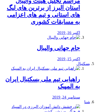
مراسم تجلیل هیئت والیبال
استان البرز از برترین های لیگ
های استانی و تیم های اعزامی
به مسابقات کشوری
اکتبر 16, 2019
جام جهانی والیبال
اکتبر 15, 2019
بسکتبال
راهیابی تیم ملی بسکتبال ایران
به المپیک
سپتامبر 24, 2019
شنا