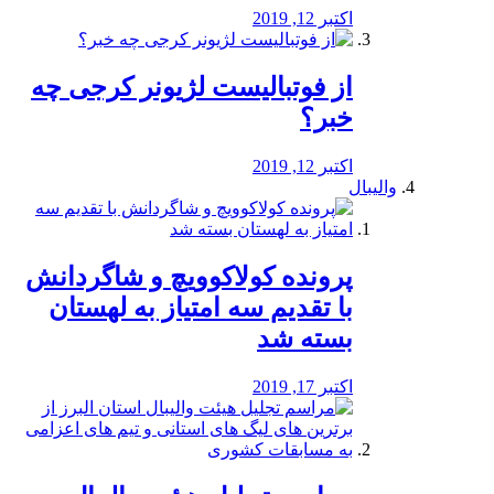
اکتبر 12, 2019
از فوتبالیست لژیونر کرجی چه
خبر؟
اکتبر 12, 2019
والیبال
پرونده کولاکوویچ و شاگردانش
با تقدیم سه امتیاز به لهستان
بسته شد
اکتبر 17, 2019