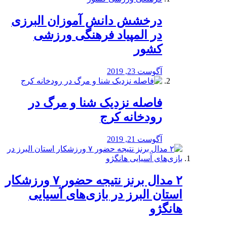
درخشش دانش آموزان البرزی
در المپیاد فرهنگی ورزشی
کشور
آگوست 23, 2019
️فاصله نزدیک شنا و مرگ در
رودخانه کرج
آگوست 21, 2019
۲ مدال برنز نتیجه حضور ۷ ورزشکار
استان البرز در بازی‌های آسیایی
هانگژو