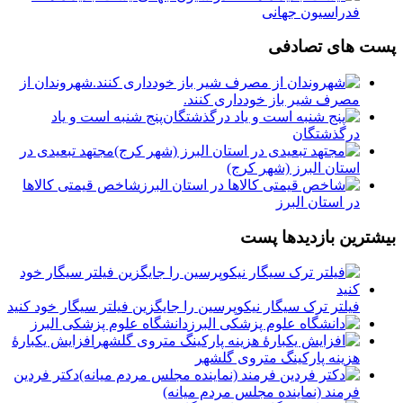
فدراسیون جهانی
پست های تصادفی
شهروندان از
مصرف شیر باز خودداری کنند.
پنج شنبه است و ياد
درگذشتگان
مجتهد تبعیدی در
استان البرز (شهر کرج)
شاخص قیمتی کالاها
در استان البرز
بیشترین بازدیدها پست
فیلتر ترک سیگار نیکوپرسین را جایگزین فیلتر سیگار خود کنید
دانشگاه علوم پزشکی البرز
افزایش یکبارۀ
هزینه پارکینگ متروی گلشهر
دكتر فردين
فرمند (نماينده مجلس مردم میانه)