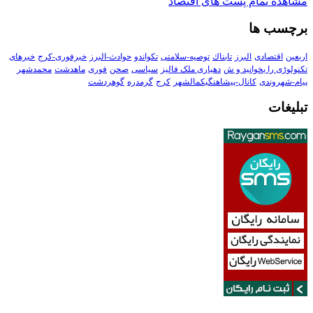
مشاهده تمام پست های اقتصاد
برچسب ها
اربعین
اقتصادی
البرز
تابناك
توصیه-سلامتی
تکواندو
حوادث-البرز
خبرفوری-کرج
خبرهای
تکنولوڑی را بخوانید و ش
دهیاری ملک فالیز
سیاسی
صحن
فوری
ماهدشت
محمدشهر
پیام-شهروندی
کانال-پیشاهنگیکمالشهر
کرج
گرمدره
گوهردشت
تبلیغات