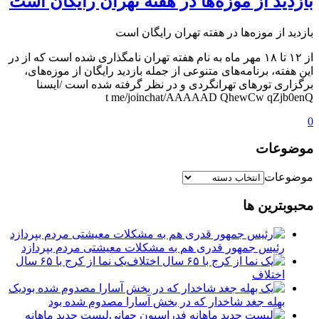
بازدید از موزه‌ها در هفته تهران رایگان است
بازدید از موزه‌ها در هفته تهران رایگان است
از ۱۲ تا ۱۸ مهر ماه به نام هفته تهران نامگذاری شده است که از در
این هفته‌، برنامه‌های متنوعی از جمله بازدید رایگان از موزه‌های،
برگزاری تورهای تهرانگردی و در نظر گرفته شده است /ایسنا
t me/joinchat/AAAAAD QhewCw qZjb0enQ
0
موضوعات
موضوعات
محبوبترین ها
رئیس جمهور قدری هم به مشکلات معیشتی مردم بپردازد
یک نما از کرج با ۶۵ سال
اختلاف
یک
بهله جغد شاخدار که در بخش آسارا مصدوم شده بود
لیست جدید ماهانه