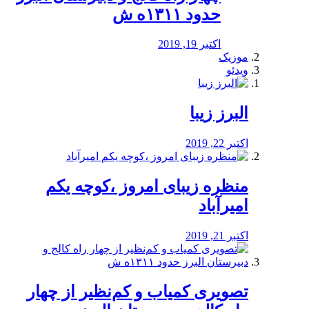
حدود ۱۳۱۱ه ش
اکتبر 19, 2019
موزیک
ویدئو
البرز زیبا
اکتبر 22, 2019
منظره‌‌ زیبای امروز ،کوچه یکم
امیرآباد
اکتبر 21, 2019
️تصویری کمیاب و کم‌نظیر از چهار