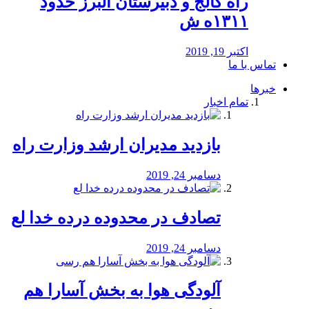
راه كالج و دبيرستان البرز حدود
۱۳۱۱ه ش
اکتبر 19, 2019
تماس با ما
خبرها
تمام اخبار
بازدید مدیران ارشد وزارت راه
دسامبر 24, 2019
تصادف در محدوده درده خدا لع
دسامبر 24, 2019
آلودگی هوا به بخش آسارا هم