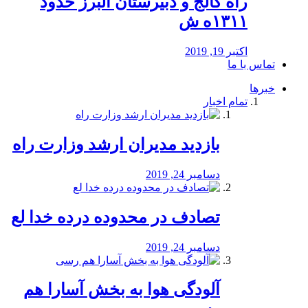
راه كالج و دبيرستان البرز حدود
۱۳۱۱ه ش
اکتبر 19, 2019
تماس با ما
خبرها
تمام اخبار
بازدید مدیران ارشد وزارت راه
دسامبر 24, 2019
تصادف در محدوده درده خدا لع
دسامبر 24, 2019
آلودگی هوا به بخش آسارا هم