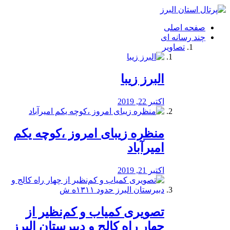
فصد
خون
صفحه اصلی
شرق
چند رسانه ای
تهران
تصاویر
خشکشویی
تصفیه
آب
البرز زیبا
طراحی
سایت
و
اکتبر 22, 2019
سئو
vip
منظره‌‌ زیبای امروز ،کوچه یکم
امیرآباد
اکتبر 21, 2019
️تصویری کمیاب و کم‌نظیر از
چهار راه كالج و دبيرستان البرز