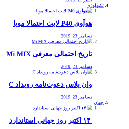
تکنولوژی
هوآوی P40 لایت احتمالا موبا
دسامبر 23, 2019
تاریخ احتمالی معرفی Mi MIX
دسامبر 23, 2019
وان پلاس دعوت‌نامه رویداد C
دسامبر 23, 2019
جهان
‏ ۱۴ اکتبر روز جهانی استاندارد