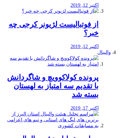
اکتبر 12, 2019
از فوتبالیست لژیونر کرجی چه
خبر؟
اکتبر 12, 2019
والیبال
پرونده کولاکوویچ و شاگردانش
با تقدیم سه امتیاز به لهستان
بسته شد
اکتبر 17, 2019