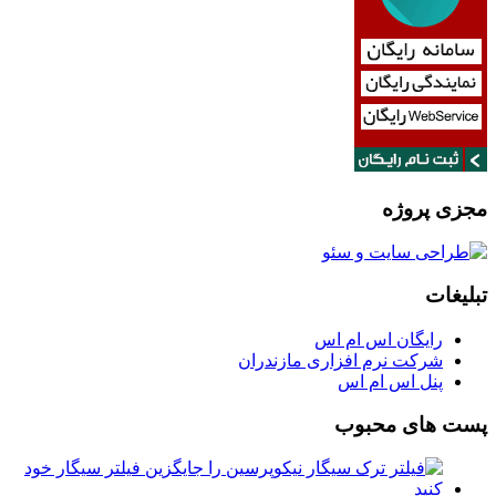
مجزی پروژه
تبلیغات
رایگان اس ام اس
شرکت نرم افزاری مازندران
پنل اس ام اس
پست های محبوب