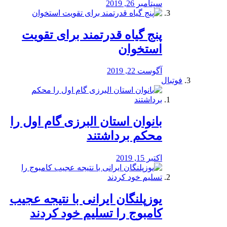
سپتامبر 26, 2019
پنج گیاه قدرتمند برای تقویت
استخوان
آگوست 22, 2019
فوتبال
بانوان استان البرزی گام اول را
محكم برداشتند
اکتبر 15, 2019
یوزپلنگان ایرانی با نتیجه عجیب
کامبوج را تسلیم خود کردند