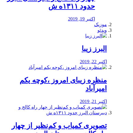
حدود ۱۳۱۱ه ش
اکتبر 19, 2019
موزیک
ویدئو
البرز زیبا
اکتبر 22, 2019
منظره‌‌ زیبای امروز ،کوچه یکم
امیرآباد
اکتبر 21, 2019
️تصویری کمیاب و کم‌نظیر از چهار