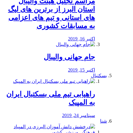
مراسم تجلیل هیئت والیبال
استان البرز از برترین های لیگ
های استانی و تیم های اعزامی
به مسابقات کشوری
اکتبر 16, 2019
جام جهانی والیبال
اکتبر 15, 2019
بسکتبال
راهیابی تیم ملی بسکتبال ایران
به المپیک
سپتامبر 24, 2019
شنا