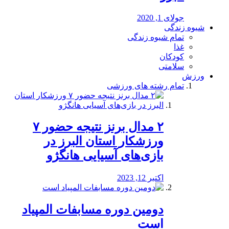
جولای 1, 2020
شیوه زندگی
تمام شیوه زندگی
غذا
کودکان
سلامتی
ورزش
تمام رشته های ورزشی
۲ مدال برنز نتیجه حضور ۷
ورزشکار استان البرز در
بازی‌های آسیایی هانگژو
اکتبر 12, 2023
دومین دوره مسابفات المپیاد
است