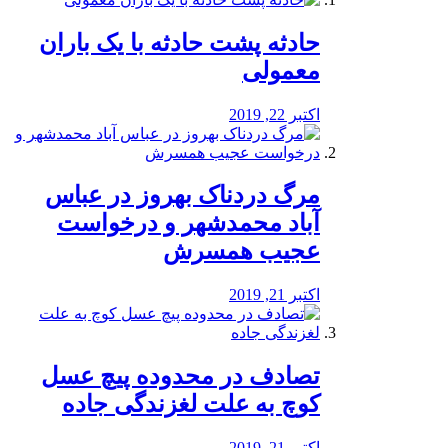
️حادثه پشت حادثه با یک باران
معمولی
اکتبر 22, 2019
مرگ دردناک بهروز در عباس
آباد محمدشهر و درخواست
عجیب همسرش
اکتبر 21, 2019
تصادف در محدوده پیچ عسل
کوچ به علت لغزندگی جاده
اکتبر 21, 2019