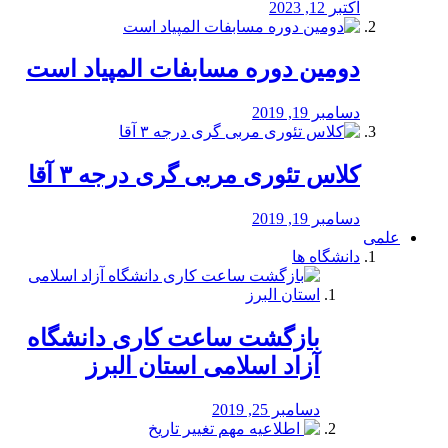
اکتبر 12, 2023
دومین دوره مسابفات المپیاد است
دسامبر 19, 2019
کلاس تئوری مربی گری درجه ۳ آقا
دسامبر 19, 2019
علمی
دانشگاه ها
بازگشت ساعت کاری دانشگاه
آزاد اسلامی استان البرز
دسامبر 25, 2019