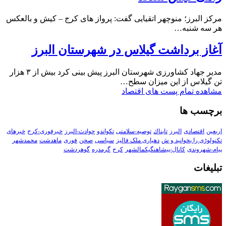
مرکز البرز؛ منوچهر اتقیایی گفت: پرواز های کرج – کیش و بالعکس
هر سه شنبه…
آغاز برداشت گیلاس در شهرستان البرز
مدیر جهاد کشاورزی شهرستان البرز پیش بینی کرد بیش از ۳ هزار
تن گیلاس از این میزان سطح…
مشاهده تمام پست های اقتصاد
برچسب ها
اربعین
اقتصادی
البرز
تابناك
توصیه-سلامتی
تکواندو
حوادث-البرز
خبرفوری-کرج
خبرهای
تکنولوڑی را بخوانید و ش
دهیاری ملک فالیز
سیاسی
صحن
فوری
ماهدشت
محمدشهر
پیام-شهروندی
کانال-پیشاهنگیکمالشهر
کرج
گرمدره
گوهردشت
تبلیغات