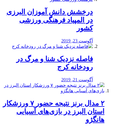
درخشش دانش آموزان البرزی
در المپیاد فرهنگی ورزشی
کشور
آگوست 23, 2019
️فاصله نزدیک شنا و مرگ در
رودخانه کرج
آگوست 21, 2019
۲ مدال برنز نتیجه حضور ۷ ورزشکار
استان البرز در بازی‌های آسیایی
هانگژو