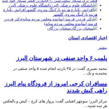
فیلتر ترک سیگار نیکوپرسین را جایگزین فیلتر سیگار خود کنید
دانشگاه علوم پزشکی البرز
افزایش یکبارۀ
هزینه پارکینگ متروی گلشهر
دكتر فردين
فرمند (نماينده مجلس مردم میانه)
سخنان بزرگان
اخبار اقتصادی استان
بیشتر
پلمب ۶ واحد صنفی در شهرستان البرز
محمد نصیری گفت: در ۴۵ بازدید انجام شده ۵ واحد صنفی در
محمدیه و یک…
مسافران کرجی امروز از فرودگاه پیام البرز
راهی کیش شدند
مرکز البرز؛ منوچهر اتقیایی گفت: پرواز های کرج – کیش و بالعکس
هر سه شنبه…