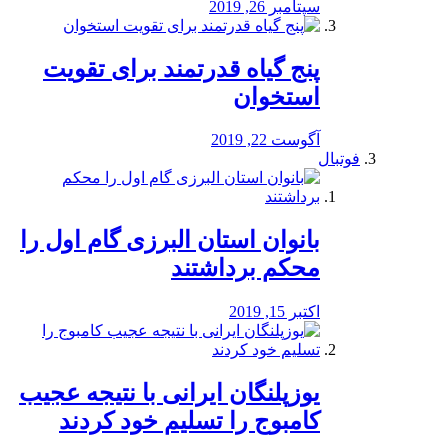
سپتامبر 26, 2019
پنج گیاه قدرتمند برای تقویت
استخوان
آگوست 22, 2019
فوتبال
بانوان استان البرزی گام اول را
محكم برداشتند
اکتبر 15, 2019
یوزپلنگان ایرانی با نتیجه عجیب
کامبوج را تسلیم خود کردند