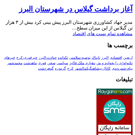
آغاز برداشت گیلاس در شهرستان البرز
مدیر جهاد کشاورزی شهرستان البرز پیش بینی کرد بیش از ۳ هزار
تن گیلاس از این میزان سطح…
مشاهده تمام پست های اقتصاد
برچسب ها
اربعین
اقتصادی
البرز
تابناك
توصیه-سلامتی
تکواندو
حوادث-البرز
خبرفوری-کرج
خبرهای
تکنولوڑی را بخوانید و ش
دهیاری ملک فالیز
سیاسی
صحن
فوری
ماهدشت
محمدشهر
پیام-شهروندی
کانال-پیشاهنگیکمالشهر
کرج
گرمدره
گوهردشت
تبلیغات