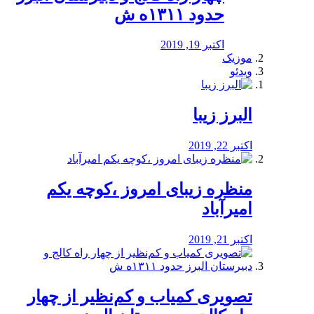
حدود ۱۳۱۱ه ش
اکتبر 19, 2019
موزیک
ویدئو
البرز زیبا
اکتبر 22, 2019
منظره‌‌ زیبای امروز ،کوچه یکم
امیرآباد
اکتبر 21, 2019
️تصویری کمیاب و کم‌نظیر از چهار