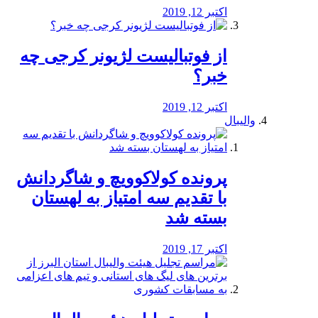
اکتبر 12, 2019
از فوتبالیست لژیونر کرجی چه
خبر؟
اکتبر 12, 2019
والیبال
پرونده کولاکوویچ و شاگردانش
با تقدیم سه امتیاز به لهستان
بسته شد
اکتبر 17, 2019