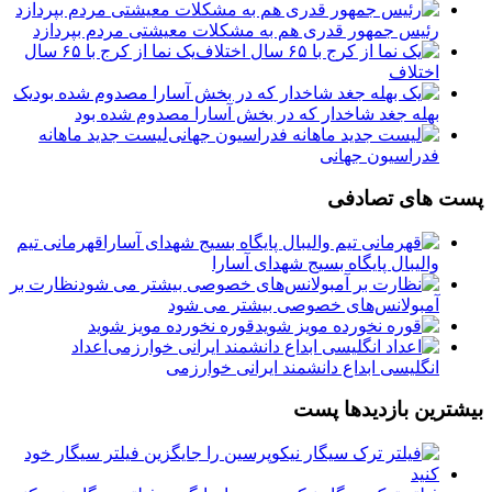
رئیس جمهور قدری هم به مشکلات معیشتی مردم بپردازد
یک نما از کرج با ۶۵ سال
اختلاف
یک
بهله جغد شاخدار که در بخش آسارا مصدوم شده بود
لیست جدید ماهانه
فدراسیون جهانی
پست های تصادفی
قهرمانى تيم
واليبال پايگاه بسيج شهداى آسارا
نظارت بر
آمبولانس‌های خصوصی بیشتر می شود
قوره نخورده مویز شوید
اعداد
انگلیسی ابداع دانشمند ایرانی خوارزمی
بیشترین بازدیدها پست