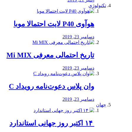
تکنولوژی
هوآوی P40 لایت احتمالا موبا
دسامبر 23, 2019
تاریخ احتمالی معرفی Mi MIX
دسامبر 23, 2019
وان پلاس دعوت‌نامه رویداد C
دسامبر 23, 2019
جهان
‏ ۱۴ اکتبر روز جهانی استاندارد