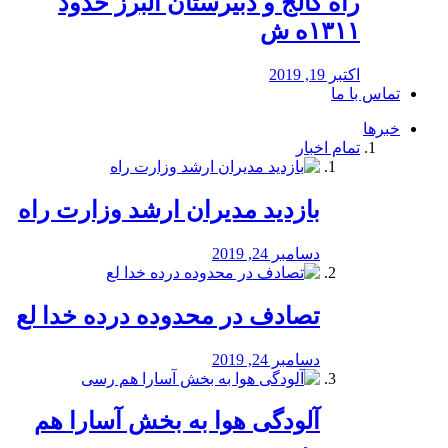
راه كالج و دبيرستان البرز حدود
۱۳۱۱ه ش
اکتبر 19, 2019
تماس با ما
خبرها
تمام اخبار
بازدید مدیران ارشد وزارت راه
دسامبر 24, 2019
تصادف در محدوده درده خدا لع
دسامبر 24, 2019
آلودگی هوا به بخش آسارا هم