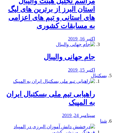
مراسم تجلیل هیئت والیبال
استان البرز از برترین های لیگ
های استانی و تیم های اعزامی
به مسابقات کشوری
اکتبر 16, 2019
جام جهانی والیبال
اکتبر 15, 2019
بسکتبال
راهیابی تیم ملی بسکتبال ایران
به المپیک
سپتامبر 24, 2019
شنا