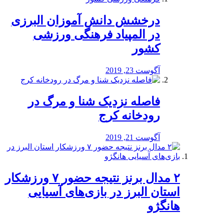
درخشش دانش آموزان البرزی
در المپیاد فرهنگی ورزشی
کشور
آگوست 23, 2019
️فاصله نزدیک شنا و مرگ در
رودخانه کرج
آگوست 21, 2019
۲ مدال برنز نتیجه حضور ۷ ورزشکار
استان البرز در بازی‌های آسیایی
هانگژو