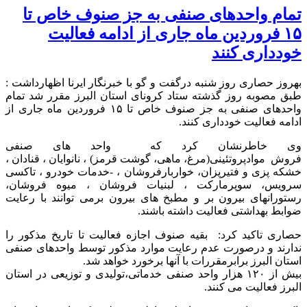
تمام واحدهای صنفی به جز صنوف خاص تا
۱۵ فروردین ماه جاری از ادامه فعالیت
خودداری کنند
بهروز حصاری روز شنبه درگفت و گو با خبرنگار ایرنا اظهارداشت :
طبق مصوبه روز گذشته ستاد کرونای استان البرز مقرر شد تمام
واحدهای صنفی به جز صنوف خاص تا ۱۵ فروردین ماه جاری از
ادامه فعالیت خودداری کنند.
وی خاطرنشان کرد که واحد های صنفی
فروش موادپروتئینی(مرغ، ماهی، گوشت قرمز) ، نانوایان ، قنادان ،
خشکه پزی و فتیرپزان، خواربارفروشان ، -خدمات خودرو ، تاکسی
سرویس، سوپرمارکت ، لبنیات فروشان ، میوه فروشان،
رستورانهای بیرون بر و مطبخ های بیرون برمی توانند با رعایت
ضوابط بهداشتی فعالیت داشته باشند.
حصاری تاکید کرد: بقیه صنوف اجازه فعالیت تا تاریخ مذکور را
ندارند و درصورت عدم رعایت موارد مذکور توسط واحدهای صنفی
استان البرز برابرمقررات با آنها برخورد خواهد شد.
بیش از ۱۲۰ هزار واحد صنفی خدماتی،تولیدی و توزیعی در استان
البرز فعالیت می کنند.