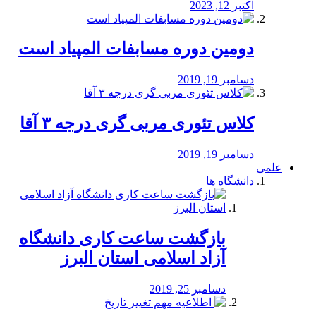
اکتبر 12, 2023
دومین دوره مسابفات المپیاد است
دسامبر 19, 2019
کلاس تئوری مربی گری درجه ۳ آقا
دسامبر 19, 2019
علمی
دانشگاه ها
بازگشت ساعت کاری دانشگاه
آزاد اسلامی استان البرز
دسامبر 25, 2019