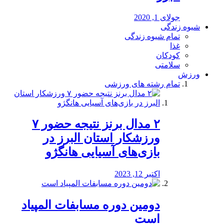
جولای 1, 2020
شیوه زندگی
تمام شیوه زندگی
غذا
کودکان
سلامتی
ورزش
تمام رشته های ورزشی
۲ مدال برنز نتیجه حضور ۷
ورزشکار استان البرز در
بازی‌های آسیایی هانگژو
اکتبر 12, 2023
دومین دوره مسابفات المپیاد
است