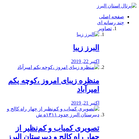
فصد
خون
صفحه اصلی
شرق
چند رسانه ای
تهران
تصاویر
خشکشویی
تصفیه
آب
البرز زیبا
طراحی
سایت
و
اکتبر 22, 2019
سئو
vip
منظره‌‌ زیبای امروز ،کوچه یکم
امیرآباد
اکتبر 21, 2019
️تصویری کمیاب و کم‌نظیر از
چهار راه كالج و دبيرستان البرز