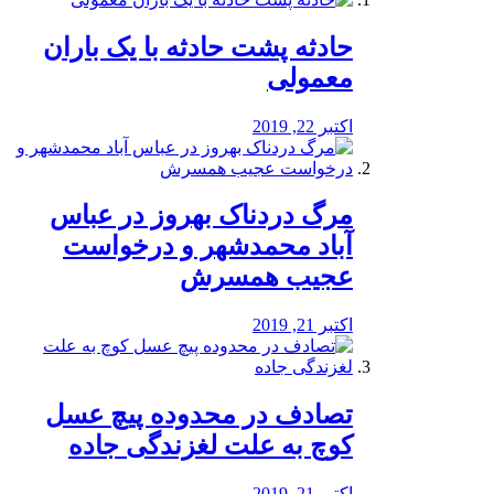
️حادثه پشت حادثه با یک باران
معمولی
اکتبر 22, 2019
مرگ دردناک بهروز در عباس
آباد محمدشهر و درخواست
عجیب همسرش
اکتبر 21, 2019
تصادف در محدوده پیچ عسل
کوچ به علت لغزندگی جاده
اکتبر 21, 2019