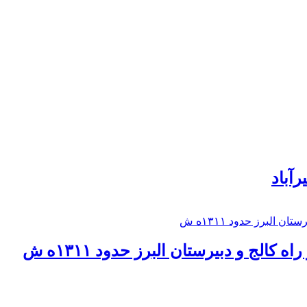
رآباد
كالج و دبيرستان البرز حدود ۱۳۱۱ه ش