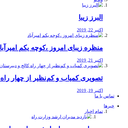
البرز زیبا
اکتبر 22, 2019
منظره‌‌ زیبای امروز ،کوچه یکم امیرآبا
اکتبر 21, 2019
️تصویری کمیاب و کم‌نظیر از چهار راه كالج
اکتبر 19, 2019
تماس با ما
خبرها
تمام اخبار