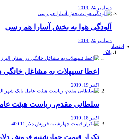
دسامبر 24, 2019
آلودگی هوا به بخش آسارا هم رسی
دسامبر 24, 2019
اقتصاد
بانک
️اعطا تسیهلات به مشاغل خانگی در
اکتبر 19, 2019
سلطانی مقدم، ریاست هیئت عامل 
اکتبر 18, 2019
تکرار قیمت چهارشنبه فروش دلار 11 00