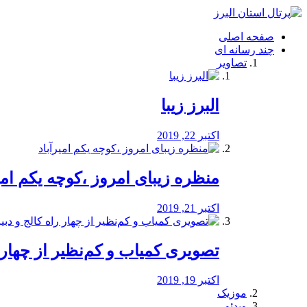
فصد
خون
صفحه اصلی
شرق
چند رسانه ای
تهران
تصاویر
خشکشویی
تصفیه
آب
البرز زیبا
طراحی
سایت
و
اکتبر 22, 2019
سئو
vip
منظره‌‌ زیبای امروز ،کوچه یکم امی
اکتبر 21, 2019
️تصویری کمیاب و کم‌نظیر از چهار راه 
اکتبر 19, 2019
موزیک
ویدئو