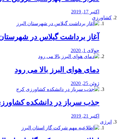
اکتبر 17, 2019
کشاورزی
آغاز برداشت گیلاس در شهرستان 
جولای 1, 2020
دمای هوای البرز بالا می رود
ژوئن 25, 2020
جذب سرباز در دانشکده کشاورز
اکتبر 21, 2019
انرژی