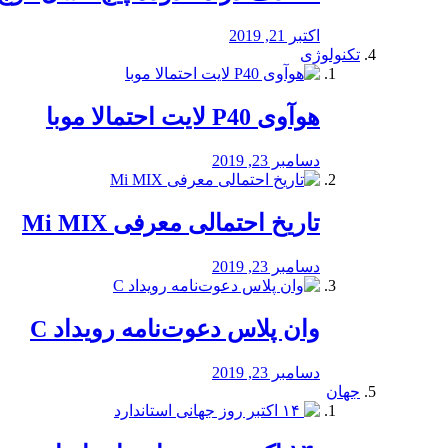
اکتبر 21, 2019
تکنولوژی
هوآوی P40 لایت احتمالا موبا
دسامبر 23, 2019
تاریخ احتمالی معرفی Mi MIX
دسامبر 23, 2019
وان پلاس دعوت‌نامه رویداد C
دسامبر 23, 2019
جهان