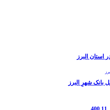
 استان البرز
بانک شهرِ البرز
4