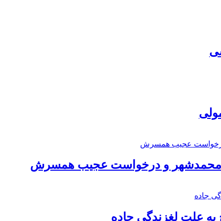
سی
مولی
اد محمدشهر و درخواست عجیب همسرش
به علت لغزندگی جاده