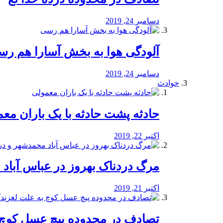
دسامبر 24, 2019
آلودگی هوا به بخش آسارا هم ر
دسامبر 24, 2019
حوادث
️حادثه پشت حادثه با یک باران مع
اکتبر 22, 2019
مرگ دردناک بهروز در عباس آب
اکتبر 21, 2019
تصادف در محدوده پیچ عسل کوچ 