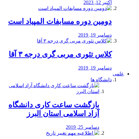
اکتبر 12, 2023
دومین دوره مسابفات المپیاد است
دسامبر 19, 2019
کلاس تئوری مربی گری درجه ۳ آقا
دسامبر 19, 2019
علمی
دانشگاه ها
بازگشت ساعت کاری دانشگاه
آزاد اسلامی استان البرز
دسامبر 25, 2019