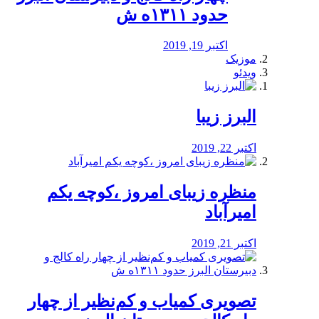
حدود ۱۳۱۱ه ش
اکتبر 19, 2019
موزیک
ویدئو
البرز زیبا
اکتبر 22, 2019
منظره‌‌ زیبای امروز ،کوچه یکم
امیرآباد
اکتبر 21, 2019
️تصویری کمیاب و کم‌نظیر از چهار