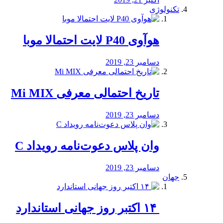
تکنولوژی
هوآوی P40 لایت احتمالا موبا
دسامبر 23, 2019
تاریخ احتمالی معرفی Mi MIX
دسامبر 23, 2019
وان پلاس دعوت‌نامه رویداد C
دسامبر 23, 2019
جهان
‏ ۱۴ اکتبر روز جهانی استاندارد