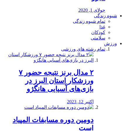
جولای 1, 2020
شیوه زندگی
تمام شیوه زندگی
غذا
کودکان
سلامتی
ورزش
تمام رشته های ورزشی
۲ مدال برنز نتیجه حضور ۷
ورزشکار استان البرز در
بازی‌های آسیایی هانگژو
اکتبر 12, 2023
دومین دوره مسابفات المپیاد
است