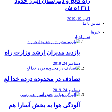
راه كالج و دبيرستان البرز حدود
۱۳۱۱ه ش
اکتبر 19, 2019
تماس با ما
خبرها
تمام اخبار
بازدید مدیران ارشد وزارت راه
دسامبر 24, 2019
تصادف در محدوده درده خدا لع
دسامبر 24, 2019
آلودگی هوا به بخش آسارا هم