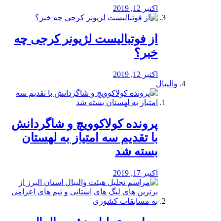
اکتبر 12, 2019
از فوتبالیست لژیونر کرجی چه
خبر؟
اکتبر 12, 2019
والیبال
پرونده کولاکوویچ و شاگردانش
با تقدیم سه امتیاز به لهستان
بسته شد
اکتبر 17, 2019