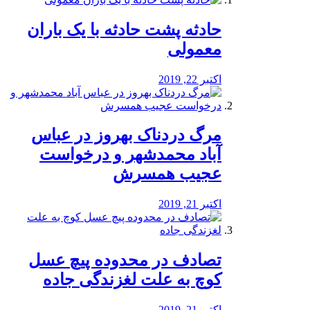
️حادثه پشت حادثه با یک باران
معمولی
اکتبر 22, 2019
مرگ دردناک بهروز در عباس
آباد محمدشهر و درخواست
عجیب همسرش
اکتبر 21, 2019
تصادف در محدوده پیچ عسل
کوچ به علت لغزندگی جاده
اکتبر 21, 2019