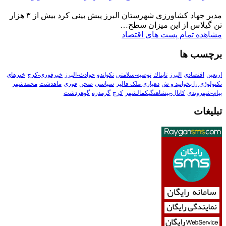
مدیر جهاد کشاورزی شهرستان البرز پیش بینی کرد بیش از ۳ هزار
تن گیلاس از این میزان سطح…
مشاهده تمام پست های اقتصاد
برچسب ها
اربعین
اقتصادی
البرز
تابناك
توصیه-سلامتی
تکواندو
حوادث-البرز
خبرفوری-کرج
خبرهای
تکنولوڑی را بخوانید و ش
دهیاری ملک فالیز
سیاسی
صحن
فوری
ماهدشت
محمدشهر
پیام-شهروندی
کانال-پیشاهنگیکمالشهر
کرج
گرمدره
گوهردشت
تبلیغات