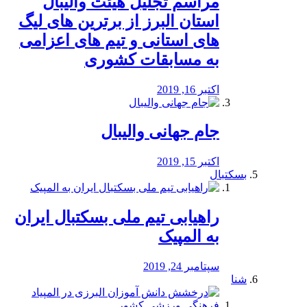
مراسم تجلیل هیئت والیبال
استان البرز از برترین های لیگ
های استانی و تیم های اعزامی
به مسابقات کشوری
اکتبر 16, 2019
جام جهانی والیبال
اکتبر 15, 2019
بسکتبال
راهیابی تیم ملی بسکتبال ایران
به المپیک
سپتامبر 24, 2019
شنا