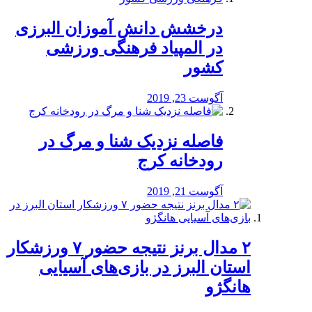
درخشش دانش آموزان البرزی
در المپیاد فرهنگی ورزشی
کشور
آگوست 23, 2019
️فاصله نزدیک شنا و مرگ در
رودخانه کرج
آگوست 21, 2019
۲ مدال برنز نتیجه حضور ۷ ورزشکار
استان البرز در بازی‌های آسیایی
هانگژو