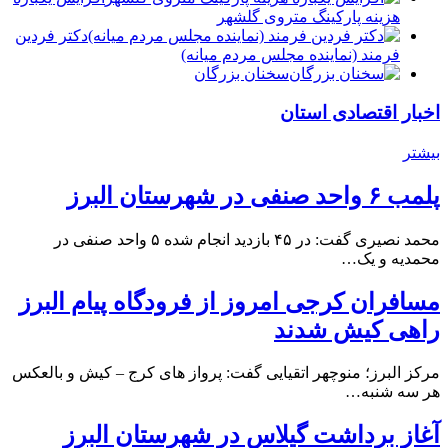
هزینه پارکینگ متروی گلشهر
دكتر فردين
فرمند (نماينده مجلس مردم میانه)
سخنان بزرگان
اخبار اقتصادی استان
بیشتر
پلمب ۶ واحد صنفی در شهرستان البرز
محمد نصیری گفت: در ۴۵ بازدید انجام شده ۵ واحد صنفی در
محمدیه و یک…
مسافران کرجی امروز از فرودگاه پیام البرز
راهی کیش شدند
مرکز البرز؛ منوچهر اتقیایی گفت: پرواز های کرج – کیش و بالعکس
هر سه شنبه…
آغاز برداشت گیلاس در شهرستان البرز