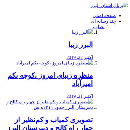
فصد
خون
صفحه اصلی
شرق
چند رسانه ای
تهران
تصاویر
خشکشویی
تصفیه
آب
البرز زیبا
طراحی
سایت
و
اکتبر 22, 2019
سئو
vip
منظره‌‌ زیبای امروز ،کوچه یکم
امیرآباد
اکتبر 21, 2019
️تصویری کمیاب و کم‌نظیر از
چهار راه كالج و دبيرستان البرز