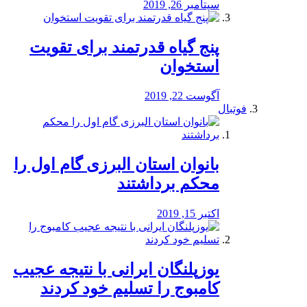
سپتامبر 26, 2019
پنج گیاه قدرتمند برای تقویت
استخوان
آگوست 22, 2019
فوتبال
بانوان استان البرزی گام اول را
محكم برداشتند
اکتبر 15, 2019
یوزپلنگان ایرانی با نتیجه عجیب
کامبوج را تسلیم خود کردند