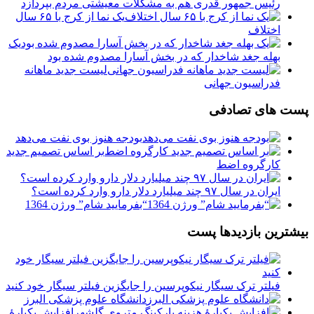
رئیس جمهور قدری هم به مشکلات معیشتی مردم بپردازد
یک نما از کرج با ۶۵ سال
اختلاف
یک
بهله جغد شاخدار که در بخش آسارا مصدوم شده بود
لیست جدید ماهانه
فدراسیون جهانی
پست های تصادفی
بودجه هنوز بوی نفت می‌دهد
بر اساس تصمیم جدید
کارگروه اضط
ایران در سال ۹۷ چند میلیارد دلار دارو وارد کرده است؟
“بفرمایید شام” ورژن 1364
بیشترین بازدیدها پست
فیلتر ترک سیگار نیکوپرسین را جایگزین فیلتر سیگار خود کنید
دانشگاه علوم پزشکی البرز
افزایش یکبارۀ