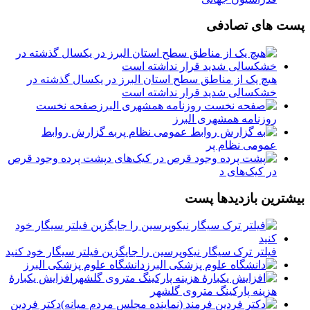
پست های تصادفی
هیچ یک از مناطق سطح استان البرز در یکسال گذشته در
خشکسالی شدید قرار نداشته است
صفحه نخست
روزنامه‌ همشهری البرز
️به گزارش روابط
عمومی نظام پر
پشت پرده وجود قرص
در کیک‌های د
بیشترین بازدیدها پست
فیلتر ترک سیگار نیکوپرسین را جایگزین فیلتر سیگار خود کنید
دانشگاه علوم پزشکی البرز
افزایش یکبارۀ
هزینه پارکینگ متروی گلشهر
دكتر فردين