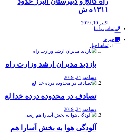
راه كالج و دبيرستان البرز حدود
۱۳۱۱ه ش
اکتبر 19, 2019
تماس با ما
خبرها
تمام اخبار
بازدید مدیران ارشد وزارت راه
دسامبر 24, 2019
تصادف در محدوده درده خدا لع
دسامبر 24, 2019
آلودگی هوا به بخش آسارا هم