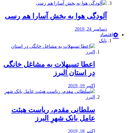
آلودگی هوا به بخش آسارا هم رسی
دسامبر 24, 2019
اقتصاد
بانک
️اعطا تسیهلات به مشاغل خانگی
در استان البرز
اکتبر 19, 2019
سلطانی مقدم، ریاست هیئت
عامل بانک شهرِ البرز
اکتبر 18, 2019