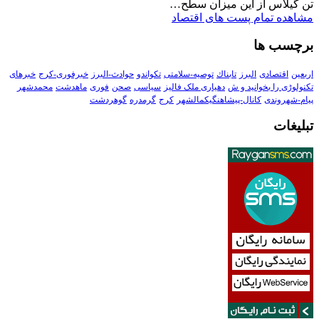
تن گیلاس از این میزان سطح…
مشاهده تمام پست های اقتصاد
برچسب ها
اربعین
اقتصادی
البرز
تابناك
توصیه-سلامتی
تکواندو
حوادث-البرز
خبرفوری-کرج
خبرهای
تکنولوڑی را بخوانید و ش
دهیاری ملک فالیز
سیاسی
صحن
فوری
ماهدشت
محمدشهر
پیام-شهروندی
کانال-پیشاهنگیکمالشهر
کرج
گرمدره
گوهردشت
تبلیغات