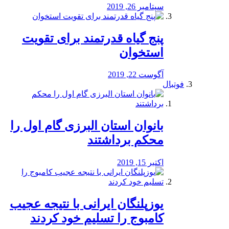
سپتامبر 26, 2019
پنج گیاه قدرتمند برای تقویت
استخوان
آگوست 22, 2019
فوتبال
بانوان استان البرزی گام اول را
محكم برداشتند
اکتبر 15, 2019
یوزپلنگان ایرانی با نتیجه عجیب
کامبوج را تسلیم خود کردند