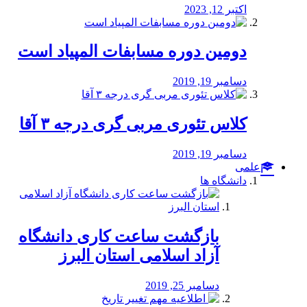
اکتبر 12, 2023
دومین دوره مسابفات المپیاد است
دسامبر 19, 2019
کلاس تئوری مربی گری درجه ۳ آقا
دسامبر 19, 2019
علمی
دانشگاه ها
بازگشت ساعت کاری دانشگاه
آزاد اسلامی استان البرز
دسامبر 25, 2019