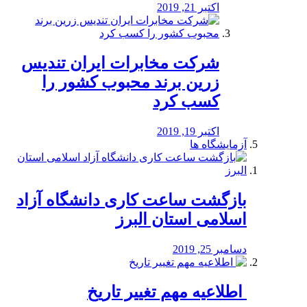
اکتبر 21, 2019
شرکت مخابرات ایران تندیس
زرین برند محبوب کشور را
کسب کرد
اکتبر 19, 2019
آزمایشگاه ها
بازگشت ساعت کاری دانشگاه آزاد
اسلامی استان البرز
دسامبر 25, 2019
️ اطلاعیه مهم تغییر تاریخ