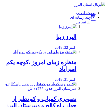
فصد
خون
صفحه اصلی
شرق
چند رسانه ای
تهران
تصاویر
خشکشویی
تصفیه
آب
البرز زیبا
طراحی
سایت
و
اکتبر 22, 2019
سئو
vip
منظره‌‌ زیبای امروز ،کوچه یکم
امیرآباد
اکتبر 21, 2019
️تصویری کمیاب و کم‌نظیر از
چهار راه كالج و دبيرستان البرز