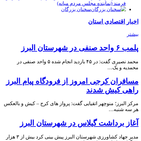
فرمند (نماينده مجلس مردم میانه)
سخنان بزرگان
اخبار اقتصادی استان
بیشتر
پلمب ۶ واحد صنفی در شهرستان البرز
محمد نصیری گفت: در ۴۵ بازدید انجام شده ۵ واحد صنفی در
محمدیه و یک…
مسافران کرجی امروز از فرودگاه پیام البرز
راهی کیش شدند
مرکز البرز؛ منوچهر اتقیایی گفت: پرواز های کرج – کیش و بالعکس
هر سه شنبه…
آغاز برداشت گیلاس در شهرستان البرز
مدیر جهاد کشاورزی شهرستان البرز پیش بینی کرد بیش از ۳ هزار