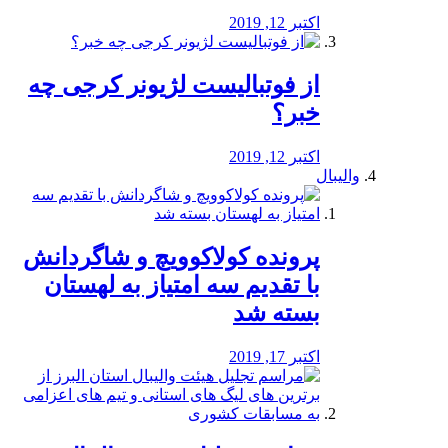
اکتبر 12, 2019
از فوتبالیست لژیونر کرجی چه
خبر؟
اکتبر 12, 2019
والیبال
پرونده کولاکوویچ و شاگردانش
با تقدیم سه امتیاز به لهستان
بسته شد
اکتبر 17, 2019