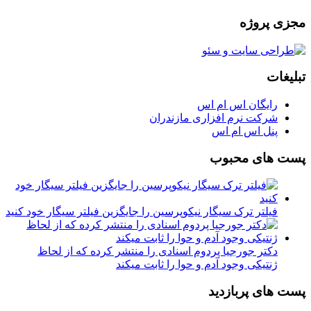
مجزی پروژه
تبلیغات
رایگان اس ام اس
شرکت نرم افزاری مازندران
پنل اس ام اس
پست های محبوب
فیلتر ترک سیگار نیکوپرسین را جایگزین فیلتر سیگار خود کنید
دکتر جورجیا پردوم اسنادی را منتشر کرده که از لحاظ
ژنتیکی وجود آدم و حوا را ثابت میکند
پست های پربازدید