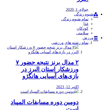
جولای 1, 2020
شیوه زندگی
تمام شیوه زندگی
غذا
کودکان
سلامتی
ورزش
تمام رشته های ورزشی
۲ مدال برنز نتیجه حضور ۷
ورزشکار استان البرز در
بازی‌های آسیایی هانگژو
اکتبر 12, 2023
دومین دوره مسابفات المپیاد
است