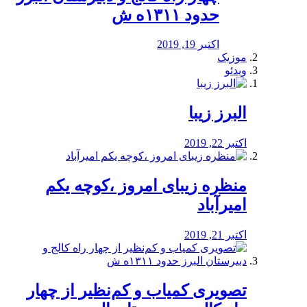
حدود ۱۳۱۱ه ش
اکتبر 19, 2019
موزیک
ویدئو
البرز زیبا
اکتبر 22, 2019
منظره‌‌ زیبای امروز ،کوچه یکم
امیرآباد
اکتبر 21, 2019
️تصویری کمیاب و کم‌نظیر از چهار