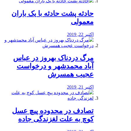
️حادثه پشت حادثه با یک باران
معمولی
اکتبر 22, 2019
مرگ دردناک بهروز در عباس
آباد محمدشهر و درخواست
عجیب همسرش
اکتبر 21, 2019
تصادف در محدوده پیچ عسل
کوچ به علت لغزندگی جاده