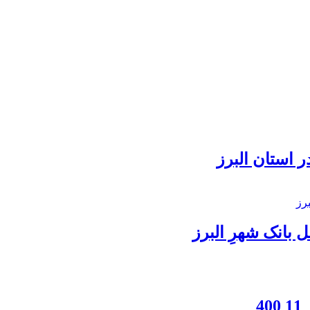
 استان البرز
بانک شهرِ البرز
4