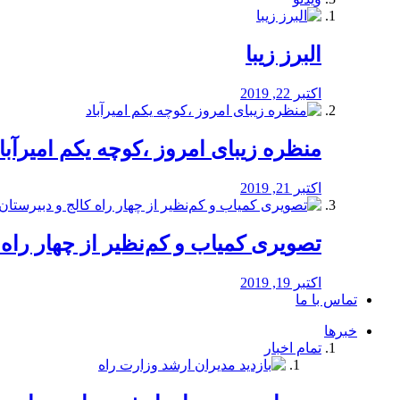
البرز زیبا
اکتبر 22, 2019
منظره‌‌ زیبای امروز ،کوچه یکم امیرآبا
اکتبر 21, 2019
️تصویری کمیاب و کم‌نظیر از چهار راه كالج
اکتبر 19, 2019
تماس با ما
خبرها
تمام اخبار