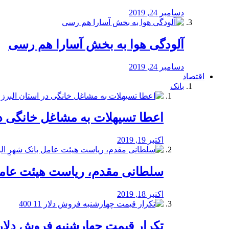
دسامبر 24, 2019
آلودگی هوا به بخش آسارا هم رسی
دسامبر 24, 2019
اقتصاد
بانک
️اعطا تسیهلات به مشاغل خانگی در
اکتبر 19, 2019
سلطانی مقدم، ریاست هیئت عامل 
اکتبر 18, 2019
تکرار قیمت چهارشنبه فروش دلار 11 00