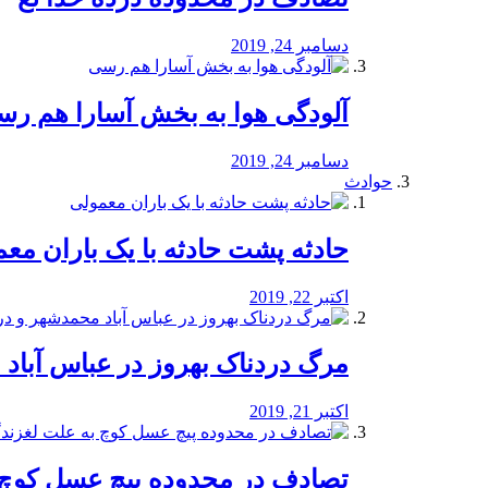
دسامبر 24, 2019
آلودگی هوا به بخش آسارا هم ر
دسامبر 24, 2019
حوادث
️حادثه پشت حادثه با یک باران مع
اکتبر 22, 2019
مرگ دردناک بهروز در عباس آب
اکتبر 21, 2019
تصادف در محدوده پیچ عسل کوچ 