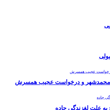
سی
مولی
اد محمدشهر و درخواست عجیب همسرش
به علت لغزندگی جاده