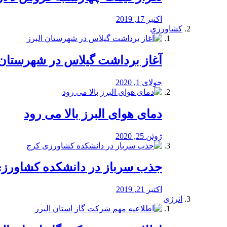
اکتبر 17, 2019
کشاورزی
آغاز برداشت گیلاس در شهرستان 
جولای 1, 2020
دمای هوای البرز بالا می رود
ژوئن 25, 2020
جذب سرباز در دانشکده کشاورز
اکتبر 21, 2019
انرژی