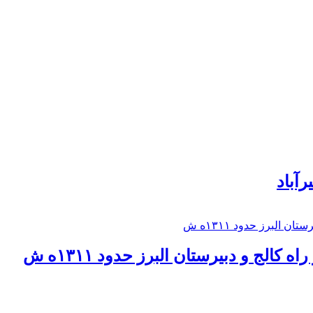
رآباد
كالج و دبيرستان البرز حدود ۱۳۱۱ه ش