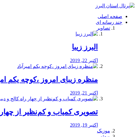
فصد
خون
صفحه اصلی
شرق
چند رسانه ای
تهران
تصاویر
خشکشویی
تصفیه
آب
البرز زیبا
طراحی
سایت
و
اکتبر 22, 2019
سئو
vip
منظره‌‌ زیبای امروز ،کوچه یکم امی
اکتبر 21, 2019
️تصویری کمیاب و کم‌نظیر از چهار راه 
اکتبر 19, 2019
موزیک
ویدئو