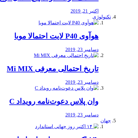
اکتبر 21, 2019
تکنولوژی
هوآوی P40 لایت احتمالا موبا
دسامبر 23, 2019
تاریخ احتمالی معرفی Mi MIX
دسامبر 23, 2019
وان پلاس دعوت‌نامه رویداد C
دسامبر 23, 2019
جهان