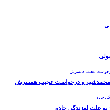
سی
مولی
اد محمدشهر و درخواست عجیب همسرش
به علت لغزندگی جاده