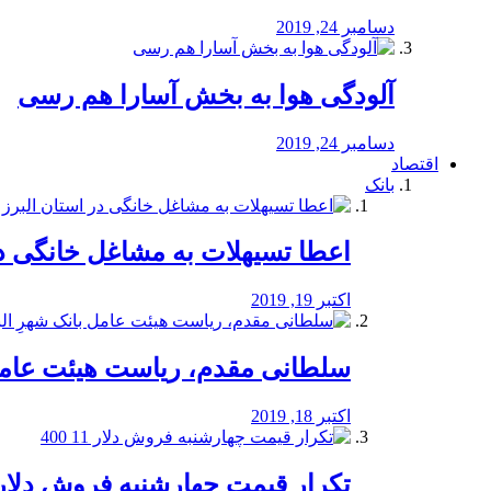
دسامبر 24, 2019
آلودگی هوا به بخش آسارا هم رسی
دسامبر 24, 2019
اقتصاد
بانک
️اعطا تسیهلات به مشاغل خانگی در
اکتبر 19, 2019
سلطانی مقدم، ریاست هیئت عامل 
اکتبر 18, 2019
تکرار قیمت چهارشنبه فروش دلار 11 00