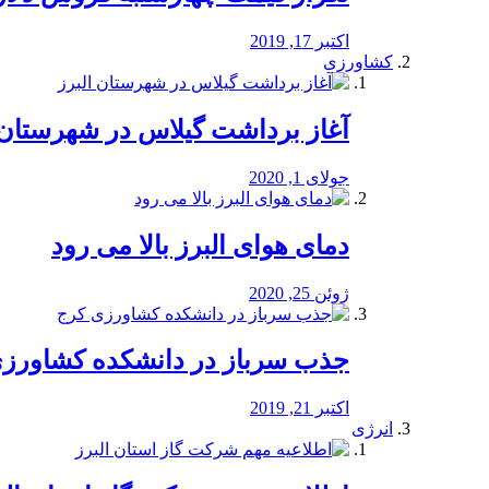
اکتبر 17, 2019
کشاورزی
آغاز برداشت گیلاس در شهرستان 
جولای 1, 2020
دمای هوای البرز بالا می رود
ژوئن 25, 2020
جذب سرباز در دانشکده کشاورز
اکتبر 21, 2019
انرژی