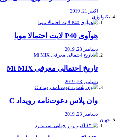
اکتبر 21, 2019
تکنولوژی
هوآوی P40 لایت احتمالا موبا
دسامبر 23, 2019
تاریخ احتمالی معرفی Mi MIX
دسامبر 23, 2019
وان پلاس دعوت‌نامه رویداد C
دسامبر 23, 2019
جهان