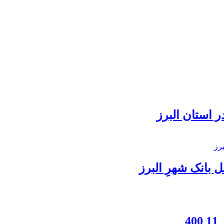
 استان البرز
بانک شهرِ البرز
4