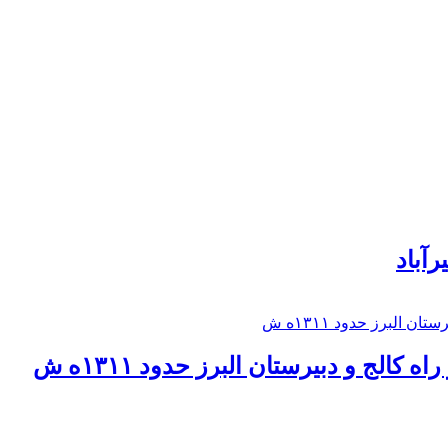
رآباد
كالج و دبيرستان البرز حدود ۱۳۱۱ه ش