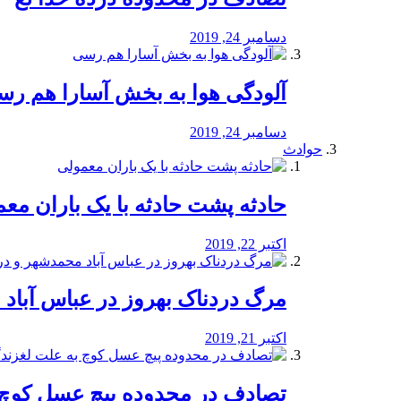
دسامبر 24, 2019
آلودگی هوا به بخش آسارا هم ر
دسامبر 24, 2019
حوادث
️حادثه پشت حادثه با یک باران مع
اکتبر 22, 2019
مرگ دردناک بهروز در عباس آب
اکتبر 21, 2019
تصادف در محدوده پیچ عسل کوچ 