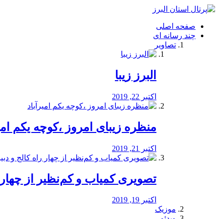
فصد
خون
صفحه اصلی
شرق
چند رسانه ای
تهران
تصاویر
خشکشویی
تصفیه
آب
البرز زیبا
طراحی
سایت
و
اکتبر 22, 2019
سئو
vip
منظره‌‌ زیبای امروز ،کوچه یکم امی
اکتبر 21, 2019
️تصویری کمیاب و کم‌نظیر از چهار راه 
اکتبر 19, 2019
موزیک
ویدئو