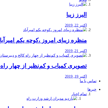
البرز زیبا
اکتبر 22, 2019
منظره‌‌ زیبای امروز ،کوچه یکم امیرآبا
اکتبر 21, 2019
️تصویری کمیاب و کم‌نظیر از چهار راه كالج
اکتبر 19, 2019
تماس با ما
خبرها
تمام اخبار