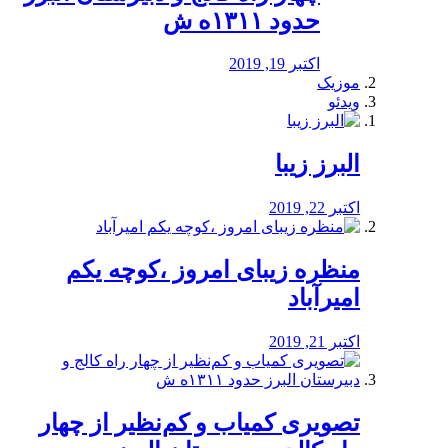
حدود ۱۳۱۱ه ش
اکتبر 19, 2019
موزیک
ویدئو
البرز زیبا
اکتبر 22, 2019
منظره‌‌ زیبای امروز ،کوچه یکم
امیرآباد
اکتبر 21, 2019
️تصویری کمیاب و کم‌نظیر از چهار