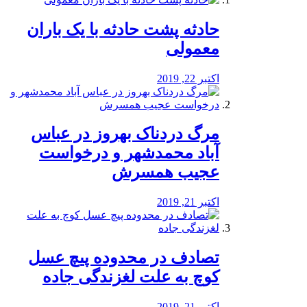
️حادثه پشت حادثه با یک باران
معمولی
اکتبر 22, 2019
مرگ دردناک بهروز در عباس
آباد محمدشهر و درخواست
عجیب همسرش
اکتبر 21, 2019
تصادف در محدوده پیچ عسل
کوچ به علت لغزندگی جاده
اکتبر 21, 2019