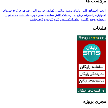
برچسب ها
اربعین
اقتصادی
البرز
تابناك
توصیه-سلامتی
تکواندو
حوادث-البرز
خبرفوری-کرج
خبرهای
تکنولوڑی را بخوانید و ش
دهیاری ملک فالیز
سیاسی
صحن
فوری
ماهدشت
محمدشهر
پیام-شهروندی
کانال-پیشاهنگیکمالشهر
کرج
گرمدره
گوهردشت
تبلیغات
مجزی پروژه