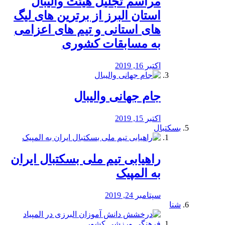
مراسم تجلیل هیئت والیبال
استان البرز از برترین های لیگ
های استانی و تیم های اعزامی
به مسابقات کشوری
اکتبر 16, 2019
جام جهانی والیبال
اکتبر 15, 2019
بسکتبال
راهیابی تیم ملی بسکتبال ایران
به المپیک
سپتامبر 24, 2019
شنا