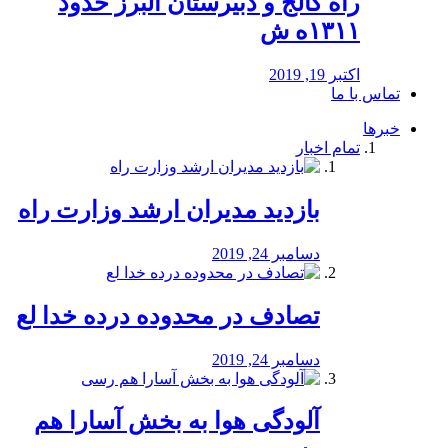
راه كالج و دبيرستان البرز حدود
۱۳۱۱ه ش
اکتبر 19, 2019
تماس با ما
خبرها
تمام اخبار
بازدید مدیران ارشد وزارت راه
دسامبر 24, 2019
تصادف در محدوده درده خدا لع
دسامبر 24, 2019
آلودگی هوا به بخش آسارا هم