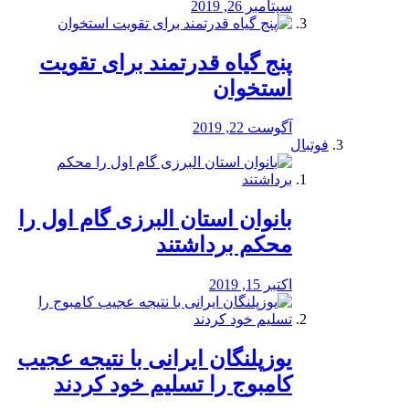
سپتامبر 26, 2019
پنج گیاه قدرتمند برای تقویت
استخوان
آگوست 22, 2019
فوتبال
بانوان استان البرزی گام اول را
محكم برداشتند
اکتبر 15, 2019
یوزپلنگان ایرانی با نتیجه عجیب
کامبوج را تسلیم خود کردند