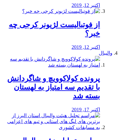
اکتبر 12, 2019
از فوتبالیست لژیونر کرجی چه
خبر؟
اکتبر 12, 2019
والیبال
پرونده کولاکوویچ و شاگردانش
با تقدیم سه امتیاز به لهستان
بسته شد
اکتبر 17, 2019