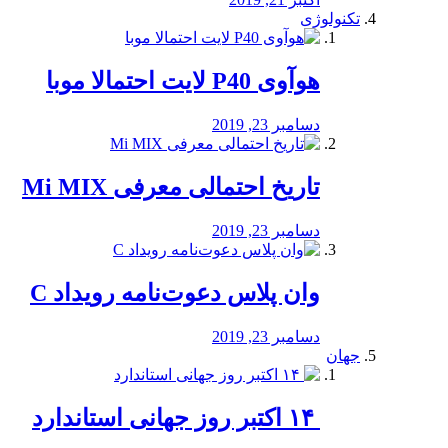
تکنولوژی
هوآوی P40 لایت احتمالا موبا
دسامبر 23, 2019
تاریخ احتمالی معرفی Mi MIX
دسامبر 23, 2019
وان پلاس دعوت‌نامه رویداد C
دسامبر 23, 2019
جهان
‏ ۱۴ اکتبر روز جهانی استاندارد