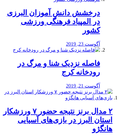
درخشش دانش آموزان البرزی
در المپیاد فرهنگی ورزشی
کشور
آگوست 23, 2019
️فاصله نزدیک شنا و مرگ در
رودخانه کرج
آگوست 21, 2019
۲ مدال برنز نتیجه حضور ۷ ورزشکار
استان البرز در بازی‌های آسیایی
هانگژو