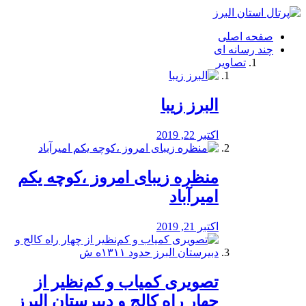
فصد
خون
صفحه اصلی
شرق
چند رسانه ای
تهران
تصاویر
خشکشویی
تصفیه
آب
البرز زیبا
طراحی
سایت
و
اکتبر 22, 2019
سئو
vip
منظره‌‌ زیبای امروز ،کوچه یکم
امیرآباد
اکتبر 21, 2019
️تصویری کمیاب و کم‌نظیر از
چهار راه كالج و دبيرستان البرز