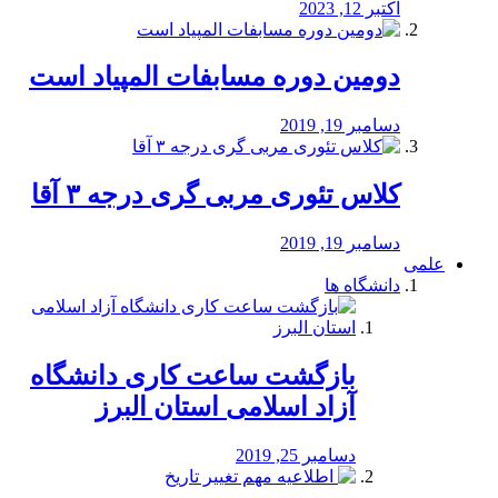
اکتبر 12, 2023
دومین دوره مسابفات المپیاد است
دسامبر 19, 2019
کلاس تئوری مربی گری درجه ۳ آقا
دسامبر 19, 2019
علمی
دانشگاه ها
بازگشت ساعت کاری دانشگاه
آزاد اسلامی استان البرز
دسامبر 25, 2019