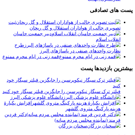
پست های تصادفی
️ثبت
تصویری جالب از هواداران استقلال و گل ریحان
دبیر جمعیت حامیان
انقلاب اسلام
طرح
نظارت واحدهای صنفی در پاساژهای البرز
قمه زنی در ایام محرم ممنوع
بیشترین بازدیدها پست
فیلتر ترک سیگار نیکوپرسین را جایگزین فیلتر سیگار خود کنید
دانشگاه علوم پزشکی البرز
افزایش یکبارۀ
هزینه پارکینگ متروی گلشهر
دكتر فردين
فرمند (نماينده مجلس مردم میانه)
سخنان بزرگان