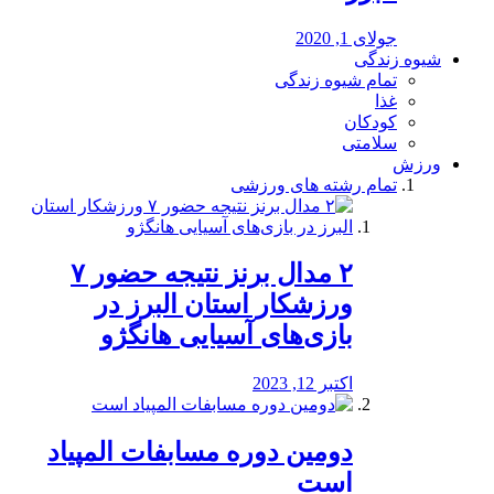
جولای 1, 2020
شیوه زندگی
تمام شیوه زندگی
غذا
کودکان
سلامتی
ورزش
تمام رشته های ورزشی
۲ مدال برنز نتیجه حضور ۷
ورزشکار استان البرز در
بازی‌های آسیایی هانگژو
اکتبر 12, 2023
دومین دوره مسابفات المپیاد
است