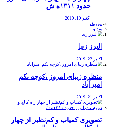
حدود ۱۳۱۱ه ش
اکتبر 19, 2019
موزیک
ویدئو
البرز زیبا
اکتبر 22, 2019
منظره‌‌ زیبای امروز ،کوچه یکم
امیرآباد
اکتبر 21, 2019
️تصویری کمیاب و کم‌نظیر از چهار