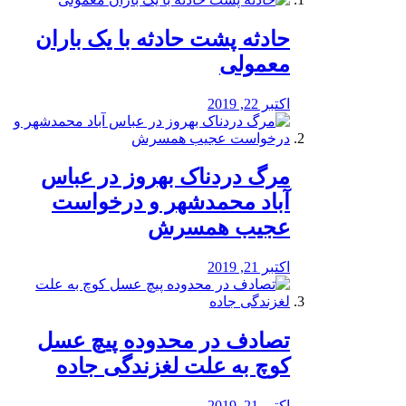
️حادثه پشت حادثه با یک باران
معمولی
اکتبر 22, 2019
مرگ دردناک بهروز در عباس
آباد محمدشهر و درخواست
عجیب همسرش
اکتبر 21, 2019
تصادف در محدوده پیچ عسل
کوچ به علت لغزندگی جاده
اکتبر 21, 2019