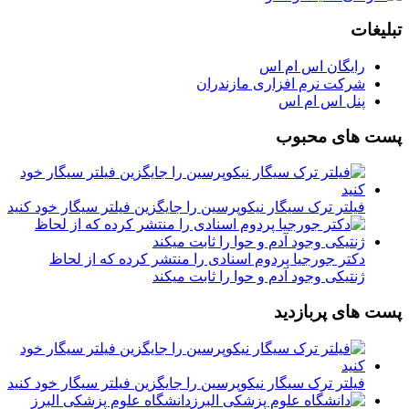
تبلیغات
رایگان اس ام اس
شرکت نرم افزاری مازندران
پنل اس ام اس
پست های محبوب
فیلتر ترک سیگار نیکوپرسین را جایگزین فیلتر سیگار خود کنید
دکتر جورجیا پردوم اسنادی را منتشر کرده که از لحاظ
ژنتیکی وجود آدم و حوا را ثابت میکند
پست های پربازدید
فیلتر ترک سیگار نیکوپرسین را جایگزین فیلتر سیگار خود کنید
دانشگاه علوم پزشکی البرز