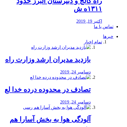
راه كالج و دبيرستان البرز حدود
۱۳۱۱ه ش
اکتبر 19, 2019
تماس با ما
خبرها
تمام اخبار
بازدید مدیران ارشد وزارت راه
دسامبر 24, 2019
تصادف در محدوده درده خدا لع
دسامبر 24, 2019
آلودگی هوا به بخش آسارا هم