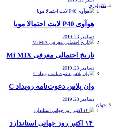
تکنولوژی
هوآوی P40 لایت احتمالا موبا
دسامبر 23, 2019
تاریخ احتمالی معرفی Mi MIX
دسامبر 23, 2019
وان پلاس دعوت‌نامه رویداد C
دسامبر 23, 2019
جهان
‏ ۱۴ اکتبر روز جهانی استاندارد