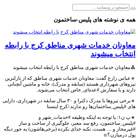
همه ی نوشته های پلیس-ساختمون
معاونان خدمات شهری مناطق کرج با رابطه
انتخاب میشوند
🔺معاونان خدمات شهری مناطق کرج با رابطه انتخاب میشوند
🔹عباس زارع گفت: معاونان خدمات شهری مناطق که از نازلترین
نیروهای شهرداری هستند (سابقه و مدرک)، خانه و ماشین آنچنانی
دارند و با سفارش #عده‌ای_خاص انتخاب می‌شوند.
🔹برخی نیروها با مدرک دکترا و ۳۰ سال سابقه در شهرداری، دارایی
های #پلیس_ساختمان‌ها رو ندارند./کرج اینستا
🔸پ ن۱: با توجه به اینکه وظیفه #خدمات_شهر و
#پلیس_ساختمون، رفع سد معبر، جلوگیری از ساخت و ساز
#غیرمجاز و … هست، نکنه خدای نکرده (برخی‌هاشون) یه جور دیگه
پول درمیارن؟/n