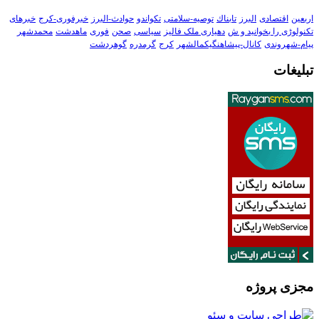
اربعین
اقتصادی
البرز
تابناك
توصیه-سلامتی
تکواندو
حوادث-البرز
خبرفوری-کرج
خبرهای
تکنولوڑی را بخوانید و ش
دهیاری ملک فالیز
سیاسی
صحن
فوری
ماهدشت
محمدشهر
پیام-شهروندی
کانال-پیشاهنگیکمالشهر
کرج
گرمدره
گوهردشت
تبلیغات
مجزی پروژه