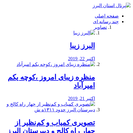
فصد
خون
صفحه اصلی
شرق
چند رسانه ای
تهران
تصاویر
خشکشویی
تصفیه
آب
البرز زیبا
طراحی
سایت
و
اکتبر 22, 2019
سئو
vip
منظره‌‌ زیبای امروز ،کوچه یکم
امیرآباد
اکتبر 21, 2019
️تصویری کمیاب و کم‌نظیر از
چهار راه كالج و دبيرستان البرز