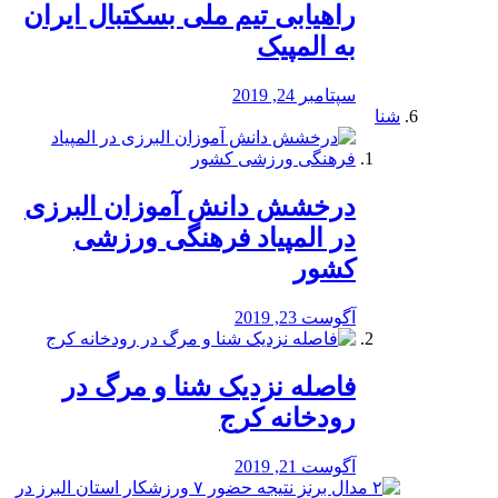
راهیابی تیم ملی بسکتبال ایران
به المپیک
سپتامبر 24, 2019
شنا
درخشش دانش آموزان البرزی
در المپیاد فرهنگی ورزشی
کشور
آگوست 23, 2019
️فاصله نزدیک شنا و مرگ در
رودخانه کرج
آگوست 21, 2019