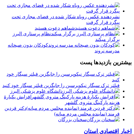
نشردهنده عکس روباه شکار شده در فضای مجازی تحت
پیگرد قرار گرفت
شماهم دعوت هستید
نظام پرستاری البرز
برگزار میکند
️کودکان بدون صبحانه
مدرسه نروند
بیشترین بازدیدها پست
فیلتر ترک سیگار نیکوپرسین را جایگزین فیلتر سیگار خود کنید
دانشگاه علوم پزشکی البرز
افزایش یکبارۀ
هزینه پارکینگ متروی گلشهر
دكتر فردين
فرمند (نماينده مجلس مردم میانه)
سخنان بزرگان
اخبار اقتصادی استان