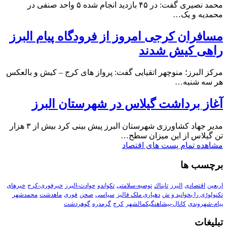
محمد نصیری گفت: در ۴۵ بازدید انجام شده ۵ واحد صنفی در
محمدیه و یک…
مسافران کرجی امروز از فرودگاه پیام البرز
راهی کیش شدند
مرکز البرز؛ منوچهر اتقیایی گفت: پرواز های کرج – کیش و بالعکس
هر سه شنبه…
آغاز برداشت گیلاس در شهرستان البرز
مدیر جهاد کشاورزی شهرستان البرز پیش بینی کرد بیش از ۳ هزار
تن گیلاس از این میزان سطح…
مشاهده تمام پست های اقتصاد
برچسب ها
اربعین
اقتصادی
البرز
تابناك
توصیه-سلامتی
تکواندو
حوادث-البرز
خبرفوری-کرج
خبرهای
تکنولوڑی را بخوانید و ش
دهیاری ملک فالیز
سیاسی
صحن
فوری
ماهدشت
محمدشهر
پیام-شهروندی
کانال-پیشاهنگیکمالشهر
کرج
گرمدره
گوهردشت
تبلیغات