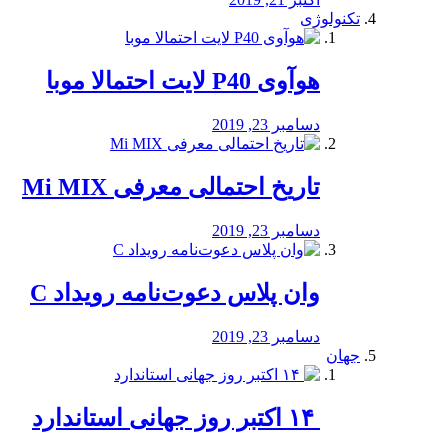
تکنولوژی
هوآوی P40 لایت احتمالا موبا
دسامبر 23, 2019
تاریخ احتمالی معرفی Mi MIX
دسامبر 23, 2019
وان پلاس دعوت‌نامه رویداد C
دسامبر 23, 2019
جهان
‏ ۱۴ اکتبر روز جهانی استاندارد