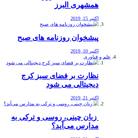
همشهری البرز
اکتبر 15, 2019
پیشخوان روزنامه های صبح
اکتبر 10, 2019
علم و فناوری
نظارت بر فضای سبز کرج
دیجیتالی می شود
اکتبر 21, 2019
️ زبان چینی، روسی و ترکی به
مدارس می‌آید؟