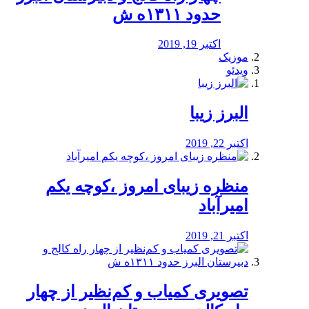
حدود ۱۳۱۱ه ش
اکتبر 19, 2019
موزیک
ویدئو
البرز زیبا
اکتبر 22, 2019
منظره‌‌ زیبای امروز ،کوچه یکم
امیرآباد
اکتبر 21, 2019
️تصویری کمیاب و کم‌نظیر از چهار