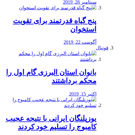
سپتامبر 26, 2019
پنج گیاه قدرتمند برای تقویت
استخوان
آگوست 22, 2019
فوتبال
بانوان استان البرزی گام اول را
محكم برداشتند
اکتبر 15, 2019
یوزپلنگان ایرانی با نتیجه عجیب
کامبوج را تسلیم خود کردند