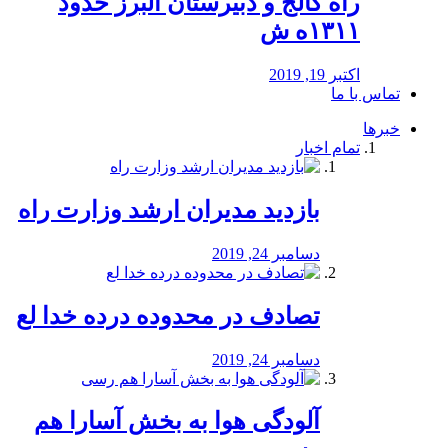
راه كالج و دبيرستان البرز حدود
۱۳۱۱ه ش
اکتبر 19, 2019
تماس با ما
خبرها
تمام اخبار
بازدید مدیران ارشد وزارت راه
دسامبر 24, 2019
تصادف در محدوده درده خدا لع
دسامبر 24, 2019
آلودگی هوا به بخش آسارا هم