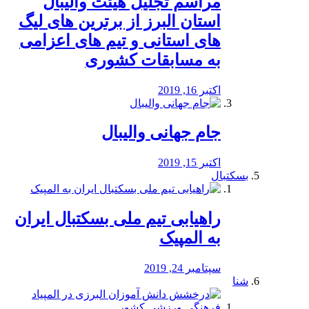
مراسم تجلیل هیئت والیبال
استان البرز از برترین های لیگ
های استانی و تیم های اعزامی
به مسابقات کشوری
اکتبر 16, 2019
جام جهانی والیبال
اکتبر 15, 2019
بسکتبال
راهیابی تیم ملی بسکتبال ایران
به المپیک
سپتامبر 24, 2019
شنا