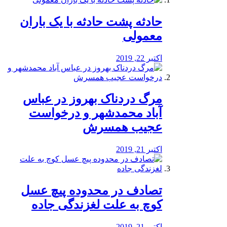
️حادثه پشت حادثه با یک باران
معمولی
اکتبر 22, 2019
مرگ دردناک بهروز در عباس
آباد محمدشهر و درخواست
عجیب همسرش
اکتبر 21, 2019
تصادف در محدوده پیچ عسل
کوچ به علت لغزندگی جاده
اکتبر 21, 2019