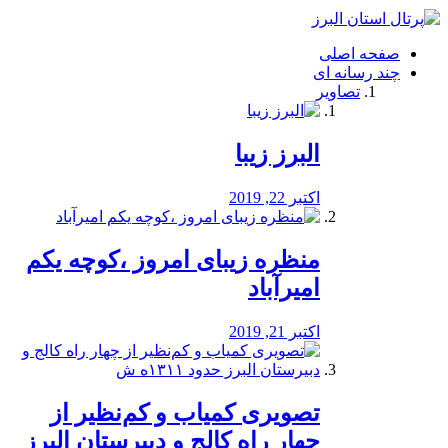
فصد
خون
صفحه اصلی
شرق
چند رسانه ای
تهران
تصاویر
خشکشویی
تصفیه
آب
البرز زیبا
طراحی
سایت
و
اکتبر 22, 2019
سئو
vip
منظره‌‌ زیبای امروز ،کوچه یکم
امیرآباد
اکتبر 21, 2019
️تصویری کمیاب و کم‌نظیر از
چهار راه كالج و دبيرستان البرز