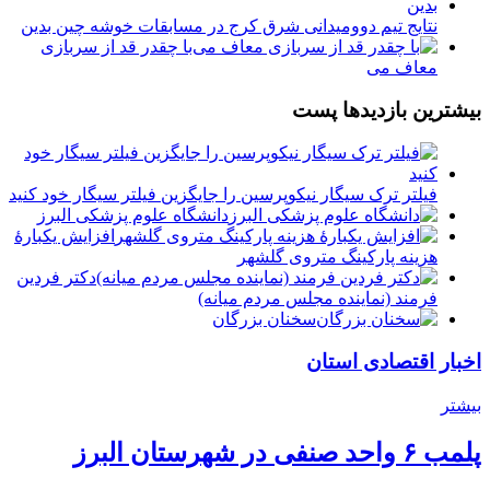
نتایج تیم دوومیدانی شرق کرج در مسابقات خوشه چین بدین
️با چقدر قد از سربازی
معاف می
بیشترین بازدیدها پست
فیلتر ترک سیگار نیکوپرسین را جایگزین فیلتر سیگار خود کنید
دانشگاه علوم پزشکی البرز
افزایش یکبارۀ
هزینه پارکینگ متروی گلشهر
دكتر فردين
فرمند (نماينده مجلس مردم میانه)
سخنان بزرگان
اخبار اقتصادی استان
بیشتر
پلمب ۶ واحد صنفی در شهرستان البرز