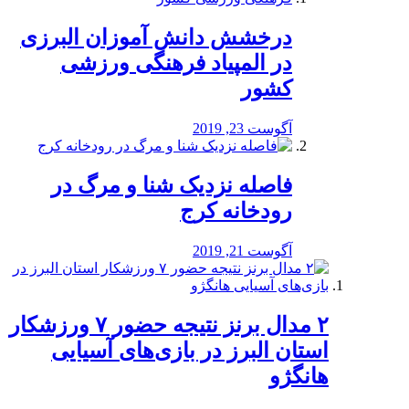
درخشش دانش آموزان البرزی
در المپیاد فرهنگی ورزشی
کشور
آگوست 23, 2019
️فاصله نزدیک شنا و مرگ در
رودخانه کرج
آگوست 21, 2019
۲ مدال برنز نتیجه حضور ۷ ورزشکار
استان البرز در بازی‌های آسیایی
هانگژو