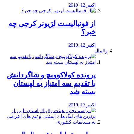
اکتبر 12, 2019
از فوتبالیست لژیونر کرجی چه
خبر؟
اکتبر 12, 2019
والیبال
پرونده کولاکوویچ و شاگردانش
با تقدیم سه امتیاز به لهستان
بسته شد
اکتبر 17, 2019