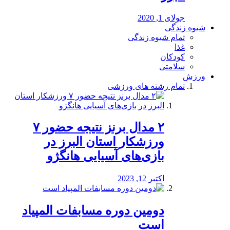
جولای 1, 2020
شیوه زندگی
تمام شیوه زندگی
غذا
کودکان
سلامتی
ورزش
تمام رشته های ورزشی
۲ مدال برنز نتیجه حضور ۷
ورزشکار استان البرز در
بازی‌های آسیایی هانگژو
اکتبر 12, 2023
دومین دوره مسابفات المپیاد
است