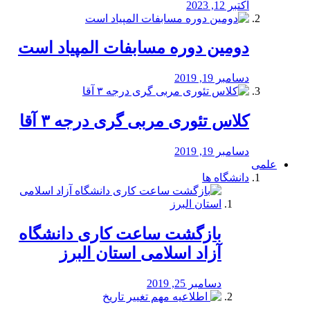
اکتبر 12, 2023
دومین دوره مسابفات المپیاد است
دسامبر 19, 2019
کلاس تئوری مربی گری درجه ۳ آقا
دسامبر 19, 2019
علمی
دانشگاه ها
بازگشت ساعت کاری دانشگاه
آزاد اسلامی استان البرز
دسامبر 25, 2019