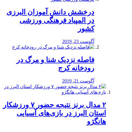
درخشش دانش آموزان البرزی
در المپیاد فرهنگی ورزشی
کشور
آگوست 23, 2019
️فاصله نزدیک شنا و مرگ در
رودخانه کرج
آگوست 21, 2019
۲ مدال برنز نتیجه حضور ۷ ورزشکار
استان البرز در بازی‌های آسیایی
هانگژو