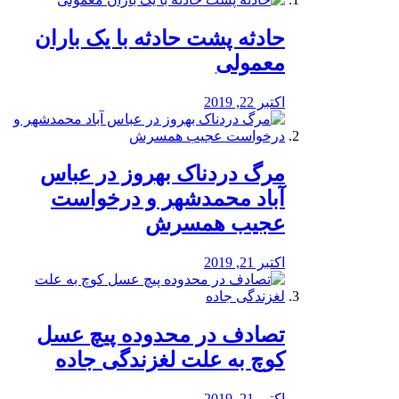
️حادثه پشت حادثه با یک باران
معمولی
اکتبر 22, 2019
مرگ دردناک بهروز در عباس
آباد محمدشهر و درخواست
عجیب همسرش
اکتبر 21, 2019
تصادف در محدوده پیچ عسل
کوچ به علت لغزندگی جاده
اکتبر 21, 2019