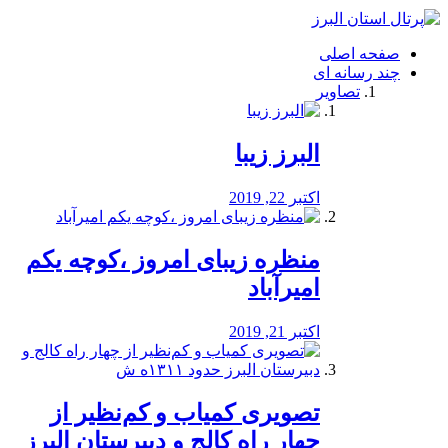
فصد
خون
صفحه اصلی
شرق
چند رسانه ای
تهران
تصاویر
خشکشویی
تصفیه
آب
البرز زیبا
طراحی
سایت
و
اکتبر 22, 2019
سئو
vip
منظره‌‌ زیبای امروز ،کوچه یکم
امیرآباد
اکتبر 21, 2019
️تصویری کمیاب و کم‌نظیر از
چهار راه كالج و دبيرستان البرز