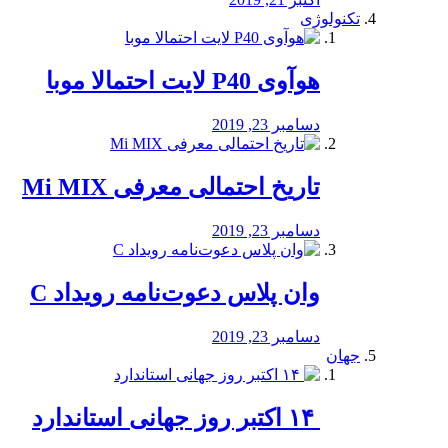
تکنولوژی
هوآوی P40 لایت احتمالا موبا
دسامبر 23, 2019
تاریخ احتمالی معرفی Mi MIX
دسامبر 23, 2019
وان پلاس دعوت‌نامه رویداد C
دسامبر 23, 2019
جهان
‏ ۱۴ اکتبر روز جهانی استاندارد