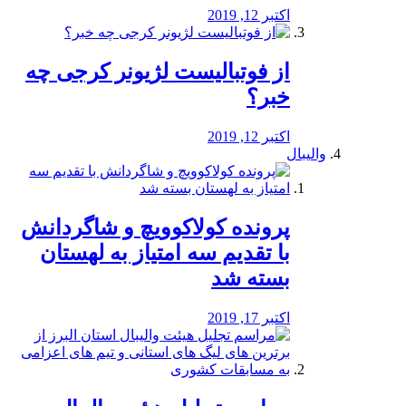
اکتبر 12, 2019
از فوتبالیست لژیونر کرجی چه
خبر؟
اکتبر 12, 2019
والیبال
پرونده کولاکوویچ و شاگردانش
با تقدیم سه امتیاز به لهستان
بسته شد
اکتبر 17, 2019