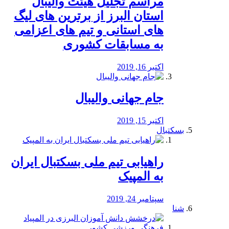
مراسم تجلیل هیئت والیبال
استان البرز از برترین های لیگ
های استانی و تیم های اعزامی
به مسابقات کشوری
اکتبر 16, 2019
جام جهانی والیبال
اکتبر 15, 2019
بسکتبال
راهیابی تیم ملی بسکتبال ایران
به المپیک
سپتامبر 24, 2019
شنا