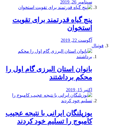
سپتامبر 26, 2019
پنج گیاه قدرتمند برای تقویت
استخوان
آگوست 22, 2019
فوتبال
بانوان استان البرزی گام اول را
محكم برداشتند
اکتبر 15, 2019
یوزپلنگان ایرانی با نتیجه عجیب
کامبوج را تسلیم خود کردند