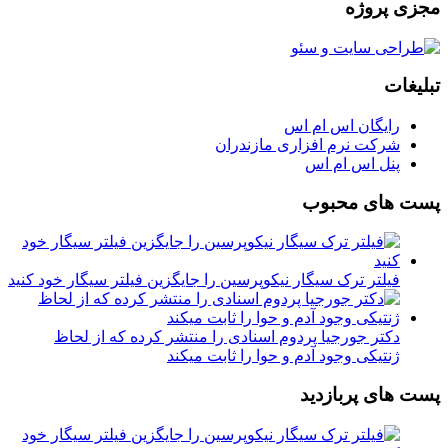
مجزی پروژه
تبلیغات
رایگان اس ام اس
شرکت نرم افزاری مازندران
پنل اس ام اس
پست های محبوب
فیلتر ترک سیگار نیکوپرسین را جایگزین فیلتر سیگار خود کنید
دکتر جورجیا پردوم اسنادی را منتشر کرده که از لحاظ
ژنتیکی وجود آدم و حوا را ثابت میکند
پست های پربازدید