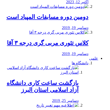
اکتبر 12, 2023
دومین دوره مسابفات المپیاد است
دسامبر 19, 2019
کلاس تئوری مربی گری درجه ۳ آقا
دسامبر 19, 2019
علمی
دانشگاه ها
بازگشت ساعت کاری دانشگاه
آزاد اسلامی استان البرز
دسامبر 25, 2019