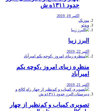
حدود ۱۳۱۱ه ش
اکتبر 19, 2019
موزیک
ویدئو
البرز زیبا
اکتبر 22, 2019
منظره‌‌ زیبای امروز ،کوچه یکم
امیرآباد
اکتبر 21, 2019
️تصویری کمیاب و کم‌نظیر از چهار