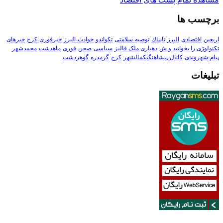
برچسب ها
اربعین
اقتصادی
البرز
تابناك
توصیه-سلامتی
تکواندو
حوادث-البرز
خبرفوری-کرج
خبرهای
تکنولوڑی را بخوانید و ش
دهیاری ملک فالیز
سیاسی
صحن
فوری
ماهدشت
محمدشهر
پیام-شهروندی
کانال-پیشاهنگیکمالشهر
کرج
گرمدره
گوهردشت
تبلیغات