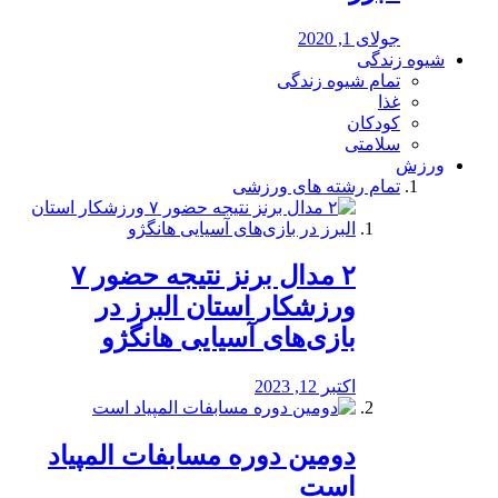
جولای 1, 2020
شیوه زندگی
تمام شیوه زندگی
غذا
کودکان
سلامتی
ورزش
تمام رشته های ورزشی
۲ مدال برنز نتیجه حضور ۷
ورزشکار استان البرز در
بازی‌های آسیایی هانگژو
اکتبر 12, 2023
دومین دوره مسابفات المپیاد
است