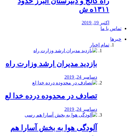
راه كالج و دبيرستان البرز حدود
۱۳۱۱ه ش
اکتبر 19, 2019
تماس با ما
خبرها
تمام اخبار
بازدید مدیران ارشد وزارت راه
دسامبر 24, 2019
تصادف در محدوده درده خدا لع
دسامبر 24, 2019
آلودگی هوا به بخش آسارا هم