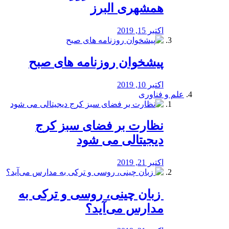
همشهری البرز
اکتبر 15, 2019
پیشخوان روزنامه های صبح
اکتبر 10, 2019
علم و فناوری
نظارت بر فضای سبز کرج
دیجیتالی می شود
اکتبر 21, 2019
️ زبان چینی، روسی و ترکی به
مدارس می‌آید؟