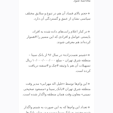
محاکمه شود.
ت
ص
ف
🔹حجم بالای فساد آن هم در تنوع‌ و سلایق مختلف
ی
سیاسی نشان از عمق و گستردگی آن دارد.
ه
آ
🔹در کنار اعلام رانت‌های داده شده به افراد،
ب
بایستی عوامل و افرادی که این مسیر را #هموار
ط
کرده‌اند هم معرفی شوند.
ر
ا
ح
🔹«شبنم نعمت‌زاده» در سال ۹۶ از بانک سینا –
ی
منطقه شرق تهران – مبلغ ۱۰/۰۰۰/۰۰۰/۰۰۰ ریال
س
تسهیلات آن هم با وثیقه #چک و #سفته دریافت
ا
کرده است.
ی
ت
🔹این وام‌ها توسط «خلیل اله مهرابی» مدیر وقت
و
منطقه شرق تهران #بانک_سینا و «مسعود صحیحی
س
نمینی» معاون وقت همان منطقه واگذار شده است.
ئ
و
v
🔹تعداد این وام‌ها که به این صورت به شبنم واگذار
i
شده محدود به بانک سینا نیست و در سایر بانک‌ها