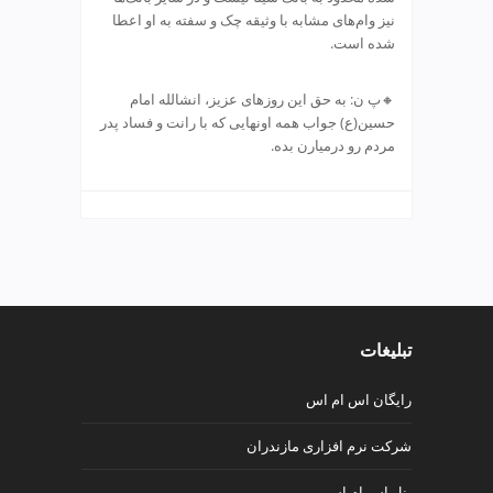
p
نیز وام‌های مشابه با وثیقه چک و سفته به او اعطا
شده است.
🔸پ ن: به حق این روزهای عزیز، انشالله امام
حسین(ع) جواب همه اونهایی که با رانت و فساد پدر
مردم رو درمیارن بده.
تبلیغات
رایگان اس ام اس
شرکت نرم افزاری مازندران
پنل اس ام اس