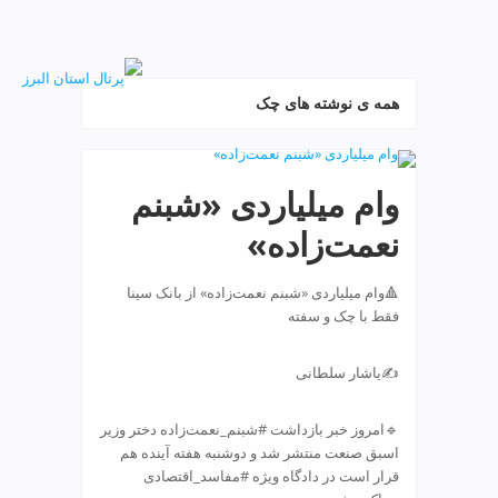
ف
ص
د
خ
همه ی نوشته های چک
و
ن
ش
ر
وام میلیاردی «شبنم
ق
ت
نعمت‌زاده»
ه
ر
ا
🔺وام میلیاردی «شبنم نعمت‌زاده» از بانک سینا
ن
فقط با چک و سفته
خ
ش
✍یاشار سلطانی
ک
ش
🔹امروز خبر بازداشت #شبنم_نعمت‌زاده دختر وزیر
و
اسبق صنعت منتشر شد و دوشنبه هفته آینده هم
ی
قرار است در دادگاه ویژه #مفاسد_اقتصادی
ی