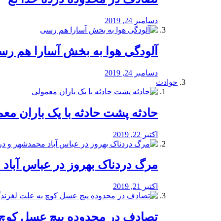
دسامبر 24, 2019
آلودگی هوا به بخش آسارا هم ر
دسامبر 24, 2019
حوادث
️حادثه پشت حادثه با یک باران مع
اکتبر 22, 2019
مرگ دردناک بهروز در عباس آب
اکتبر 21, 2019
تصادف در محدوده پیچ عسل کوچ 