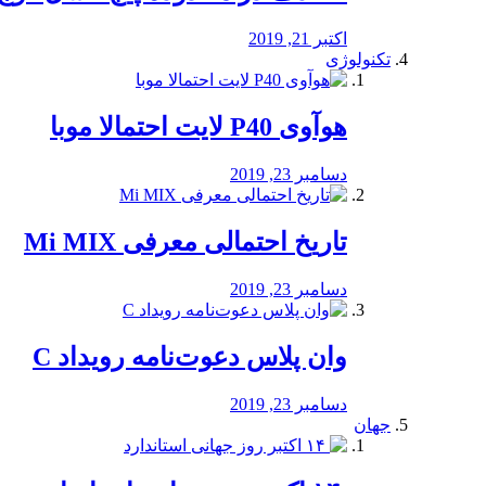
اکتبر 21, 2019
تکنولوژی
هوآوی P40 لایت احتمالا موبا
دسامبر 23, 2019
تاریخ احتمالی معرفی Mi MIX
دسامبر 23, 2019
وان پلاس دعوت‌نامه رویداد C
دسامبر 23, 2019
جهان