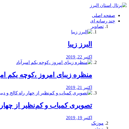
فصد
خون
صفحه اصلی
شرق
چند رسانه ای
تهران
تصاویر
خشکشویی
تصفیه
آب
البرز زیبا
طراحی
سایت
و
اکتبر 22, 2019
سئو
vip
منظره‌‌ زیبای امروز ،کوچه یکم امی
اکتبر 21, 2019
️تصویری کمیاب و کم‌نظیر از چهار راه 
اکتبر 19, 2019
موزیک
ویدئو