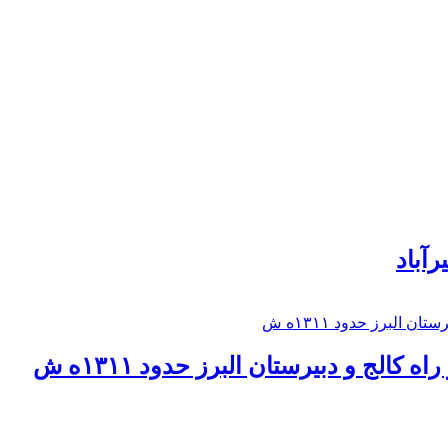
رآباد
كالج و دبيرستان البرز حدود ۱۳۱۱ه ش