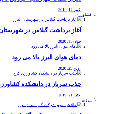
اکتبر 17, 2019
کشاورزی
آغاز برداشت گیلاس در شهرستان 
جولای 1, 2020
دمای هوای البرز بالا می رود
ژوئن 25, 2020
جذب سرباز در دانشکده کشاورز
اکتبر 21, 2019
انرژی