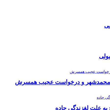
سی
مولی
اد محمدشهر و درخواست عجیب همسرش
به علت لغزندگی جاده