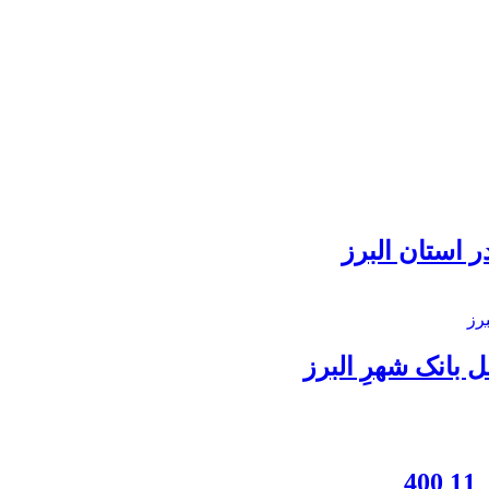
 استان البرز
بانک شهرِ البرز
4