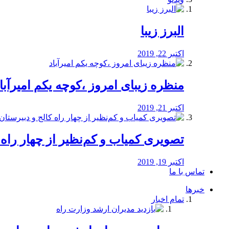
البرز زیبا
اکتبر 22, 2019
منظره‌‌ زیبای امروز ،کوچه یکم امیرآبا
اکتبر 21, 2019
️تصویری کمیاب و کم‌نظیر از چهار راه كالج
اکتبر 19, 2019
تماس با ما
خبرها
تمام اخبار