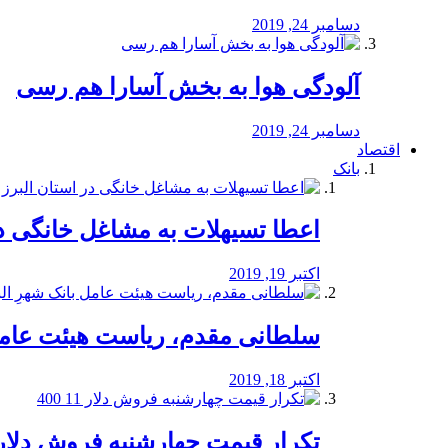
دسامبر 24, 2019
آلودگی هوا به بخش آسارا هم رسی
دسامبر 24, 2019
اقتصاد
بانک
️اعطا تسیهلات به مشاغل خانگی در
اکتبر 19, 2019
سلطانی مقدم، ریاست هیئت عامل 
اکتبر 18, 2019
تکرار قیمت چهارشنبه فروش دلار 11 00