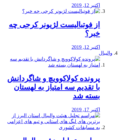
اکتبر 12, 2019
از فوتبالیست لژیونر کرجی چه
خبر؟
اکتبر 12, 2019
والیبال
پرونده کولاکوویچ و شاگردانش
با تقدیم سه امتیاز به لهستان
بسته شد
اکتبر 17, 2019