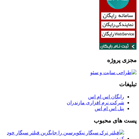
مجزی پروژه
تبلیغات
رایگان اس ام اس
شرکت نرم افزاری مازندران
پنل اس ام اس
پست های محبوب