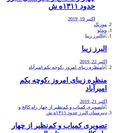
حدود ۱۳۱۱ه ش
اکتبر 19, 2019
موزیک
ویدئو
البرز زیبا
اکتبر 22, 2019
منظره‌‌ زیبای امروز ،کوچه یکم
امیرآباد
اکتبر 21, 2019
️تصویری کمیاب و کم‌نظیر از چهار