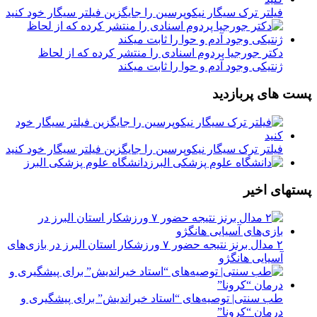
فیلتر ترک سیگار نیکوپرسین را جایگزین فیلتر سیگار خود کنید
دکتر جورجیا پردوم اسنادی را منتشر کرده که از لحاظ
ژنتیکی وجود آدم و حوا را ثابت میکند
پست های پربازدید
فیلتر ترک سیگار نیکوپرسین را جایگزین فیلتر سیگار خود کنید
دانشگاه علوم پزشکی البرز
پستهای اخیر
۲ مدال برنز نتیجه حضور ۷ ورزشکار استان البرز در بازی‌های
آسیایی هانگژو
طب سنتی| توصیه‌‌های “استاد خیراندیش” برای پیشگیری و
درمان “کرونا”