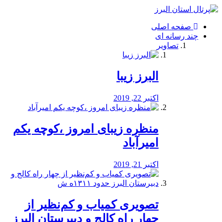
فصد
خون
صفحه اصلی
شرق
چند رسانه ای
تهران
تصاویر
خشکشویی
تصفیه
آب
البرز زیبا
طراحی
سایت
و
اکتبر 22, 2019
سئو
vip
منظره‌‌ زیبای امروز ،کوچه یکم
امیرآباد
اکتبر 21, 2019
️تصویری کمیاب و کم‌نظیر از
چهار راه كالج و دبيرستان البرز