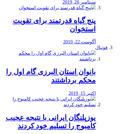
سپتامبر 26, 2019
پنج گیاه قدرتمند برای تقویت
استخوان
آگوست 22, 2019
فوتبال
بانوان استان البرزی گام اول را
محكم برداشتند
اکتبر 15, 2019
یوزپلنگان ایرانی با نتیجه عجیب
کامبوج را تسلیم خود کردند