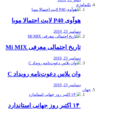
تکنولوژی
هوآوی P40 لایت احتمالا موبا
دسامبر 23, 2019
تاریخ احتمالی معرفی Mi MIX
دسامبر 23, 2019
وان پلاس دعوت‌نامه رویداد C
دسامبر 23, 2019
جهان
‏ ۱۴ اکتبر روز جهانی استاندارد