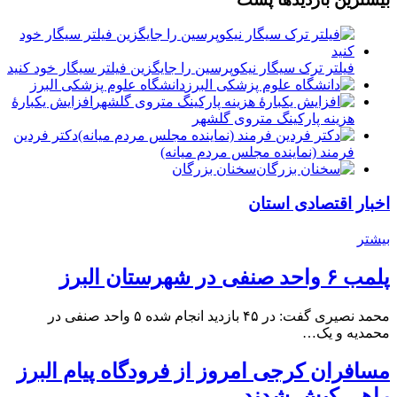
فیلتر ترک سیگار نیکوپرسین را جایگزین فیلتر سیگار خود کنید
دانشگاه علوم پزشکی البرز
افزایش یکبارۀ
هزینه پارکینگ متروی گلشهر
دكتر فردين
فرمند (نماينده مجلس مردم میانه)
سخنان بزرگان
اخبار اقتصادی استان
بیشتر
پلمب ۶ واحد صنفی در شهرستان البرز
محمد نصیری گفت: در ۴۵ بازدید انجام شده ۵ واحد صنفی در
محمدیه و یک…
مسافران کرجی امروز از فرودگاه پیام البرز
راهی کیش شدند