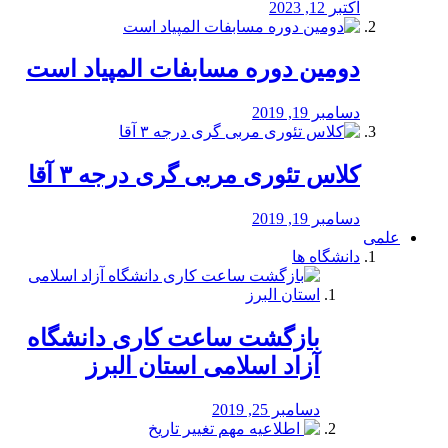
اکتبر 12, 2023
دومین دوره مسابفات المپیاد است
دسامبر 19, 2019
کلاس تئوری مربی گری درجه ۳ آقا
دسامبر 19, 2019
علمی
دانشگاه ها
بازگشت ساعت کاری دانشگاه
آزاد اسلامی استان البرز
دسامبر 25, 2019