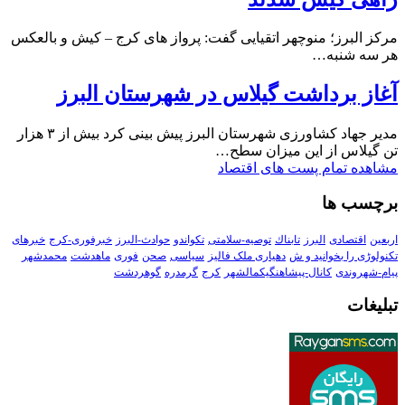
مرکز البرز؛ منوچهر اتقیایی گفت: پرواز های کرج – کیش و بالعکس
هر سه شنبه…
آغاز برداشت گیلاس در شهرستان البرز
مدیر جهاد کشاورزی شهرستان البرز پیش بینی کرد بیش از ۳ هزار
تن گیلاس از این میزان سطح…
مشاهده تمام پست های اقتصاد
برچسب ها
اربعین
اقتصادی
البرز
تابناك
توصیه-سلامتی
تکواندو
حوادث-البرز
خبرفوری-کرج
خبرهای
تکنولوڑی را بخوانید و ش
دهیاری ملک فالیز
سیاسی
صحن
فوری
ماهدشت
محمدشهر
پیام-شهروندی
کانال-پیشاهنگیکمالشهر
کرج
گرمدره
گوهردشت
تبلیغات