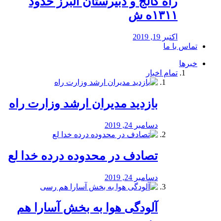
راه كالج و دبيرستان البرز حدود
۱۳۱۱ه ش
اکتبر 19, 2019
تماس با ما
خبرها
تمام اخبار
بازدید مدیران ارشد وزارت راه
دسامبر 24, 2019
تصادف در محدوده درده خدا لع
دسامبر 24, 2019
آلودگی هوا به بخش آسارا هم