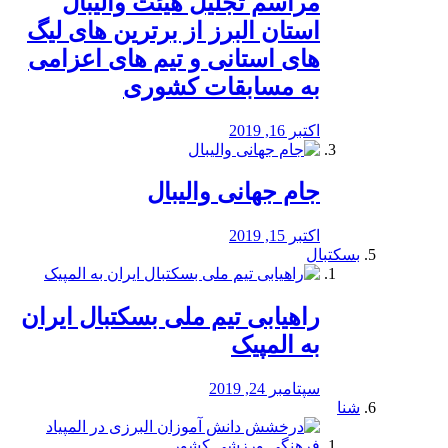
مراسم تجلیل هیئت والیبال
استان البرز از برترین های لیگ
های استانی و تیم های اعزامی
به مسابقات کشوری
اکتبر 16, 2019
جام جهانی والیبال
اکتبر 15, 2019
بسکتبال
راهیابی تیم ملی بسکتبال ایران
به المپیک
سپتامبر 24, 2019
شنا