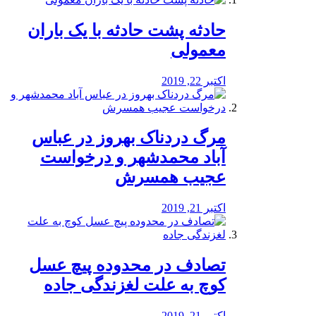
️حادثه پشت حادثه با یک باران
معمولی
اکتبر 22, 2019
مرگ دردناک بهروز در عباس
آباد محمدشهر و درخواست
عجیب همسرش
اکتبر 21, 2019
تصادف در محدوده پیچ عسل
کوچ به علت لغزندگی جاده
اکتبر 21, 2019