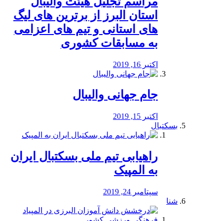
مراسم تجلیل هیئت والیبال
استان البرز از برترین های لیگ
های استانی و تیم های اعزامی
به مسابقات کشوری
اکتبر 16, 2019
جام جهانی والیبال
اکتبر 15, 2019
بسکتبال
راهیابی تیم ملی بسکتبال ایران
به المپیک
سپتامبر 24, 2019
شنا