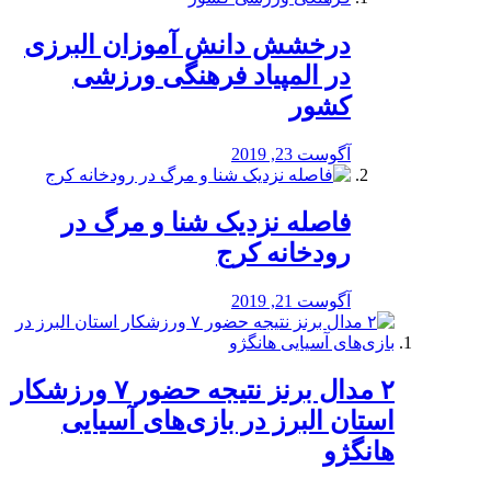
درخشش دانش آموزان البرزی
در المپیاد فرهنگی ورزشی
کشور
آگوست 23, 2019
️فاصله نزدیک شنا و مرگ در
رودخانه کرج
آگوست 21, 2019
۲ مدال برنز نتیجه حضور ۷ ورزشکار
استان البرز در بازی‌های آسیایی
هانگژو