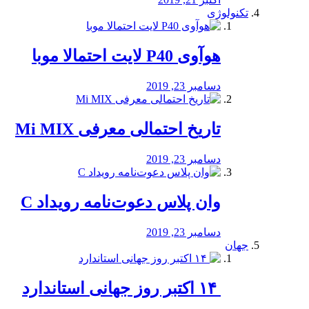
تکنولوژی
هوآوی P40 لایت احتمالا موبا
دسامبر 23, 2019
تاریخ احتمالی معرفی Mi MIX
دسامبر 23, 2019
وان پلاس دعوت‌نامه رویداد C
دسامبر 23, 2019
جهان
‏ ۱۴ اکتبر روز جهانی استاندارد