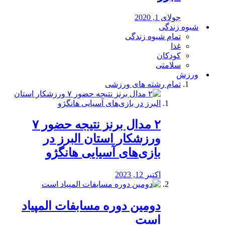
جولای 1, 2020
شیوه زندگی
تمام شیوه زندگی
غذا
کودکان
سلامتی
ورزش
تمام رشته های ورزشی
۲ مدال برنز نتیجه حضور ۷
ورزشکار استان البرز در
بازی‌های آسیایی هانگژو
اکتبر 12, 2023
دومین دوره مسابفات المپیاد
است