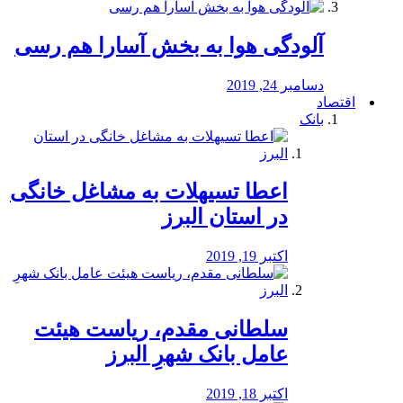
آلودگی هوا به بخش آسارا هم رسی
دسامبر 24, 2019
اقتصاد
بانک
️اعطا تسیهلات به مشاغل خانگی
در استان البرز
اکتبر 19, 2019
سلطانی مقدم، ریاست هیئت
عامل بانک شهرِ البرز
اکتبر 18, 2019