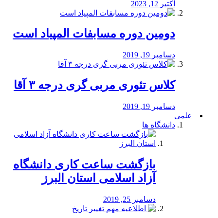
اکتبر 12, 2023
دومین دوره مسابفات المپیاد است
دسامبر 19, 2019
کلاس تئوری مربی گری درجه ۳ آقا
دسامبر 19, 2019
علمی
دانشگاه ها
بازگشت ساعت کاری دانشگاه
آزاد اسلامی استان البرز
دسامبر 25, 2019