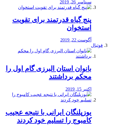
سپتامبر 26, 2019
پنج گیاه قدرتمند برای تقویت
استخوان
آگوست 22, 2019
فوتبال
بانوان استان البرزی گام اول را
محكم برداشتند
اکتبر 15, 2019
یوزپلنگان ایرانی با نتیجه عجیب
کامبوج را تسلیم خود کردند