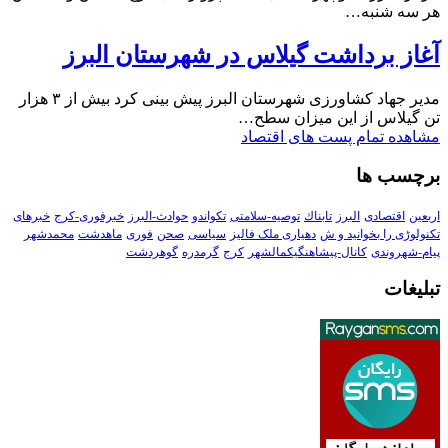
هر سه شنبه…
آغاز برداشت گیلاس در شهرستان البرز
مدیر جهاد کشاورزی شهرستان البرز پیش بینی کرد بیش از ۳ هزار
تن گیلاس از این میزان سطح…
مشاهده تمام پست های اقتصاد
برچسب ها
اربعین
اقتصادی
البرز
تابناك
توصیه-سلامتی
تکواندو
حوادث-البرز
خبرفوری-کرج
خبرهای
تکنولوڑی را بخوانید و ش
دهیاری ملک فالیز
سیاسی
صحن
فوری
ماهدشت
محمدشهر
پیام-شهروندی
کانال-پیشاهنگیکمالشهر
کرج
گرمدره
گوهردشت
تبلیغات