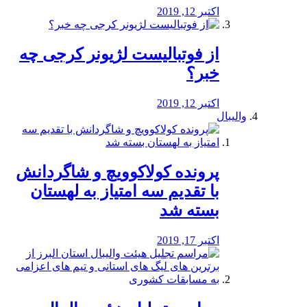
اکتبر 12, 2019
از فوتبالیست لژیونر کرجی چه
خبر؟
اکتبر 12, 2019
والیبال
پرونده کولاکوویچ و شاگردانش
با تقدیم سه امتیاز به لهستان
بسته شد
اکتبر 17, 2019