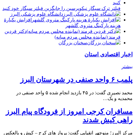
فیلتر ترک سیگار نیکوپرسین را جایگزین فیلتر سیگار خود کنید
دانشگاه علوم پزشکی البرز
افزایش یکبارۀ
هزینه پارکینگ متروی گلشهر
دكتر فردين
فرمند (نماينده مجلس مردم میانه)
سخنان بزرگان
اخبار اقتصادی استان
بیشتر
پلمب ۶ واحد صنفی در شهرستان البرز
محمد نصیری گفت: در ۴۵ بازدید انجام شده ۵ واحد صنفی در
محمدیه و یک…
مسافران کرجی امروز از فرودگاه پیام البرز
راهی کیش شدند
مرکز البرز؛ منوچهر اتقیایی گفت: پرواز های کرج – کیش و بالعکس