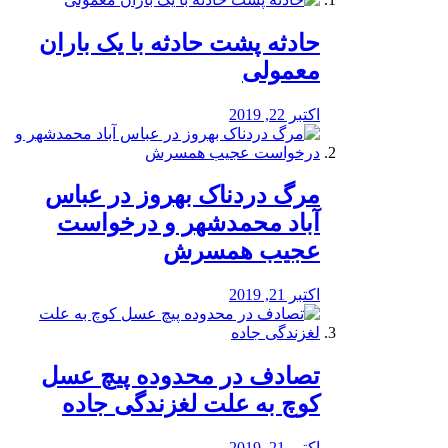
️حادثه پشت حادثه با یک باران
معمولی
اکتبر 22, 2019
مرگ دردناک بهروز در عباس
آباد محمدشهر و درخواست
عجیب همسرش
اکتبر 21, 2019
تصادف در محدوده پیچ عسل
کوچ به علت لغزندگی جاده
اکتبر 21, 2019