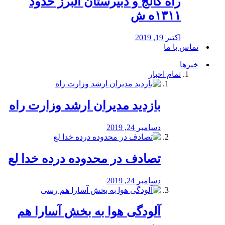
راه كالج و دبيرستان البرز حدود
۱۳۱۱ه ش
اکتبر 19, 2019
تماس با ما
خبرها
تمام اخبار
بازدید مدیران ارشد وزارت راه
دسامبر 24, 2019
تصادف در محدوده درده خدا لع
دسامبر 24, 2019
آلودگی هوا به بخش آسارا هم