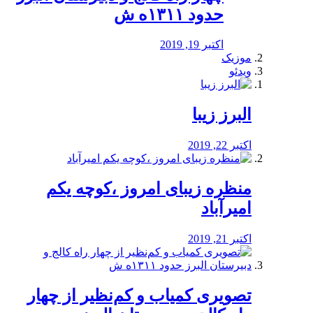
حدود ۱۳۱۱ه ش
اکتبر 19, 2019
موزیک
ویدئو
البرز زیبا
اکتبر 22, 2019
منظره‌‌ زیبای امروز ،کوچه یکم
امیرآباد
اکتبر 21, 2019
️تصویری کمیاب و کم‌نظیر از چهار