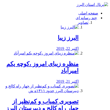
فصد
خون
صفحه اصلی
شرق
چند رسانه ای
تهران
تصاویر
خشکشویی
تصفیه
آب
البرز زیبا
طراحی
سایت
و
اکتبر 22, 2019
سئو
vip
منظره‌‌ زیبای امروز ،کوچه یکم
امیرآباد
اکتبر 21, 2019
️تصویری کمیاب و کم‌نظیر از
چهار راه كالج و دبيرستان البرز