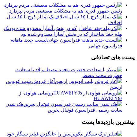
رئیس جمهور قدری هم به مشکلات معیشتی مردم بپردازد
یک نما از کرج با ۶۵ سال
اختلاف
یک
بهله جغد شاخدار که در بخش آسارا مصدوم شده بود
لیست جدید ماهانه
فدراسیون جهانی
پست های تصادفی
میلاد با سعادت
حضرت محمد مصط
️آغاز فروش بلیت اتوبوس
اربعین
رونمایی هوآوی از
HUAWEI Y9s
هک شدن
سایت رسمی فدراسیون فوتبال بحرین
بیشترین بازدیدها پست