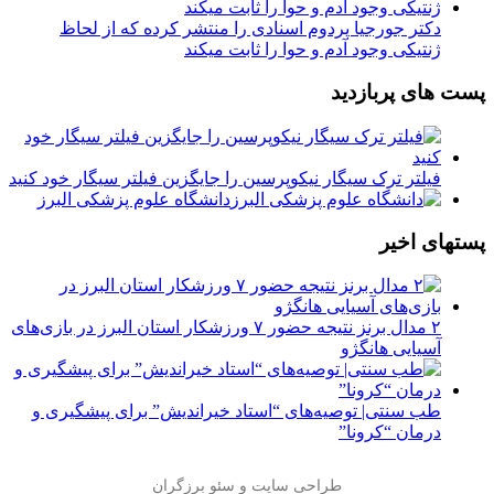
دکتر جورجیا پردوم اسنادی را منتشر کرده که از لحاظ
ژنتیکی وجود آدم و حوا را ثابت میکند
پست های پربازدید
فیلتر ترک سیگار نیکوپرسین را جایگزین فیلتر سیگار خود کنید
دانشگاه علوم پزشکی البرز
پستهای اخیر
۲ مدال برنز نتیجه حضور ۷ ورزشکار استان البرز در بازی‌های
آسیایی هانگژو
طب سنتی| توصیه‌‌های “استاد خیراندیش” برای پیشگیری و
درمان “کرونا”