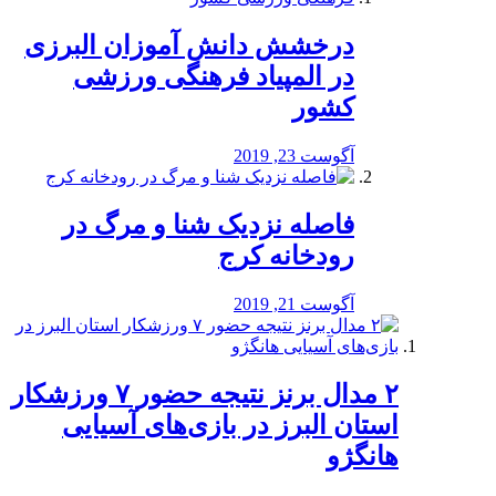
درخشش دانش آموزان البرزی
در المپیاد فرهنگی ورزشی
کشور
آگوست 23, 2019
️فاصله نزدیک شنا و مرگ در
رودخانه کرج
آگوست 21, 2019
۲ مدال برنز نتیجه حضور ۷ ورزشکار
استان البرز در بازی‌های آسیایی
هانگژو