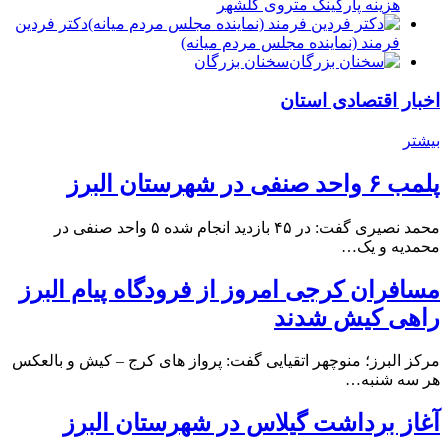
هزینه پارکینگ متروی گلشهر
دكتر فردين
فرمند (نماينده مجلس مردم میانه)
سخنان بزرگان
اخبار اقتصادی استان
بیشتر
پلمب ۶ واحد صنفی در شهرستان البرز
محمد نصیری گفت: در ۴۵ بازدید انجام شده ۵ واحد صنفی در
محمدیه و یک…
مسافران کرجی امروز از فرودگاه پیام البرز
راهی کیش شدند
مرکز البرز؛ منوچهر اتقیایی گفت: پرواز های کرج – کیش و بالعکس
هر سه شنبه…
آغاز برداشت گیلاس در شهرستان البرز