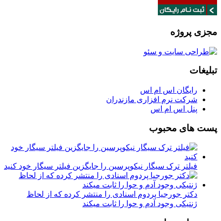
مجزی پروژه
تبلیغات
رایگان اس ام اس
شرکت نرم افزاری مازندران
پنل اس ام اس
پست های محبوب
فیلتر ترک سیگار نیکوپرسین را جایگزین فیلتر سیگار خود کنید
دکتر جورجیا پردوم اسنادی را منتشر کرده که از لحاظ
ژنتیکی وجود آدم و حوا را ثابت میکند