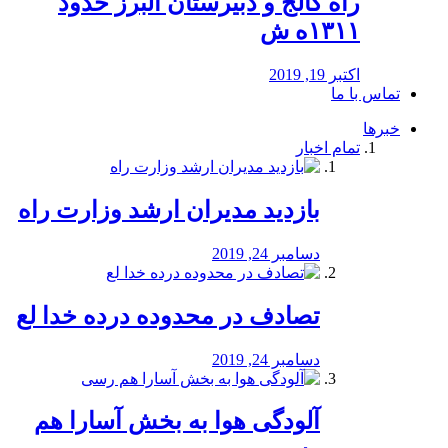
راه كالج و دبيرستان البرز حدود
۱۳۱۱ه ش
اکتبر 19, 2019
تماس با ما
خبرها
تمام اخبار
بازدید مدیران ارشد وزارت راه
دسامبر 24, 2019
تصادف در محدوده درده خدا لع
دسامبر 24, 2019
آلودگی هوا به بخش آسارا هم