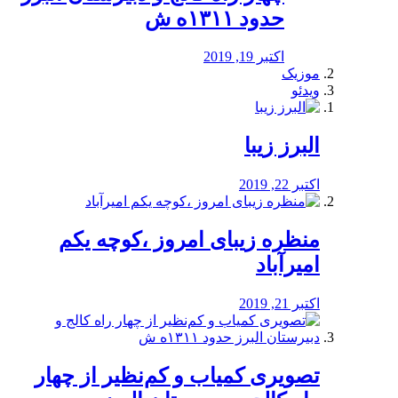
حدود ۱۳۱۱ه ش
اکتبر 19, 2019
موزیک
ویدئو
البرز زیبا
اکتبر 22, 2019
منظره‌‌ زیبای امروز ،کوچه یکم
امیرآباد
اکتبر 21, 2019
️تصویری کمیاب و کم‌نظیر از چهار