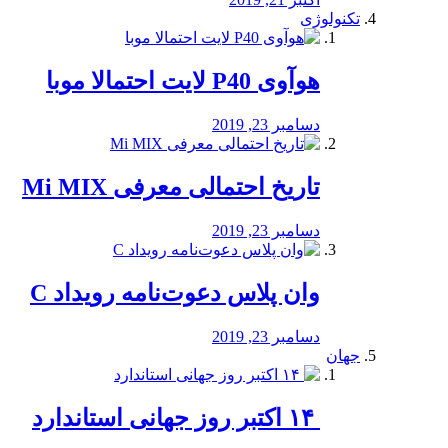
تکنولوژی
هوآوی P40 لایت احتمالا موبا
دسامبر 23, 2019
تاریخ احتمالی معرفی Mi MIX
دسامبر 23, 2019
وان پلاس دعوت‌نامه رویداد C
دسامبر 23, 2019
جهان
‏ ۱۴ اکتبر روز جهانی استاندارد