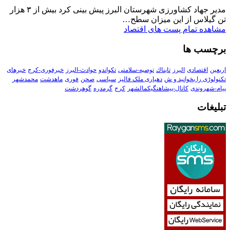
مدیر جهاد کشاورزی شهرستان البرز پیش بینی کرد بیش از ۳ هزار
تن گیلاس از این میزان سطح…
مشاهده تمام پست های اقتصاد
برچسب ها
اربعین
اقتصادی
البرز
تابناك
توصیه-سلامتی
تکواندو
حوادث-البرز
خبرفوری-کرج
خبرهای
تکنولوڑی را بخوانید و ش
دهیاری ملک فالیز
سیاسی
صحن
فوری
ماهدشت
محمدشهر
پیام-شهروندی
کانال-پیشاهنگیکمالشهر
کرج
گرمدره
گوهردشت
تبلیغات