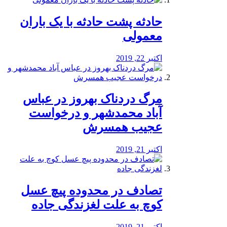
️حادثه پشت حادثه با یک باران
معمولی
اکتبر 22, 2019
مرگ دردناک بهروز در عباس
آباد محمدشهر و درخواست
عجیب همسرش
اکتبر 21, 2019
تصادف در محدوده پیچ عسل
کوچ به علت لغزندگی جاده
اکتبر 21, 2019