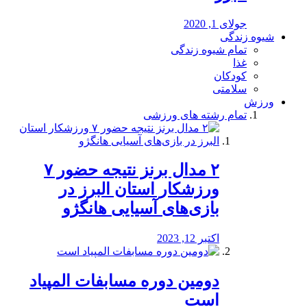
جولای 1, 2020
شیوه زندگی
تمام شیوه زندگی
غذا
کودکان
سلامتی
ورزش
تمام رشته های ورزشی
۲ مدال برنز نتیجه حضور ۷
ورزشکار استان البرز در
بازی‌های آسیایی هانگژو
اکتبر 12, 2023
دومین دوره مسابفات المپیاد
است