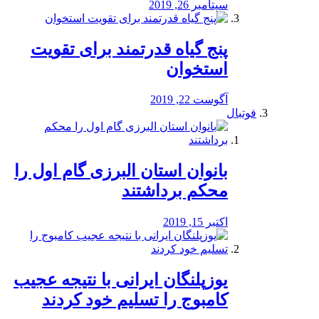
سپتامبر 26, 2019
پنج گیاه قدرتمند برای تقویت
استخوان
آگوست 22, 2019
فوتبال
بانوان استان البرزی گام اول را
محكم برداشتند
اکتبر 15, 2019
یوزپلنگان ایرانی با نتیجه عجیب
کامبوج را تسلیم خود کردند