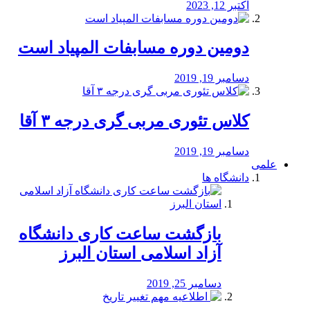
اکتبر 12, 2023
دومین دوره مسابفات المپیاد است
دسامبر 19, 2019
کلاس تئوری مربی گری درجه ۳ آقا
دسامبر 19, 2019
علمی
دانشگاه ها
بازگشت ساعت کاری دانشگاه
آزاد اسلامی استان البرز
دسامبر 25, 2019