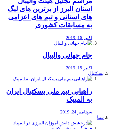
مراسم تجلیل هیئت والیبال
استان البرز از برترین های لیگ
های استانی و تیم های اعزامی
به مسابقات کشوری
اکتبر 16, 2019
جام جهانی والیبال
اکتبر 15, 2019
بسکتبال
راهیابی تیم ملی بسکتبال ایران
به المپیک
سپتامبر 24, 2019
شنا