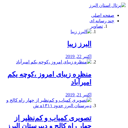
فصد
خون
صفحه اصلی
شرق
چند رسانه ای
تهران
تصاویر
خشکشویی
تصفیه
آب
البرز زیبا
طراحی
سایت
و
اکتبر 22, 2019
سئو
vip
منظره‌‌ زیبای امروز ،کوچه یکم
امیرآباد
اکتبر 21, 2019
️تصویری کمیاب و کم‌نظیر از
چهار راه كالج و دبيرستان البرز