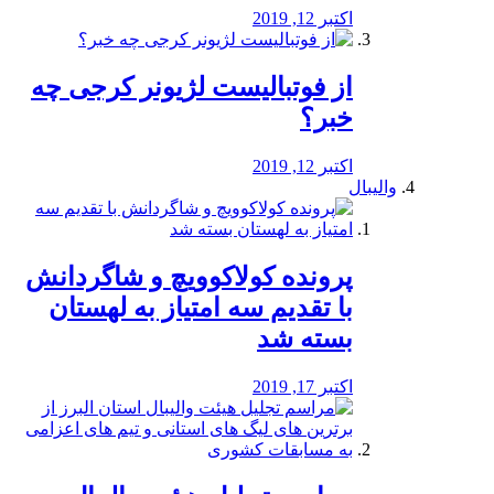
اکتبر 12, 2019
از فوتبالیست لژیونر کرجی چه
خبر؟
اکتبر 12, 2019
والیبال
پرونده کولاکوویچ و شاگردانش
با تقدیم سه امتیاز به لهستان
بسته شد
اکتبر 17, 2019