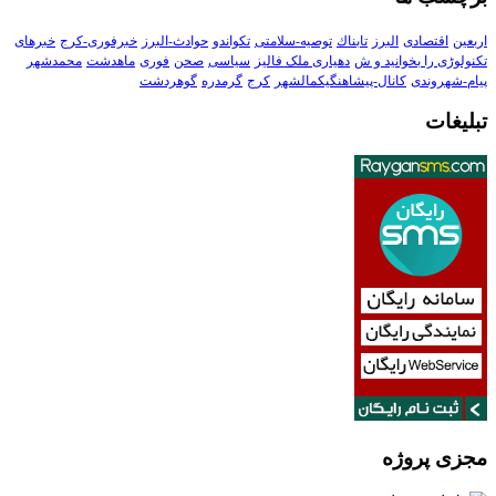
اربعین
اقتصادی
البرز
تابناك
توصیه-سلامتی
تکواندو
حوادث-البرز
خبرفوری-کرج
خبرهای
تکنولوڑی را بخوانید و ش
دهیاری ملک فالیز
سیاسی
صحن
فوری
ماهدشت
محمدشهر
پیام-شهروندی
کانال-پیشاهنگیکمالشهر
کرج
گرمدره
گوهردشت
تبلیغات
مجزی پروژه