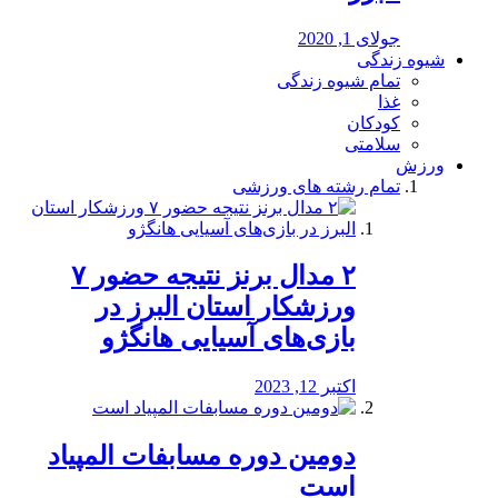
جولای 1, 2020
شیوه زندگی
تمام شیوه زندگی
غذا
کودکان
سلامتی
ورزش
تمام رشته های ورزشی
۲ مدال برنز نتیجه حضور ۷
ورزشکار استان البرز در
بازی‌های آسیایی هانگژو
اکتبر 12, 2023
دومین دوره مسابفات المپیاد
است