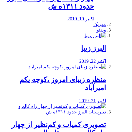
حدود ۱۳۱۱ه ش
اکتبر 19, 2019
موزیک
ویدئو
البرز زیبا
اکتبر 22, 2019
منظره‌‌ زیبای امروز ،کوچه یکم
امیرآباد
اکتبر 21, 2019
️تصویری کمیاب و کم‌نظیر از چهار