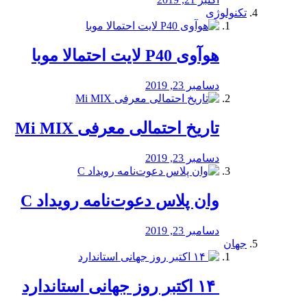
تکنولوژی
هوآوی P40 لایت احتمالا موبا
دسامبر 23, 2019
تاریخ احتمالی معرفی Mi MIX
دسامبر 23, 2019
وان پلاس دعوت‌نامه رویداد C
دسامبر 23, 2019
جهان
‏ ۱۴ اکتبر روز جهانی استاندارد