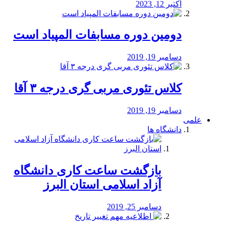
اکتبر 12, 2023
دومین دوره مسابفات المپیاد است
دسامبر 19, 2019
کلاس تئوری مربی گری درجه ۳ آقا
دسامبر 19, 2019
علمی
دانشگاه ها
بازگشت ساعت کاری دانشگاه
آزاد اسلامی استان البرز
دسامبر 25, 2019