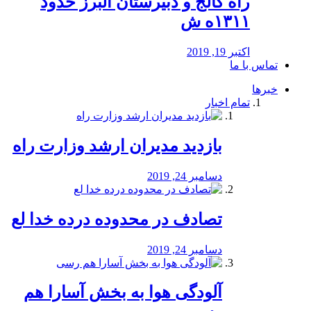
راه كالج و دبيرستان البرز حدود
۱۳۱۱ه ش
اکتبر 19, 2019
تماس با ما
خبرها
تمام اخبار
بازدید مدیران ارشد وزارت راه
دسامبر 24, 2019
تصادف در محدوده درده خدا لع
دسامبر 24, 2019
آلودگی هوا به بخش آسارا هم