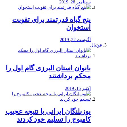
سپتامبر 26, 2019
پنج گیاه قدرتمند برای تقویت
استخوان
آگوست 22, 2019
فوتبال
بانوان استان البرزی گام اول را
محكم برداشتند
اکتبر 15, 2019
یوزپلنگان ایرانی با نتیجه عجیب
کامبوج را تسلیم خود کردند