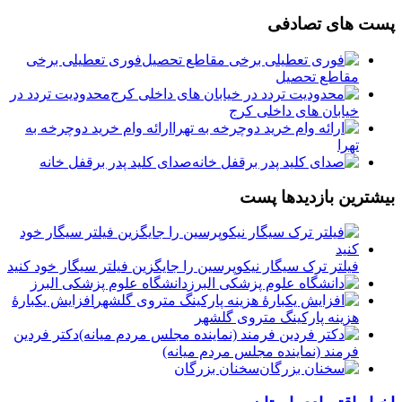
پست های تصادفی
فوری تعطیلی برخی
مقاطع تحصیل
محدودیت تردد در
خیابان های داخلی کرج
ارائه وام خرید دوچرخه به
تهرا
صدای کلید پدر برقفل خانه
بیشترین بازدیدها پست
فیلتر ترک سیگار نیکوپرسین را جایگزین فیلتر سیگار خود کنید
دانشگاه علوم پزشکی البرز
افزایش یکبارۀ
هزینه پارکینگ متروی گلشهر
دكتر فردين
فرمند (نماينده مجلس مردم میانه)
سخنان بزرگان