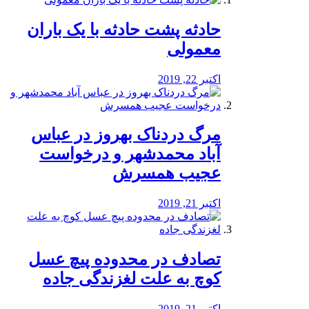
️حادثه پشت حادثه با یک باران
معمولی
اکتبر 22, 2019
مرگ دردناک بهروز در عباس
آباد محمدشهر و درخواست
عجیب همسرش
اکتبر 21, 2019
تصادف در محدوده پیچ عسل
کوچ به علت لغزندگی جاده
اکتبر 21, 2019