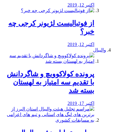
اکتبر 12, 2019
از فوتبالیست لژیونر کرجی چه
خبر؟
اکتبر 12, 2019
والیبال
پرونده کولاکوویچ و شاگردانش
با تقدیم سه امتیاز به لهستان
بسته شد
اکتبر 17, 2019