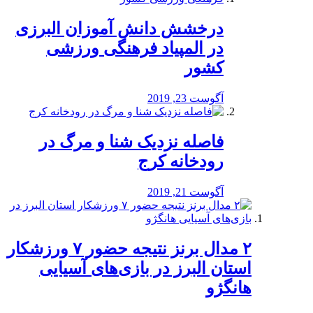
درخشش دانش آموزان البرزی
در المپیاد فرهنگی ورزشی
کشور
آگوست 23, 2019
️فاصله نزدیک شنا و مرگ در
رودخانه کرج
آگوست 21, 2019
۲ مدال برنز نتیجه حضور ۷ ورزشکار
استان البرز در بازی‌های آسیایی
هانگژو