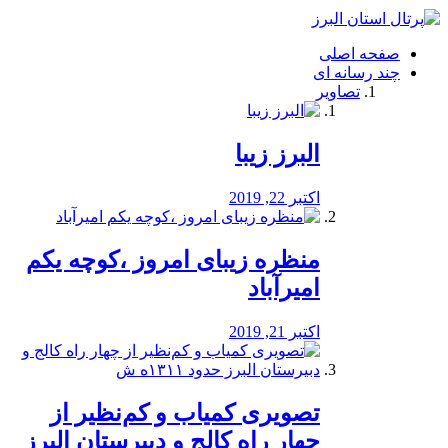
فصد
خون
صفحه اصلی
شرق
چند رسانه ای
تهران
تصاویر
خشکشویی
تصفیه
آب
البرز زیبا
طراحی
سایت
و
اکتبر 22, 2019
سئو
vip
منظره‌‌ زیبای امروز ،کوچه یکم
امیرآباد
اکتبر 21, 2019
️تصویری کمیاب و کم‌نظیر از
چهار راه كالج و دبيرستان البرز