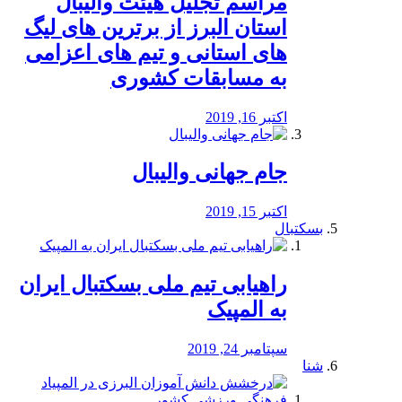
مراسم تجلیل هیئت والیبال
استان البرز از برترین های لیگ
های استانی و تیم های اعزامی
به مسابقات کشوری
اکتبر 16, 2019
جام جهانی والیبال
اکتبر 15, 2019
بسکتبال
راهیابی تیم ملی بسکتبال ایران
به المپیک
سپتامبر 24, 2019
شنا