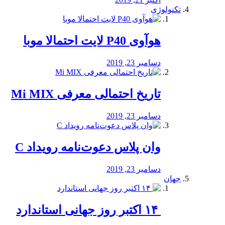
تکنولوژی
هوآوی P40 لایت احتمالا موبا
دسامبر 23, 2019
تاریخ احتمالی معرفی Mi MIX
دسامبر 23, 2019
وان پلاس دعوت‌نامه رویداد C
دسامبر 23, 2019
جهان
‏ ۱۴ اکتبر روز جهانی استاندارد