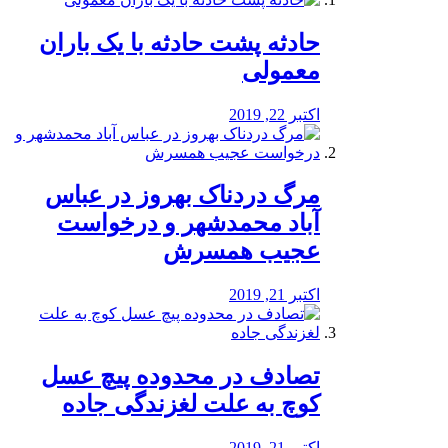
️حادثه پشت حادثه با یک باران
معمولی
اکتبر 22, 2019
مرگ دردناک بهروز در عباس
آباد محمدشهر و درخواست
عجیب همسرش
اکتبر 21, 2019
تصادف در محدوده پیچ عسل
کوچ به علت لغزندگی جاده
اکتبر 21, 2019