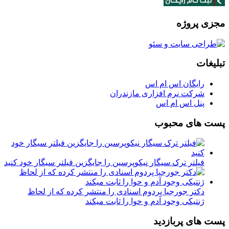
مجزی پروژه
تبلیغات
رایگان اس ام اس
شرکت نرم افزاری مازندران
پنل اس ام اس
پست های محبوب
فیلتر ترک سیگار نیکوپرسین را جایگزین فیلتر سیگار خود کنید
دکتر جورجیا پردوم اسنادی را منتشر کرده که از لحاظ
ژنتیکی وجود آدم و حوا را ثابت میکند
پست های پربازدید