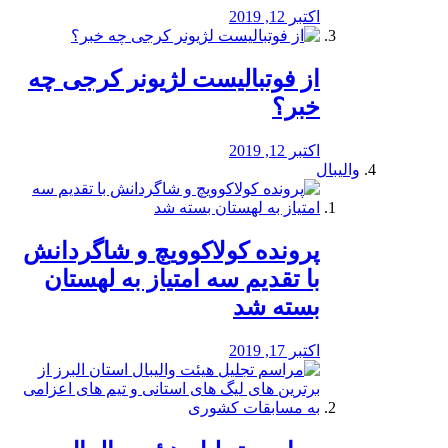
اکتبر 12, 2019
از فوتبالیست لژیونر کرجی چه
خبر؟
اکتبر 12, 2019
والیبال
پرونده کولاکوویچ و شاگردانش
با تقدیم سه امتیاز به لهستان
بسته شد
اکتبر 17, 2019