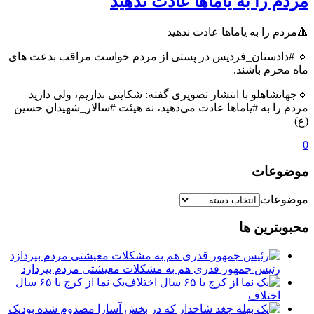
مردم را به یاماها عادت ندهید
🔺مردم را به یاماها عادت ندهید
🔹 #دادستان_فردیس در پستی از مردم خواست مراقب بدعت های
ماه محرم باشند.
🔹جهانشاهلو با انتشار تصویری گفته: شکایتی نداریم، ولی دارید
مردم را به #یاماها عادت می‌دهید، نه هیئت #سالار_شهیدان حسین
(ع)
0
موضوعات
موضوعات
محبوبترین ها
رئیس جمهور قدری هم به مشکلات معیشتی مردم بپردازد
یک نما از کرج با ۶۵ سال
اختلاف
یک