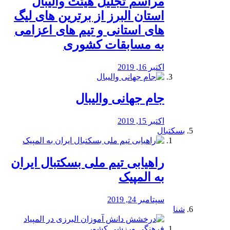
مراسم تجلیل هیئت والیبال
استان البرز از برترین های لیگ
های استانی و تیم های اعزامی
به مسابقات کشوری
اکتبر 16, 2019
جام جهانی والیبال
اکتبر 15, 2019
بسکتبال
راهیابی تیم ملی بسکتبال ایران
به المپیک
سپتامبر 24, 2019
شنا