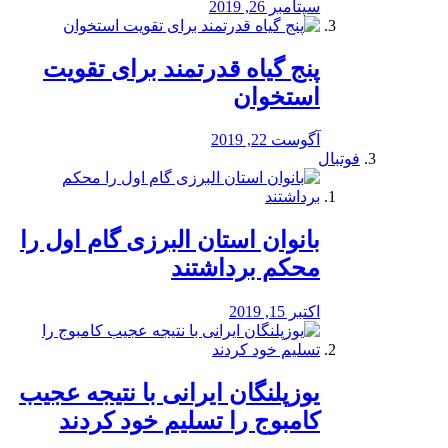
سپتامبر 26, 2019
پنج گیاه قدرتمند برای تقویت
استخوان
آگوست 22, 2019
فوتبال
بانوان استان البرزی گام اول را
محكم برداشتند
اکتبر 15, 2019
یوزپلنگان ایرانی با نتیجه عجیب
کامبوج را تسلیم خود کردند