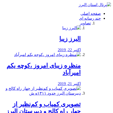
فصد
خون
صفحه اصلی
شرق
چند رسانه ای
تهران
تصاویر
خشکشویی
تصفیه
آب
البرز زیبا
طراحی
سایت
و
اکتبر 22, 2019
سئو
vip
منظره‌‌ زیبای امروز ،کوچه یکم
امیرآباد
اکتبر 21, 2019
️تصویری کمیاب و کم‌نظیر از
چهار راه كالج و دبيرستان البرز