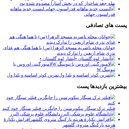
بهله جغد شاخدار که در بخش آسارا مصدوم شده بود
لیست جدید ماهانه
فدراسیون جهانی
پست های تصادفی
جوانان محله ناصریه مسجد الزهرا (س) با هما هنگی هم غذای
نذری شام اربعین را تدارک دیدند
آبشار لوه گلستان •
لامبورگینی اوروس با
تیونینگ W
تمرین کوثر اساسه و یلدا ول
بیشترین بازدیدها پست
فیلتر ترک سیگار نیکوپرسین را جایگزین فیلتر سیگار خود کنید
دانشگاه علوم پزشکی البرز
افزایش یکبارۀ
هزینه پارکینگ متروی گلشهر