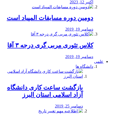
اکتبر 12, 2023
دومین دوره مسابفات المپیاد است
دسامبر 19, 2019
کلاس تئوری مربی گری درجه ۳ آقا
دسامبر 19, 2019
علمی
دانشگاه ها
بازگشت ساعت کاری دانشگاه
آزاد اسلامی استان البرز
دسامبر 25, 2019