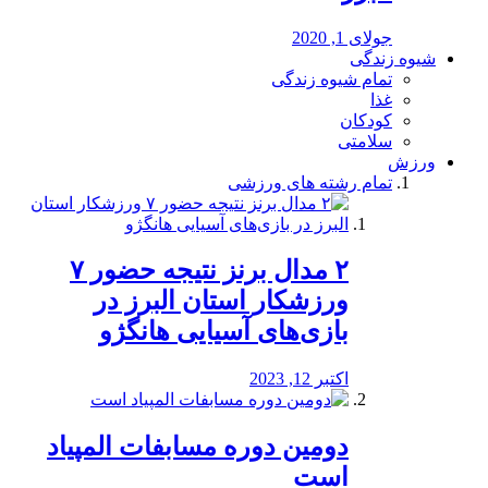
جولای 1, 2020
شیوه زندگی
تمام شیوه زندگی
غذا
کودکان
سلامتی
ورزش
تمام رشته های ورزشی
۲ مدال برنز نتیجه حضور ۷
ورزشکار استان البرز در
بازی‌های آسیایی هانگژو
اکتبر 12, 2023
دومین دوره مسابفات المپیاد
است