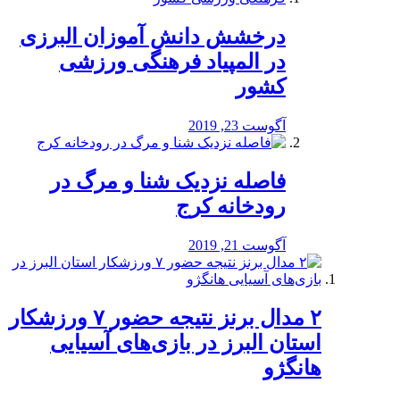
درخشش دانش آموزان البرزی
در المپیاد فرهنگی ورزشی
کشور
آگوست 23, 2019
️فاصله نزدیک شنا و مرگ در
رودخانه کرج
آگوست 21, 2019
۲ مدال برنز نتیجه حضور ۷ ورزشکار
استان البرز در بازی‌های آسیایی
هانگژو