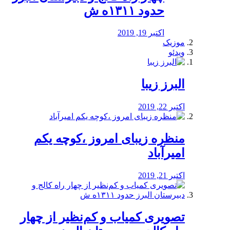
حدود ۱۳۱۱ه ش
اکتبر 19, 2019
موزیک
ویدئو
البرز زیبا
اکتبر 22, 2019
منظره‌‌ زیبای امروز ،کوچه یکم
امیرآباد
اکتبر 21, 2019
️تصویری کمیاب و کم‌نظیر از چهار