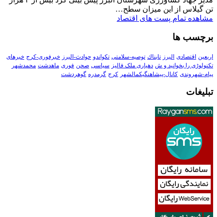
تن گیلاس از این میزان سطح…
مشاهده تمام پست های اقتصاد
برچسب ها
اربعین
اقتصادی
البرز
تابناك
توصیه-سلامتی
تکواندو
حوادث-البرز
خبرفوری-کرج
خبرهای
تکنولوڑی را بخوانید و ش
دهیاری ملک فالیز
سیاسی
صحن
فوری
ماهدشت
محمدشهر
پیام-شهروندی
کانال-پیشاهنگیکمالشهر
کرج
گرمدره
گوهردشت
تبلیغات