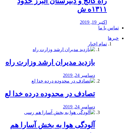
راه كالج و دبيرستان البرز حدود
۱۳۱۱ه ش
اکتبر 19, 2019
تماس با ما
خبرها
تمام اخبار
بازدید مدیران ارشد وزارت راه
دسامبر 24, 2019
تصادف در محدوده درده خدا لع
دسامبر 24, 2019
آلودگی هوا به بخش آسارا هم