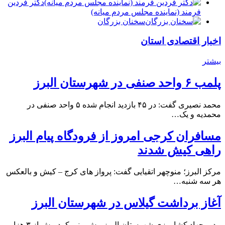
دكتر فردين
فرمند (نماينده مجلس مردم میانه)
سخنان بزرگان
اخبار اقتصادی استان
بیشتر
پلمب ۶ واحد صنفی در شهرستان البرز
محمد نصیری گفت: در ۴۵ بازدید انجام شده ۵ واحد صنفی در
محمدیه و یک…
مسافران کرجی امروز از فرودگاه پیام البرز
راهی کیش شدند
مرکز البرز؛ منوچهر اتقیایی گفت: پرواز های کرج – کیش و بالعکس
هر سه شنبه…
آغاز برداشت گیلاس در شهرستان البرز
مدیر جهاد کشاورزی شهرستان البرز پیش بینی کرد بیش از ۳ هزار