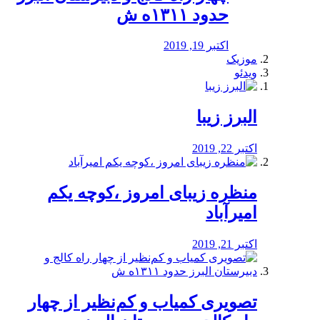
حدود ۱۳۱۱ه ش
اکتبر 19, 2019
موزیک
ویدئو
البرز زیبا
اکتبر 22, 2019
منظره‌‌ زیبای امروز ،کوچه یکم
امیرآباد
اکتبر 21, 2019
️تصویری کمیاب و کم‌نظیر از چهار