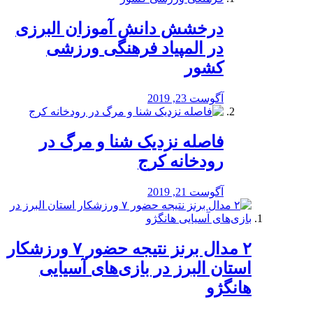
درخشش دانش آموزان البرزی
در المپیاد فرهنگی ورزشی
کشور
آگوست 23, 2019
️فاصله نزدیک شنا و مرگ در
رودخانه کرج
آگوست 21, 2019
۲ مدال برنز نتیجه حضور ۷ ورزشکار
استان البرز در بازی‌های آسیایی
هانگژو