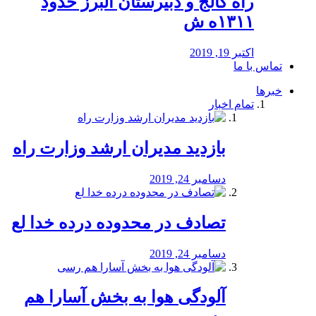
راه كالج و دبيرستان البرز حدود
۱۳۱۱ه ش
اکتبر 19, 2019
تماس با ما
خبرها
تمام اخبار
بازدید مدیران ارشد وزارت راه
دسامبر 24, 2019
تصادف در محدوده درده خدا لع
دسامبر 24, 2019
آلودگی هوا به بخش آسارا هم