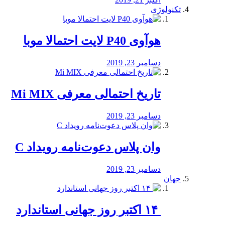
تکنولوژی
هوآوی P40 لایت احتمالا موبا
دسامبر 23, 2019
تاریخ احتمالی معرفی Mi MIX
دسامبر 23, 2019
وان پلاس دعوت‌نامه رویداد C
دسامبر 23, 2019
جهان
‏ ۱۴ اکتبر روز جهانی استاندارد