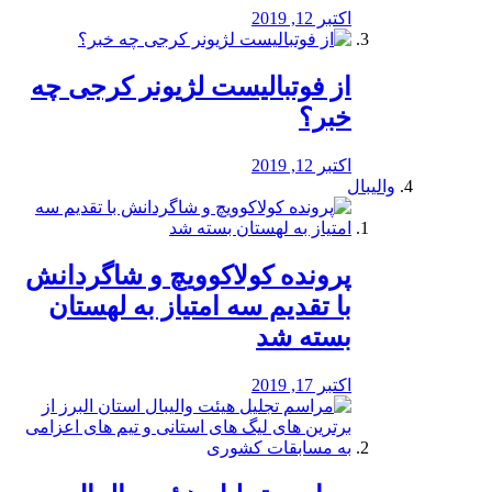
اکتبر 12, 2019
از فوتبالیست لژیونر کرجی چه
خبر؟
اکتبر 12, 2019
والیبال
پرونده کولاکوویچ و شاگردانش
با تقدیم سه امتیاز به لهستان
بسته شد
اکتبر 17, 2019