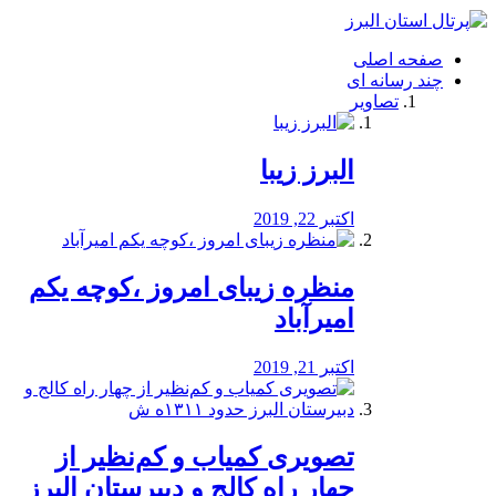
فصد
خون
صفحه اصلی
شرق
چند رسانه ای
تهران
تصاویر
خشکشویی
تصفیه
آب
البرز زیبا
طراحی
سایت
و
اکتبر 22, 2019
سئو
vip
منظره‌‌ زیبای امروز ،کوچه یکم
امیرآباد
اکتبر 21, 2019
️تصویری کمیاب و کم‌نظیر از
چهار راه كالج و دبيرستان البرز