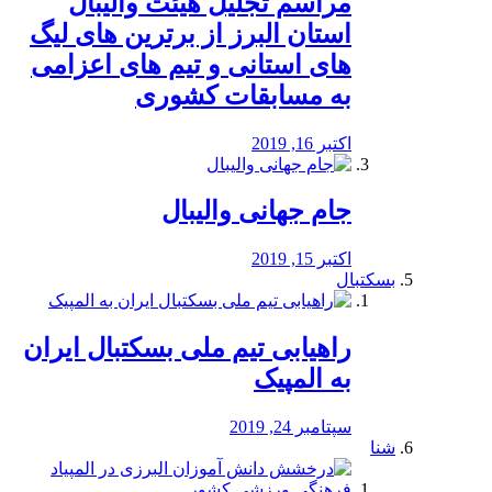
مراسم تجلیل هیئت والیبال
استان البرز از برترین های لیگ
های استانی و تیم های اعزامی
به مسابقات کشوری
اکتبر 16, 2019
جام جهانی والیبال
اکتبر 15, 2019
بسکتبال
راهیابی تیم ملی بسکتبال ایران
به المپیک
سپتامبر 24, 2019
شنا