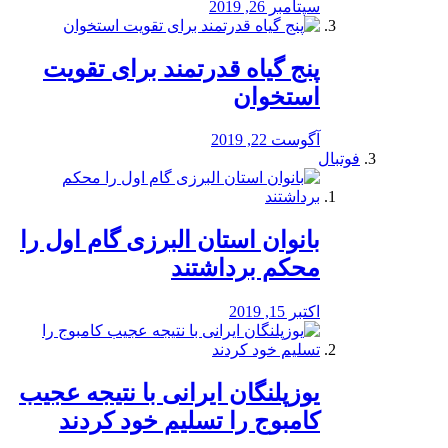
سپتامبر 26, 2019
پنج گیاه قدرتمند برای تقویت
استخوان
آگوست 22, 2019
فوتبال
بانوان استان البرزی گام اول را
محكم برداشتند
اکتبر 15, 2019
یوزپلنگان ایرانی با نتیجه عجیب
کامبوج را تسلیم خود کردند