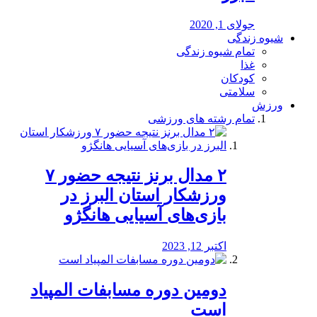
جولای 1, 2020
شیوه زندگی
تمام شیوه زندگی
غذا
کودکان
سلامتی
ورزش
تمام رشته های ورزشی
۲ مدال برنز نتیجه حضور ۷
ورزشکار استان البرز در
بازی‌های آسیایی هانگژو
اکتبر 12, 2023
دومین دوره مسابفات المپیاد
است