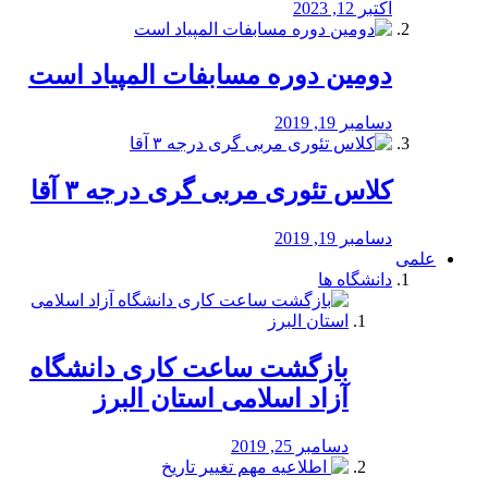
اکتبر 12, 2023
دومین دوره مسابفات المپیاد است
دسامبر 19, 2019
کلاس تئوری مربی گری درجه ۳ آقا
دسامبر 19, 2019
علمی
دانشگاه ها
بازگشت ساعت کاری دانشگاه
آزاد اسلامی استان البرز
دسامبر 25, 2019