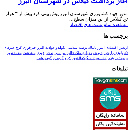
آغاز برداشت گیلاس در شهرستان البرز
مدیر جهاد کشاورزی شهرستان البرز پیش بینی کرد بیش از ۳ هزار
تن گیلاس از این میزان سطح…
مشاهده تمام پست های اقتصاد
برچسب ها
اربعین
اقتصادی
البرز
تابناك
توصیه-سلامتی
تکواندو
حوادث-البرز
خبرفوری-کرج
خبرهای
تکنولوڑی را بخوانید و ش
دهیاری ملک فالیز
سیاسی
صحن
فوری
ماهدشت
محمدشهر
پیام-شهروندی
کانال-پیشاهنگیکمالشهر
کرج
گرمدره
گوهردشت
تبلیغات