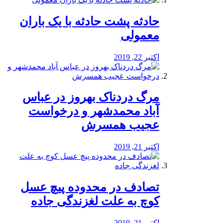
️حادثه پشت حادثه با یک باران
معمولی
اکتبر 22, 2019
مرگ دردناک بهروز در عباس
آباد محمدشهر و درخواست
عجیب همسرش
اکتبر 21, 2019
تصادف در محدوده پیچ عسل
کوچ به علت لغزندگی جاده
اکتبر 21, 2019