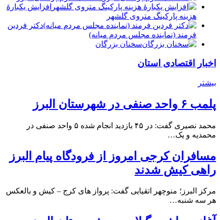
افزایش یکبارۀ
هزینه پارکینگ متروی گلشهر
دكتر فردين
فرمند (نماينده مجلس مردم میانه)
سخنان بزرگان
اخبار اقتصادی استان
بیشتر
پلمب ۶ واحد صنفی در شهرستان البرز
محمد نصیری گفت: در ۴۵ بازدید انجام شده ۵ واحد صنفی در
محمدیه و یک…
مسافران کرجی امروز از فرودگاه پیام البرز
راهی کیش شدند
مرکز البرز؛ منوچهر اتقیایی گفت: پرواز های کرج – کیش و بالعکس
هر سه شنبه…