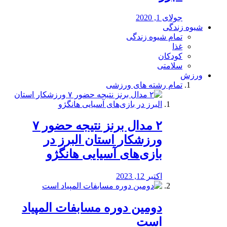
جولای 1, 2020
شیوه زندگی
تمام شیوه زندگی
غذا
کودکان
سلامتی
ورزش
تمام رشته های ورزشی
۲ مدال برنز نتیجه حضور ۷
ورزشکار استان البرز در
بازی‌های آسیایی هانگژو
اکتبر 12, 2023
دومین دوره مسابفات المپیاد
است