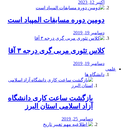
اکتبر 12, 2023
دومین دوره مسابفات المپیاد است
دسامبر 19, 2019
کلاس تئوری مربی گری درجه ۳ آقا
دسامبر 19, 2019
علمی
دانشگاه ها
بازگشت ساعت کاری دانشگاه
آزاد اسلامی استان البرز
دسامبر 25, 2019