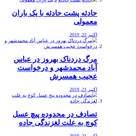
️حادثه پشت حادثه با یک باران
معمولی
اکتبر 22, 2019
مرگ دردناک بهروز در عباس
آباد محمدشهر و درخواست
عجیب همسرش
اکتبر 21, 2019
تصادف در محدوده پیچ عسل
کوچ به علت لغزندگی جاده
اکتبر 21, 2019