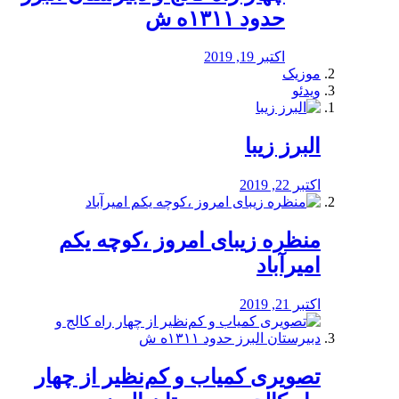
حدود ۱۳۱۱ه ش
اکتبر 19, 2019
موزیک
ویدئو
البرز زیبا
اکتبر 22, 2019
منظره‌‌ زیبای امروز ،کوچه یکم
امیرآباد
اکتبر 21, 2019
️تصویری کمیاب و کم‌نظیر از چهار