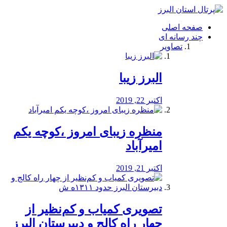
فصد
خون
صفحه اصلی
شرق
چند رسانه ای
تهران
تصاویر
خشکشویی
تصفیه
آب
البرز زیبا
طراحی
سایت
و
اکتبر 22, 2019
سئو
vip
منظره‌‌ زیبای امروز ،کوچه یکم
امیرآباد
اکتبر 21, 2019
️تصویری کمیاب و کم‌نظیر از
چهار راه كالج و دبيرستان البرز