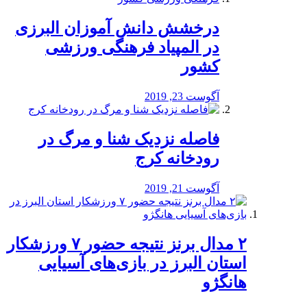
درخشش دانش آموزان البرزی
در المپیاد فرهنگی ورزشی
کشور
آگوست 23, 2019
️فاصله نزدیک شنا و مرگ در
رودخانه کرج
آگوست 21, 2019
۲ مدال برنز نتیجه حضور ۷ ورزشکار
استان البرز در بازی‌های آسیایی
هانگژو