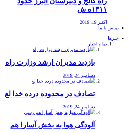
راه كالج و دبيرستان البرز حدود
۱۳۱۱ه ش
اکتبر 19, 2019
تماس با ما
خبرها
تمام اخبار
بازدید مدیران ارشد وزارت راه
دسامبر 24, 2019
تصادف در محدوده درده خدا لع
دسامبر 24, 2019
آلودگی هوا به بخش آسارا هم