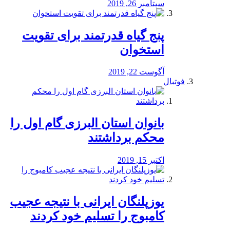
سپتامبر 26, 2019
پنج گیاه قدرتمند برای تقویت
استخوان
آگوست 22, 2019
فوتبال
بانوان استان البرزی گام اول را
محكم برداشتند
اکتبر 15, 2019
یوزپلنگان ایرانی با نتیجه عجیب
کامبوج را تسلیم خود کردند