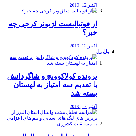
اکتبر 12, 2019
از فوتبالیست لژیونر کرجی چه
خبر؟
اکتبر 12, 2019
والیبال
پرونده کولاکوویچ و شاگردانش
با تقدیم سه امتیاز به لهستان
بسته شد
اکتبر 17, 2019