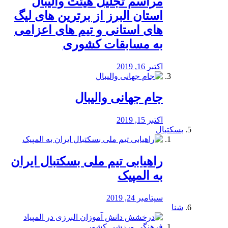
مراسم تجلیل هیئت والیبال
استان البرز از برترین های لیگ
های استانی و تیم های اعزامی
به مسابقات کشوری
اکتبر 16, 2019
جام جهانی والیبال
اکتبر 15, 2019
بسکتبال
راهیابی تیم ملی بسکتبال ایران
به المپیک
سپتامبر 24, 2019
شنا