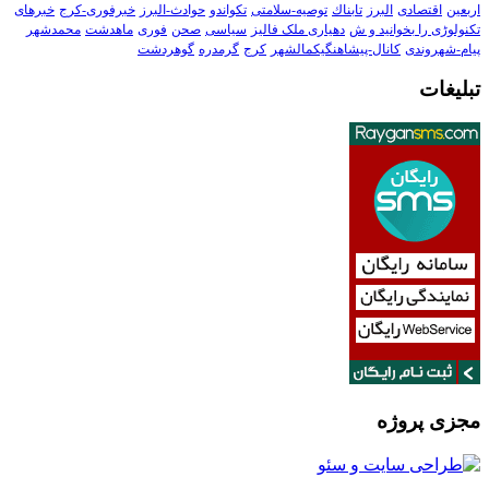
اربعین
اقتصادی
البرز
تابناك
توصیه-سلامتی
تکواندو
حوادث-البرز
خبرفوری-کرج
خبرهای
تکنولوڑی را بخوانید و ش
دهیاری ملک فالیز
سیاسی
صحن
فوری
ماهدشت
محمدشهر
پیام-شهروندی
کانال-پیشاهنگیکمالشهر
کرج
گرمدره
گوهردشت
تبلیغات
مجزی پروژه