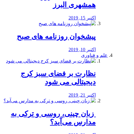
همشهری البرز
اکتبر 15, 2019
پیشخوان روزنامه های صبح
اکتبر 10, 2019
علم و فناوری
نظارت بر فضای سبز کرج
دیجیتالی می شود
اکتبر 21, 2019
️ زبان چینی، روسی و ترکی به
مدارس می‌آید؟