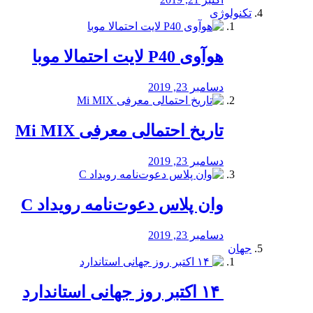
تکنولوژی
هوآوی P40 لایت احتمالا موبا
دسامبر 23, 2019
تاریخ احتمالی معرفی Mi MIX
دسامبر 23, 2019
وان پلاس دعوت‌نامه رویداد C
دسامبر 23, 2019
جهان
‏ ۱۴ اکتبر روز جهانی استاندارد