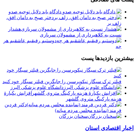
️ دادگاه باید دلایل توجیه صدو
دختر صبح به دامان افق،
زلف بر
هشدار
نسبت به کلاهبرداری از مشمولان سربازی
دوستيم رفيقيم عاشقيم هر
چه
بیشترین بازدیدها پست
فیلتر ترک سیگار نیکوپرسین را جایگزین فیلتر سیگار خود کنید
دانشگاه علوم پزشکی البرز
افزایش یکبارۀ
هزینه پارکینگ متروی گلشهر
دكتر فردين
فرمند (نماينده مجلس مردم میانه)
سخنان بزرگان
اخبار اقتصادی استان