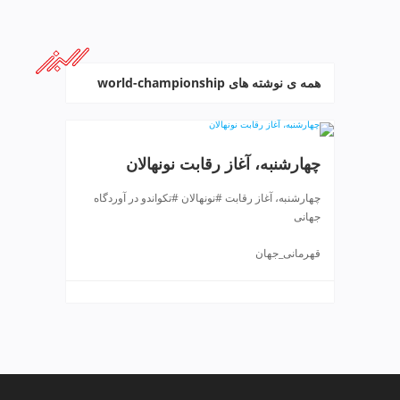
ف
ص
د
خ
همه ی نوشته های world-championship
و
ن
ش
ر
چهارشنبه، آغاز رقابت نونهالان
ق
ت
چهارشنبه، آغاز رقابت #نونهالان #تکواندو در آوردگاه
ه
جهانی
ر
ا
قهرمانی_جهان
ن
خ
ش
ک
ش
و
ی