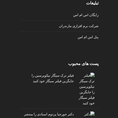
ی
تبلیغات
ت
ص
رایگان اس ام اس
ف
ی
شرکت نرم افزاری مازندران
ه
آ
پنل اس ام اس
ب
ط
ر
ا
پست های محبوب
ح
ی
فیلتر ترک سیگار نیکوپرسین را
س
جایگزین فیلتر سیگار خود کنید
ا
ی
ت
و
س
ئ
دکتر جورجیا پردوم اسنادی را منتشر
و