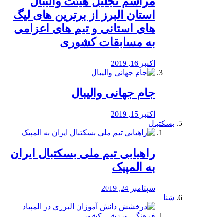
مراسم تجلیل هیئت والیبال
استان البرز از برترین های لیگ
های استانی و تیم های اعزامی
به مسابقات کشوری
اکتبر 16, 2019
جام جهانی والیبال
اکتبر 15, 2019
بسکتبال
راهیابی تیم ملی بسکتبال ایران
به المپیک
سپتامبر 24, 2019
شنا