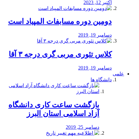
اکتبر 12, 2023
دومین دوره مسابفات المپیاد است
دسامبر 19, 2019
کلاس تئوری مربی گری درجه ۳ آقا
دسامبر 19, 2019
علمی
دانشگاه ها
بازگشت ساعت کاری دانشگاه
آزاد اسلامی استان البرز
دسامبر 25, 2019