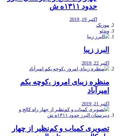
حدود ۱۳۱۱ه ش
اکتبر 19, 2019
موزیک
ویدئو
البرز زیبا
اکتبر 22, 2019
منظره‌‌ زیبای امروز ،کوچه یکم
امیرآباد
اکتبر 21, 2019
️تصویری کمیاب و کم‌نظیر از چهار