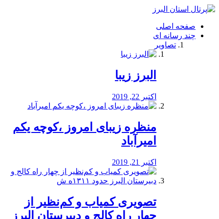
فصد
خون
صفحه اصلی
شرق
چند رسانه ای
تهران
تصاویر
خشکشویی
تصفیه
آب
البرز زیبا
طراحی
سایت
و
اکتبر 22, 2019
سئو
vip
منظره‌‌ زیبای امروز ،کوچه یکم
امیرآباد
اکتبر 21, 2019
️تصویری کمیاب و کم‌نظیر از
چهار راه كالج و دبيرستان البرز