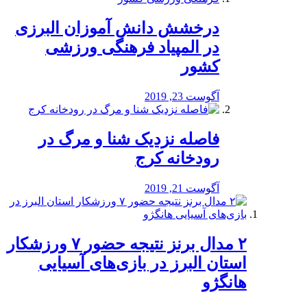
درخشش دانش آموزان البرزی
در المپیاد فرهنگی ورزشی
کشور
آگوست 23, 2019
️فاصله نزدیک شنا و مرگ در
رودخانه کرج
آگوست 21, 2019
۲ مدال برنز نتیجه حضور ۷ ورزشکار
استان البرز در بازی‌های آسیایی
هانگژو