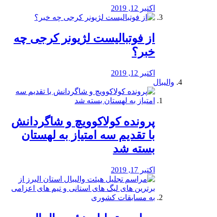
اکتبر 12, 2019
از فوتبالیست لژیونر کرجی چه
خبر؟
اکتبر 12, 2019
والیبال
پرونده کولاکوویچ و شاگردانش
با تقدیم سه امتیاز به لهستان
بسته شد
اکتبر 17, 2019