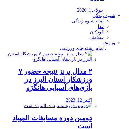
جولای 1, 2020
شیوه زندگی
تمام شیوه زندگی
غذا
کودکان
سلامتی
ورزش
تمام رشته های ورزشی
۲ مدال برنز نتیجه حضور ۷
ورزشکار استان البرز در
بازی‌های آسیایی هانگژو
اکتبر 12, 2023
دومین دوره مسابفات المپیاد
است