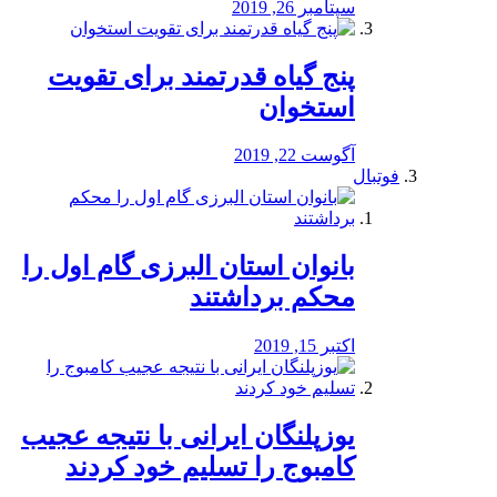
سپتامبر 26, 2019
پنج گیاه قدرتمند برای تقویت
استخوان
آگوست 22, 2019
فوتبال
بانوان استان البرزی گام اول را
محكم برداشتند
اکتبر 15, 2019
یوزپلنگان ایرانی با نتیجه عجیب
کامبوج را تسلیم خود کردند