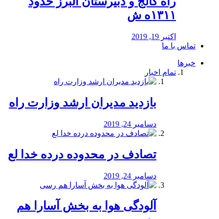
راه كالج و دبيرستان البرز حدود
۱۳۱۱ه ش
اکتبر 19, 2019
تماس با ما
خبرها
تمام اخبار
بازدید مدیران ارشد وزارت راه
دسامبر 24, 2019
تصادف در محدوده درده خدا لع
دسامبر 24, 2019
آلودگی هوا به بخش آسارا هم