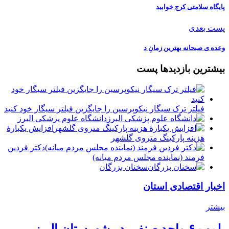
پایگاه سلامتی کرج خوابید
پست بعدی
وعده ی صبحانه بهترین زمانِ د
بیشترین بازدیدها پست
فیلتر ترک سیگار نیکوپرسین را جایگزین فیلتر سیگار خود کنید
دانشگاه علوم پزشکی البرز
افزایش یکبارۀ
هزینه پارکینگ متروی گلشهر
دكتر فردين
فرمند (نماينده مجلس مردم میانه)
سخنان بزرگان
اخبار اقتصادی استان
بیشتر