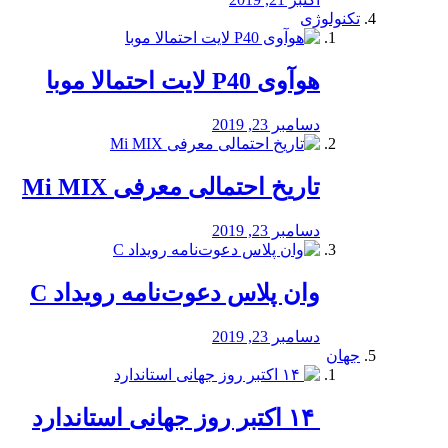
تکنولوژی
هوآوی P40 لایت احتمالا موبا
دسامبر 23, 2019
تاریخ احتمالی معرفی Mi MIX
دسامبر 23, 2019
وان پلاس دعوت‌نامه رویداد C
دسامبر 23, 2019
جهان
‏ ۱۴ اکتبر روز جهانی استاندارد