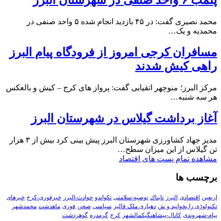
پلمب ۶ واحد صنفی در شهرستان البرز
محمد نصیری گفت: در ۴۵ بازدید انجام شده ۵ واحد صنفی در
محمدیه و یک…
مسافران کرجی امروز از فرودگاه پیام البرز
راهی کیش شدند
مرکز البرز؛ منوچهر اتقیایی گفت: پرواز های کرج – کیش و بالعکس
هر سه شنبه…
آغاز برداشت گیلاس در شهرستان البرز
مدیر جهاد کشاورزی شهرستان البرز پیش بینی کرد بیش از ۳ هزار
تن گیلاس از این میزان سطح…
مشاهده تمام پست های اقتصاد
برچسب ها
اربعین
اقتصادی
البرز
تابناك
توصیه-سلامتی
تکواندو
حوادث-البرز
خبرفوری-کرج
خبرهای
تکنولوڑی را بخوانید و ش
دهیاری ملک فالیز
سیاسی
صحن
فوری
ماهدشت
محمدشهر
پیام-شهروندی
کانال-پیشاهنگیکمالشهر
کرج
گرمدره
گوهردشت