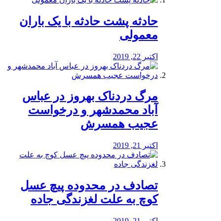
️حادثه پشت حادثه با یک باران
معمولی
اکتبر 22, 2019
مرگ دردناک بهروز در عباس
آباد محمدشهر و درخواست
عجیب همسرش
اکتبر 21, 2019
تصادف در محدوده پیچ عسل
کوچ به علت لغزندگی جاده
اکتبر 21, 2019