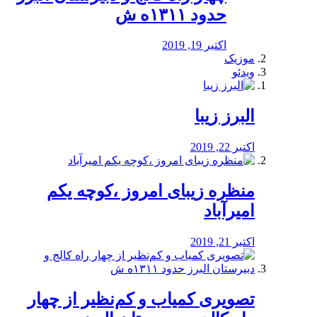
حدود ۱۳۱۱ه ش
اکتبر 19, 2019
موزیک
ویدئو
البرز زیبا
اکتبر 22, 2019
منظره‌‌ زیبای امروز ،کوچه یکم
امیرآباد
اکتبر 21, 2019
️تصویری کمیاب و کم‌نظیر از چهار