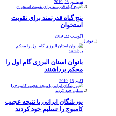
سپتامبر 26, 2019
پنج گیاه قدرتمند برای تقویت
استخوان
آگوست 22, 2019
فوتبال
بانوان استان البرزی گام اول را
محكم برداشتند
اکتبر 15, 2019
یوزپلنگان ایرانی با نتیجه عجیب
کامبوج را تسلیم خود کردند