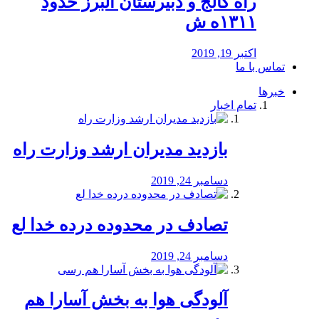
راه كالج و دبيرستان البرز حدود
۱۳۱۱ه ش
اکتبر 19, 2019
تماس با ما
خبرها
تمام اخبار
بازدید مدیران ارشد وزارت راه
دسامبر 24, 2019
تصادف در محدوده درده خدا لع
دسامبر 24, 2019
آلودگی هوا به بخش آسارا هم