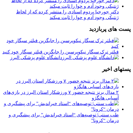
دکتر جورجیا پردوم اسنادی را منتشر کرده که از لحاظ
ژنتیکی وجود آدم و حوا را ثابت میکند
پست های پربازدید
فیلتر ترک سیگار نیکوپرسین را جایگزین فیلتر سیگار خود کنید
دانشگاه علوم پزشکی البرز
پستهای اخیر
۲ مدال برنز نتیجه حضور ۷ ورزشکار استان البرز در بازی‌های
آسیایی هانگژو
طب سنتی| توصیه‌‌های “استاد خیراندیش” برای پیشگیری و
درمان “کرونا”