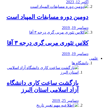
اکتبر 12, 2023
دومین دوره مسابفات المپیاد است
دسامبر 19, 2019
کلاس تئوری مربی گری درجه ۳ آقا
دسامبر 19, 2019
علمی
دانشگاه ها
بازگشت ساعت کاری دانشگاه
آزاد اسلامی استان البرز
دسامبر 25, 2019