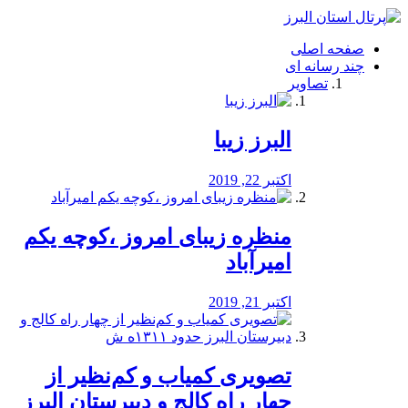
فصد
خون
صفحه اصلی
شرق
چند رسانه ای
تهران
تصاویر
خشکشویی
تصفیه
آب
البرز زیبا
طراحی
سایت
و
اکتبر 22, 2019
سئو
vip
منظره‌‌ زیبای امروز ،کوچه یکم
امیرآباد
اکتبر 21, 2019
️تصویری کمیاب و کم‌نظیر از
چهار راه كالج و دبيرستان البرز