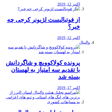
اکتبر 12, 2019
از فوتبالیست لژیونر کرجی چه
خبر؟
اکتبر 12, 2019
والیبال
پرونده کولاکوویچ و شاگردانش
با تقدیم سه امتیاز به لهستان
بسته شد
اکتبر 17, 2019