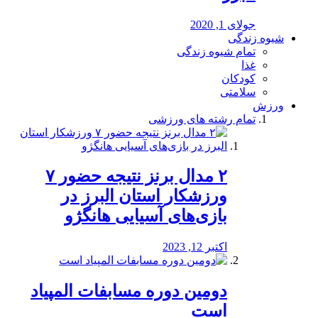
جولای 1, 2020
شیوه زندگی
تمام شیوه زندگی
غذا
کودکان
سلامتی
ورزش
تمام رشته های ورزشی
۲ مدال برنز نتیجه حضور ۷
ورزشکار استان البرز در
بازی‌های آسیایی هانگژو
اکتبر 12, 2023
دومین دوره مسابفات المپیاد
است