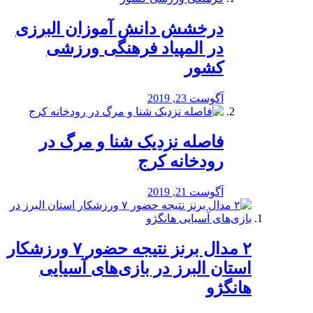
درخشش دانش آموزان البرزی
در المپیاد فرهنگی ورزشی
کشور
آگوست 23, 2019
️فاصله نزدیک شنا و مرگ در
رودخانه کرج
آگوست 21, 2019
۲ مدال برنز نتیجه حضور ۷ ورزشکار
استان البرز در بازی‌های آسیایی
هانگژو