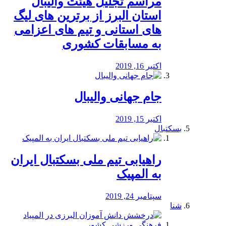
مراسم تجلیل هیئت والیبال
استان البرز از برترین های لیگ
های استانی و تیم های اعزامی
به مسابقات کشوری
اکتبر 16, 2019
جام جهانی والیبال
اکتبر 15, 2019
بسکتبال
راهیابی تیم ملی بسکتبال ایران
به المپیک
سپتامبر 24, 2019
شنا