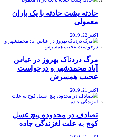
️حادثه پشت حادثه با یک باران
معمولی
اکتبر 22, 2019
مرگ دردناک بهروز در عباس
آباد محمدشهر و درخواست
عجیب همسرش
اکتبر 21, 2019
تصادف در محدوده پیچ عسل
کوچ به علت لغزندگی جاده
اکتبر 21, 2019