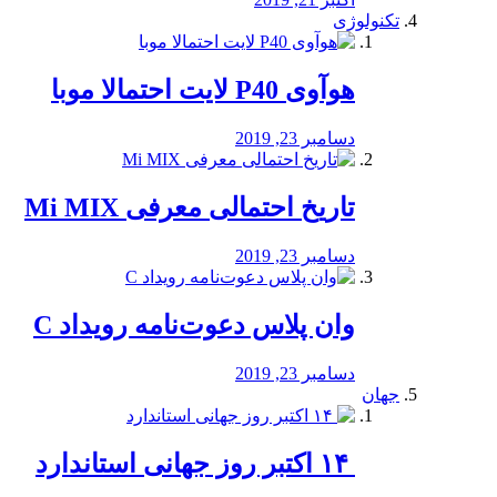
تکنولوژی
هوآوی P40 لایت احتمالا موبا
دسامبر 23, 2019
تاریخ احتمالی معرفی Mi MIX
دسامبر 23, 2019
وان پلاس دعوت‌نامه رویداد C
دسامبر 23, 2019
جهان
‏ ۱۴ اکتبر روز جهانی استاندارد