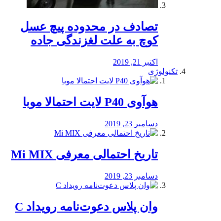
تصادف در محدوده پیچ عسل
کوچ به علت لغزندگی جاده
اکتبر 21, 2019
تکنولوژی
هوآوی P40 لایت احتمالا موبا
دسامبر 23, 2019
تاریخ احتمالی معرفی Mi MIX
دسامبر 23, 2019
وان پلاس دعوت‌نامه رویداد C