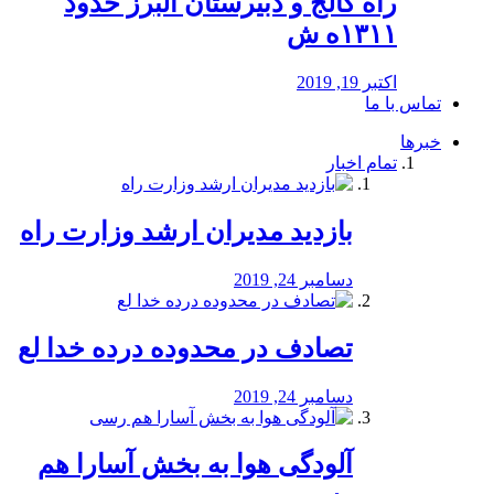
راه كالج و دبيرستان البرز حدود
۱۳۱۱ه ش
اکتبر 19, 2019
تماس با ما
خبرها
تمام اخبار
بازدید مدیران ارشد وزارت راه
دسامبر 24, 2019
تصادف در محدوده درده خدا لع
دسامبر 24, 2019
آلودگی هوا به بخش آسارا هم