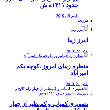
حدود ۱۳۱۱ه ش
اکتبر 19, 2019
موزیک
ویدئو
البرز زیبا
اکتبر 22, 2019
منظره‌‌ زیبای امروز ،کوچه یکم
امیرآباد
اکتبر 21, 2019
️تصویری کمیاب و کم‌نظیر از چهار