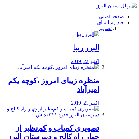
فصد
خون
صفحه اصلی
شرق
چند رسانه ای
تهران
تصاویر
خشکشویی
تصفیه
آب
البرز زیبا
طراحی
سایت
و
اکتبر 22, 2019
سئو
vip
منظره‌‌ زیبای امروز ،کوچه یکم
امیرآباد
اکتبر 21, 2019
️تصویری کمیاب و کم‌نظیر از
چهار راه كالج و دبيرستان البرز