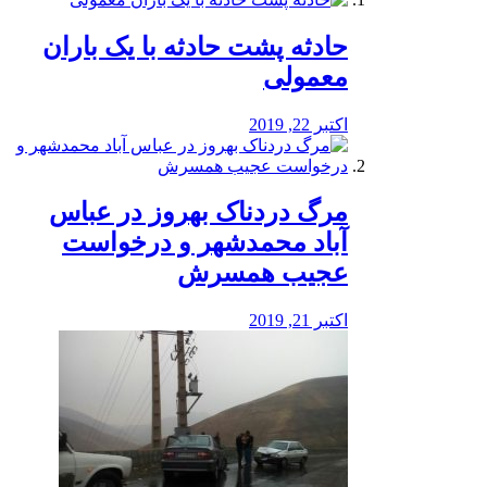
️حادثه پشت حادثه با یک باران
معمولی
اکتبر 22, 2019
مرگ دردناک بهروز در عباس
آباد محمدشهر و درخواست
عجیب همسرش
اکتبر 21, 2019