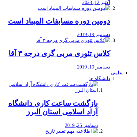
اکتبر 12, 2023
دومین دوره مسابفات المپیاد است
دسامبر 19, 2019
کلاس تئوری مربی گری درجه ۳ آقا
دسامبر 19, 2019
علمی
دانشگاه ها
بازگشت ساعت کاری دانشگاه
آزاد اسلامی استان البرز
دسامبر 25, 2019