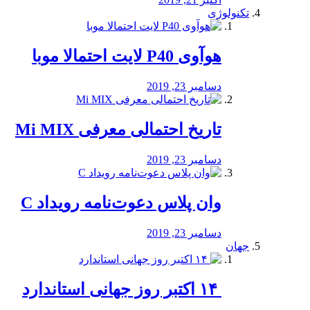
تکنولوژی
هوآوی P40 لایت احتمالا موبا
دسامبر 23, 2019
تاریخ احتمالی معرفی Mi MIX
دسامبر 23, 2019
وان پلاس دعوت‌نامه رویداد C
دسامبر 23, 2019
جهان
‏ ۱۴ اکتبر روز جهانی استاندارد