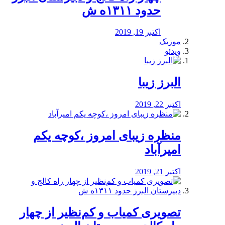
حدود ۱۳۱۱ه ش
اکتبر 19, 2019
موزیک
ویدئو
البرز زیبا
اکتبر 22, 2019
منظره‌‌ زیبای امروز ،کوچه یکم
امیرآباد
اکتبر 21, 2019
️تصویری کمیاب و کم‌نظیر از چهار