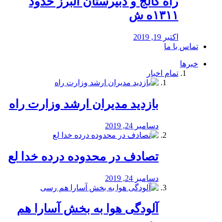
راه كالج و دبيرستان البرز حدود
۱۳۱۱ه ش
اکتبر 19, 2019
تماس با ما
خبرها
تمام اخبار
بازدید مدیران ارشد وزارت راه
دسامبر 24, 2019
تصادف در محدوده درده خدا لع
دسامبر 24, 2019
آلودگی هوا به بخش آسارا هم