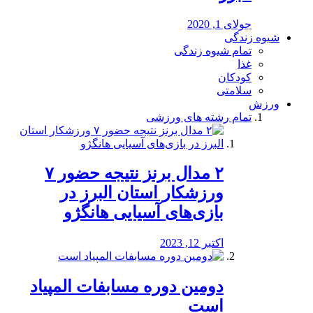
جولای 1, 2020
شیوه زندگی
تمام شیوه زندگی
غذا
کودکان
سلامتی
ورزش
تمام رشته های ورزشی
۲ مدال برنز نتیجه حضور ۷
ورزشکار استان البرز در
بازی‌های آسیایی هانگژو
اکتبر 12, 2023
دومین دوره مسابفات المپیاد
است