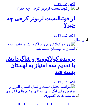
اکتبر 12, 2019
از فوتبالیست لژیونر کرجی چه
خبر؟
اکتبر 12, 2019
والیبال
پرونده کولاکوویچ و شاگردانش
با تقدیم سه امتیاز به لهستان
بسته شد
اکتبر 17, 2019