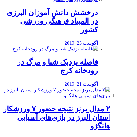
درخشش دانش آموزان البرزی
در المپیاد فرهنگی ورزشی
کشور
آگوست 23, 2019
️فاصله نزدیک شنا و مرگ در
رودخانه کرج
آگوست 21, 2019
۲ مدال برنز نتیجه حضور ۷ ورزشکار
استان البرز در بازی‌های آسیایی
هانگژو