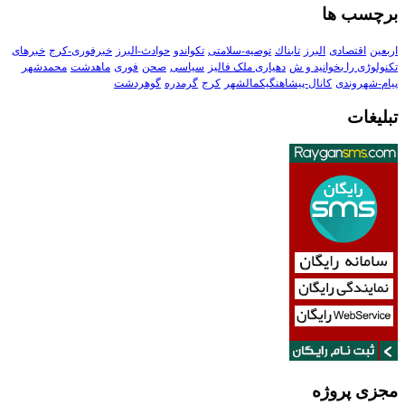
برچسب ها
اربعین
اقتصادی
البرز
تابناك
توصیه-سلامتی
تکواندو
حوادث-البرز
خبرفوری-کرج
خبرهای
تکنولوڑی را بخوانید و ش
دهیاری ملک فالیز
سیاسی
صحن
فوری
ماهدشت
محمدشهر
پیام-شهروندی
کانال-پیشاهنگیکمالشهر
کرج
گرمدره
گوهردشت
تبلیغات
مجزی پروژه