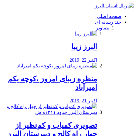
فصد
خون
صفحه اصلی
شرق
چند رسانه ای
تهران
تصاویر
خشکشویی
تصفیه
آب
البرز زیبا
طراحی
سایت
و
اکتبر 22, 2019
سئو
vip
منظره‌‌ زیبای امروز ،کوچه یکم
امیرآباد
اکتبر 21, 2019
️تصویری کمیاب و کم‌نظیر از
چهار راه كالج و دبيرستان البرز