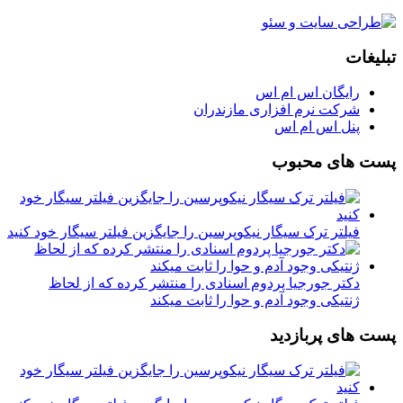
تبلیغات
رایگان اس ام اس
شرکت نرم افزاری مازندران
پنل اس ام اس
پست های محبوب
فیلتر ترک سیگار نیکوپرسین را جایگزین فیلتر سیگار خود کنید
دکتر جورجیا پردوم اسنادی را منتشر کرده که از لحاظ
ژنتیکی وجود آدم و حوا را ثابت میکند
پست های پربازدید