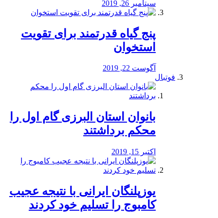
سپتامبر 26, 2019
پنج گیاه قدرتمند برای تقویت
استخوان
آگوست 22, 2019
فوتبال
بانوان استان البرزی گام اول را
محكم برداشتند
اکتبر 15, 2019
یوزپلنگان ایرانی با نتیجه عجیب
کامبوج را تسلیم خود کردند