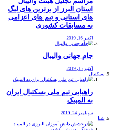
مراسم تجلیل هیئت والیبال
استان البرز از برترین های لیگ
های استانی و تیم های اعزامی
به مسابقات کشوری
اکتبر 16, 2019
جام جهانی والیبال
اکتبر 15, 2019
بسکتبال
راهیابی تیم ملی بسکتبال ایران
به المپیک
سپتامبر 24, 2019
شنا