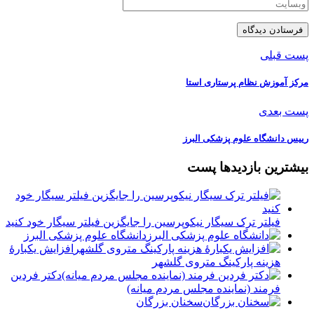
پست قبلی
مرکز آموزش نظام پرستاری استا
پست بعدی
رییس دانشگاه علوم پزشكی البرز
بیشترین بازدیدها پست
فیلتر ترک سیگار نیکوپرسین را جایگزین فیلتر سیگار خود کنید
دانشگاه علوم پزشکی البرز
افزایش یکبارۀ
هزینه پارکینگ متروی گلشهر
دكتر فردين
فرمند (نماينده مجلس مردم میانه)
سخنان بزرگان