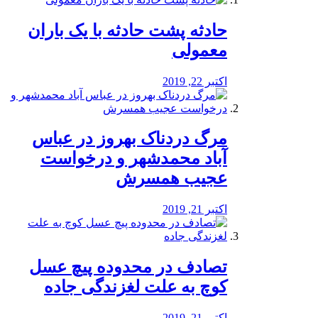
️حادثه پشت حادثه با یک باران
معمولی
اکتبر 22, 2019
مرگ دردناک بهروز در عباس
آباد محمدشهر و درخواست
عجیب همسرش
اکتبر 21, 2019
تصادف در محدوده پیچ عسل
کوچ به علت لغزندگی جاده
اکتبر 21, 2019