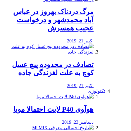
مرگ دردناک بهروز در عباس
آباد محمدشهر و درخواست
عجیب همسرش
اکتبر 21, 2019
تصادف در محدوده پیچ عسل
کوچ به علت لغزندگی جاده
اکتبر 21, 2019
تکنولوژی
هوآوی P40 لایت احتمالا موبا
دسامبر 23, 2019