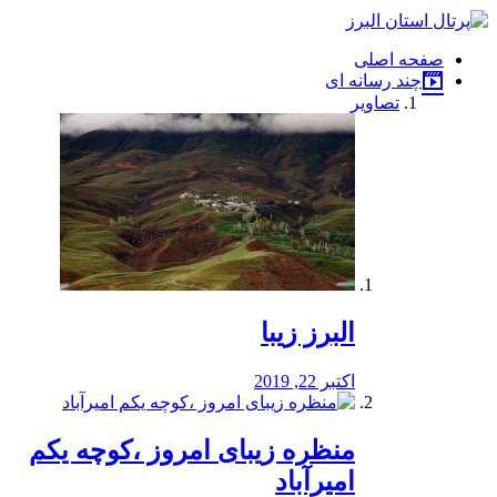
فصد
خون
صفحه اصلی
شرق
چند رسانه ای
تهران
تصاویر
خشکشویی
تصفیه
آب
طراحی
سایت
و
سئو
vip
البرز زیبا
اکتبر 22, 2019
منظره‌‌ زیبای امروز ،کوچه یکم
امیرآباد