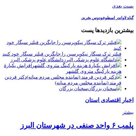
پست بعدی
گیاه لاواندر اسطوخودوس بخرید.
بیشترین بازدیدها پست
فیلتر ترک سیگار نیکوپرسین را جایگزین فیلتر سیگار خود کنید
دانشگاه علوم پزشکی البرز
افزایش یکبارۀ
هزینه پارکینگ متروی گلشهر
دكتر فردين
فرمند (نماينده مجلس مردم میانه)
سخنان بزرگان
اخبار اقتصادی استان
بیشتر
پلمب ۶ واحد صنفی در شهرستان البرز