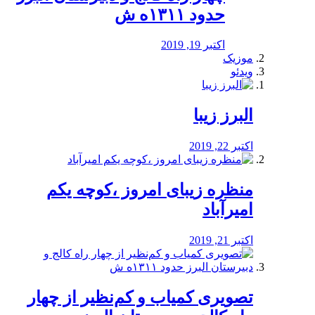
حدود ۱۳۱۱ه ش
اکتبر 19, 2019
موزیک
ویدئو
البرز زیبا
اکتبر 22, 2019
منظره‌‌ زیبای امروز ،کوچه یکم
امیرآباد
اکتبر 21, 2019
️تصویری کمیاب و کم‌نظیر از چهار