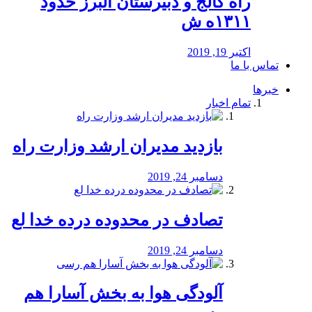
راه كالج و دبيرستان البرز حدود
۱۳۱۱ه ش
اکتبر 19, 2019
تماس با ما
خبرها
تمام اخبار
بازدید مدیران ارشد وزارت راه
دسامبر 24, 2019
تصادف در محدوده درده خدا لع
دسامبر 24, 2019
آلودگی هوا به بخش آسارا هم