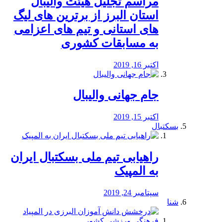
مراسم تجلیل هیئت والیبال
استان البرز از برترین های لیگ
های استانی و تیم های اعزامی
به مسابقات کشوری
اکتبر 16, 2019
جام جهانی والیبال
اکتبر 15, 2019
بسکتبال
راهیابی تیم ملی بسکتبال ایران
به المپیک
سپتامبر 24, 2019
شنا