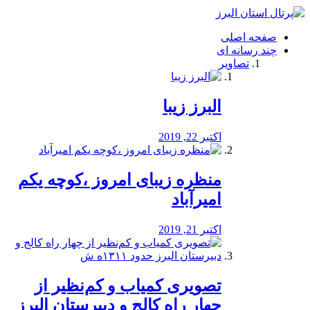
فصد
خون
صفحه اصلی
شرق
چند رسانه ای
تهران
تصاویر
خشکشویی
تصفیه
آب
البرز زیبا
طراحی
سایت
و
اکتبر 22, 2019
سئو
vip
منظره‌‌ زیبای امروز ،کوچه یکم
امیرآباد
اکتبر 21, 2019
️تصویری کمیاب و کم‌نظیر از
چهار راه كالج و دبيرستان البرز