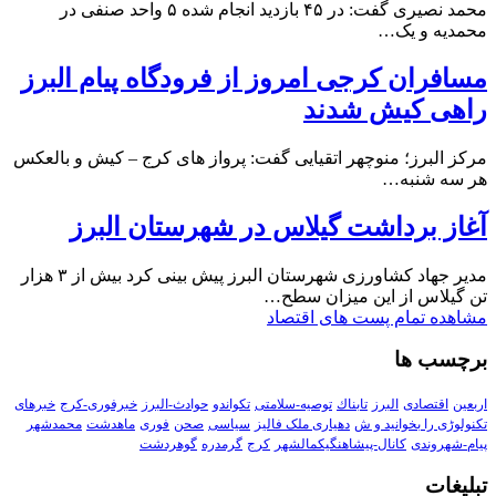
محمد نصیری گفت: در ۴۵ بازدید انجام شده ۵ واحد صنفی در
محمدیه و یک…
مسافران کرجی امروز از فرودگاه پیام البرز
راهی کیش شدند
مرکز البرز؛ منوچهر اتقیایی گفت: پرواز های کرج – کیش و بالعکس
هر سه شنبه…
آغاز برداشت گیلاس در شهرستان البرز
مدیر جهاد کشاورزی شهرستان البرز پیش بینی کرد بیش از ۳ هزار
تن گیلاس از این میزان سطح…
مشاهده تمام پست های اقتصاد
برچسب ها
اربعین
اقتصادی
البرز
تابناك
توصیه-سلامتی
تکواندو
حوادث-البرز
خبرفوری-کرج
خبرهای
تکنولوڑی را بخوانید و ش
دهیاری ملک فالیز
سیاسی
صحن
فوری
ماهدشت
محمدشهر
پیام-شهروندی
کانال-پیشاهنگیکمالشهر
کرج
گرمدره
گوهردشت
تبلیغات