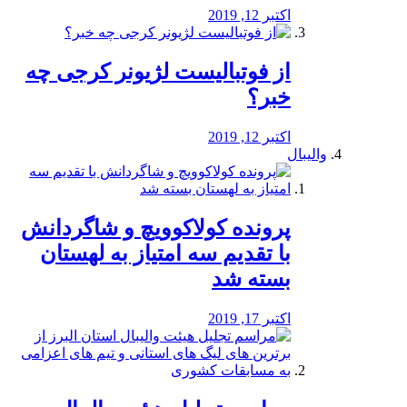
اکتبر 12, 2019
از فوتبالیست لژیونر کرجی چه
خبر؟
اکتبر 12, 2019
والیبال
پرونده کولاکوویچ و شاگردانش
با تقدیم سه امتیاز به لهستان
بسته شد
اکتبر 17, 2019