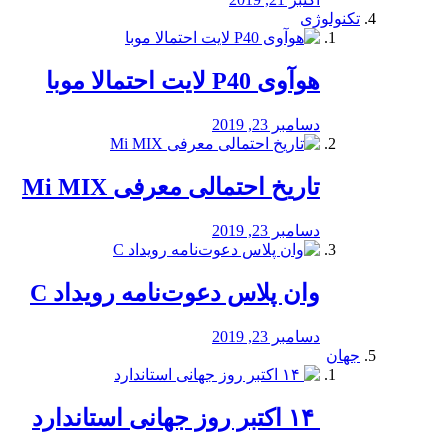
تکنولوژی
هوآوی P40 لایت احتمالا موبا
دسامبر 23, 2019
تاریخ احتمالی معرفی Mi MIX
دسامبر 23, 2019
وان پلاس دعوت‌نامه رویداد C
دسامبر 23, 2019
جهان
‏ ۱۴ اکتبر روز جهانی استاندارد