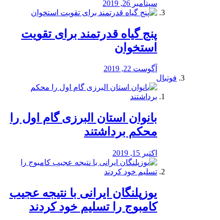
سپتامبر 26, 2019
پنج گیاه قدرتمند برای تقویت
استخوان
آگوست 22, 2019
فوتبال
بانوان استان البرزی گام اول را
محكم برداشتند
اکتبر 15, 2019
یوزپلنگان ایرانی با نتیجه عجیب
کامبوج را تسلیم خود کردند