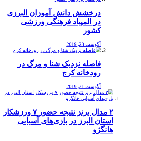
درخشش دانش آموزان البرزی
در المپیاد فرهنگی ورزشی
کشور
آگوست 23, 2019
️فاصله نزدیک شنا و مرگ در
رودخانه کرج
آگوست 21, 2019
۲ مدال برنز نتیجه حضور ۷ ورزشکار
استان البرز در بازی‌های آسیایی
هانگژو