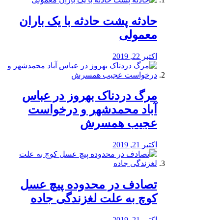
️حادثه پشت حادثه با یک باران
معمولی
اکتبر 22, 2019
مرگ دردناک بهروز در عباس
آباد محمدشهر و درخواست
عجیب همسرش
اکتبر 21, 2019
تصادف در محدوده پیچ عسل
کوچ به علت لغزندگی جاده
اکتبر 21, 2019