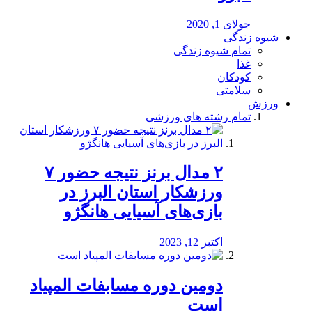
جولای 1, 2020
شیوه زندگی
تمام شیوه زندگی
غذا
کودکان
سلامتی
ورزش
تمام رشته های ورزشی
۲ مدال برنز نتیجه حضور ۷
ورزشکار استان البرز در
بازی‌های آسیایی هانگژو
اکتبر 12, 2023
دومین دوره مسابفات المپیاد
است