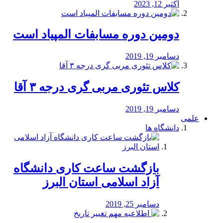
اکتبر 12, 2023
دومین دوره مسابفات المپیاد است
دسامبر 19, 2019
کلاس تئوری مربی گری درجه ۳ آقا
دسامبر 19, 2019
علمی
دانشگاه ها
بازگشت ساعت کاری دانشگاه
آزاد اسلامی استان البرز
دسامبر 25, 2019