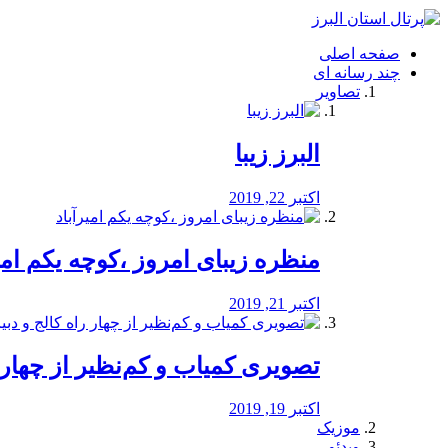
فصد
خون
صفحه اصلی
شرق
چند رسانه ای
تهران
تصاویر
خشکشویی
تصفیه
آب
البرز زیبا
طراحی
سایت
و
اکتبر 22, 2019
سئو
vip
منظره‌‌ زیبای امروز ،کوچه یکم امی
اکتبر 21, 2019
️تصویری کمیاب و کم‌نظیر از چهار راه 
اکتبر 19, 2019
موزیک
ویدئو