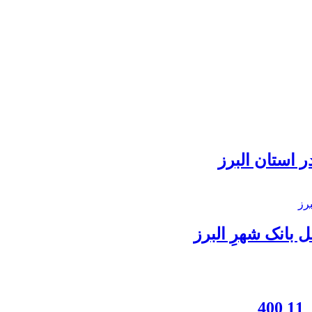
 استان البرز
بانک شهرِ البرز
4