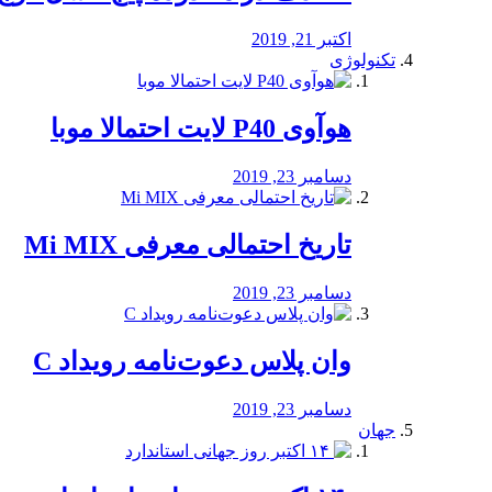
اکتبر 21, 2019
تکنولوژی
هوآوی P40 لایت احتمالا موبا
دسامبر 23, 2019
تاریخ احتمالی معرفی Mi MIX
دسامبر 23, 2019
وان پلاس دعوت‌نامه رویداد C
دسامبر 23, 2019
جهان