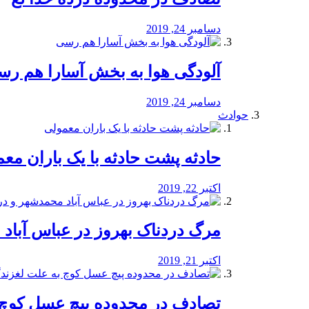
دسامبر 24, 2019
آلودگی هوا به بخش آسارا هم ر
دسامبر 24, 2019
حوادث
️حادثه پشت حادثه با یک باران مع
اکتبر 22, 2019
مرگ دردناک بهروز در عباس آب
اکتبر 21, 2019
تصادف در محدوده پیچ عسل کوچ 