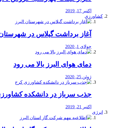
اکتبر 17, 2019
کشاورزی
آغاز برداشت گیلاس در شهرستان 
جولای 1, 2020
دمای هوای البرز بالا می رود
ژوئن 25, 2020
جذب سرباز در دانشکده کشاورز
اکتبر 21, 2019
انرژی