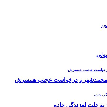
سی
مولی
اد محمدشهر و درخواست عجیب همسرش
به علت لغزندگی جاده