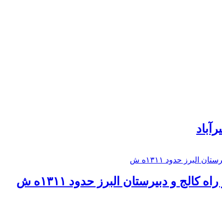
رآباد
كالج و دبيرستان البرز حدود ۱۳۱۱ه ش