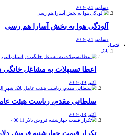
دسامبر 24, 2019
آلودگی هوا به بخش آسارا هم رسی
دسامبر 24, 2019
اقتصاد
بانک
️اعطا تسیهلات به مشاغل خانگی در
اکتبر 19, 2019
سلطانی مقدم، ریاست هیئت عامل 
اکتبر 18, 2019
تکرار قیمت چهارشنبه فروش دلار 11 00