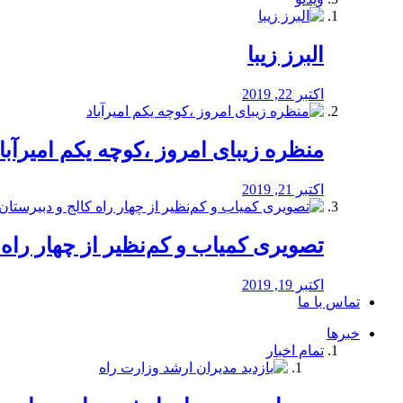
البرز زیبا
اکتبر 22, 2019
منظره‌‌ زیبای امروز ،کوچه یکم امیرآبا
اکتبر 21, 2019
️تصویری کمیاب و کم‌نظیر از چهار راه كالج
اکتبر 19, 2019
تماس با ما
خبرها
تمام اخبار