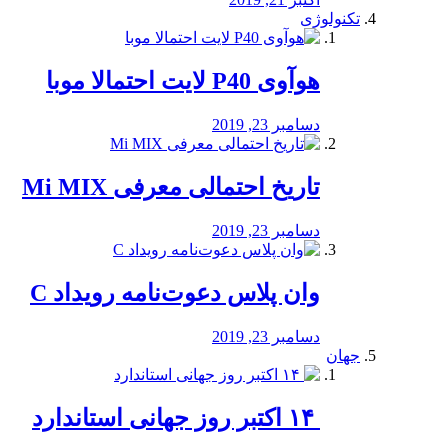
تکنولوژی
هوآوی P40 لایت احتمالا موبا
دسامبر 23, 2019
تاریخ احتمالی معرفی Mi MIX
دسامبر 23, 2019
وان پلاس دعوت‌نامه رویداد C
دسامبر 23, 2019
جهان
‏ ۱۴ اکتبر روز جهانی استاندارد