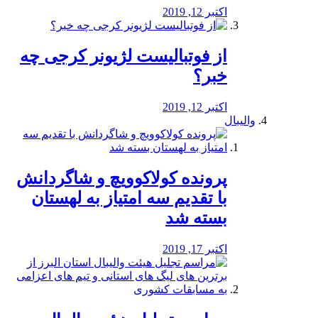
اکتبر 12, 2019
از فوتبالیست لژیونر کرجی چه
خبر؟
اکتبر 12, 2019
والیبال
پرونده کولاکوویچ و شاگردانش
با تقدیم سه امتیاز به لهستان
بسته شد
اکتبر 17, 2019