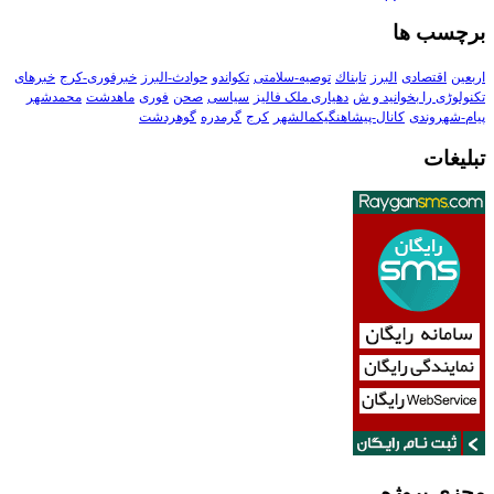
برچسب ها
اربعین
اقتصادی
البرز
تابناك
توصیه-سلامتی
تکواندو
حوادث-البرز
خبرفوری-کرج
خبرهای
تکنولوڑی را بخوانید و ش
دهیاری ملک فالیز
سیاسی
صحن
فوری
ماهدشت
محمدشهر
پیام-شهروندی
کانال-پیشاهنگیکمالشهر
کرج
گرمدره
گوهردشت
تبلیغات
مجزی پروژه