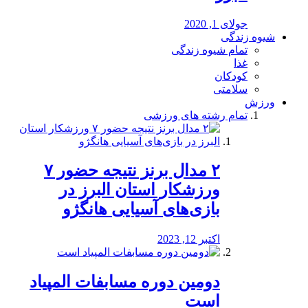
جولای 1, 2020
شیوه زندگی
تمام شیوه زندگی
غذا
کودکان
سلامتی
ورزش
تمام رشته های ورزشی
۲ مدال برنز نتیجه حضور ۷
ورزشکار استان البرز در
بازی‌های آسیایی هانگژو
اکتبر 12, 2023
دومین دوره مسابفات المپیاد
است