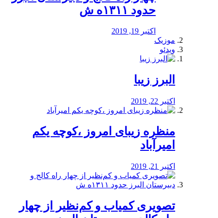
حدود ۱۳۱۱ه ش
اکتبر 19, 2019
موزیک
ویدئو
البرز زیبا
اکتبر 22, 2019
منظره‌‌ زیبای امروز ،کوچه یکم
امیرآباد
اکتبر 21, 2019
️تصویری کمیاب و کم‌نظیر از چهار