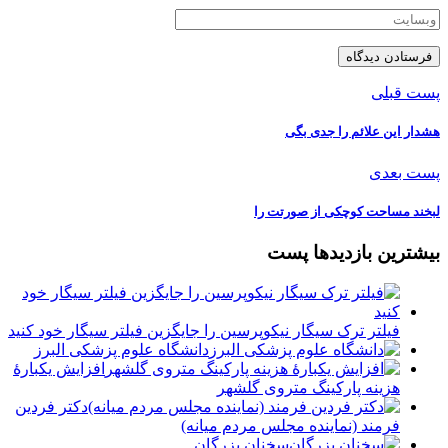
پست قبلی
️هشدار این علائم را جدی بگی
پست بعدی
لبخند مساحت کوچکی از صورتت را
بیشترین بازدیدها پست
فیلتر ترک سیگار نیکوپرسین را جایگزین فیلتر سیگار خود کنید
دانشگاه علوم پزشکی البرز
افزایش یکبارۀ
هزینه پارکینگ متروی گلشهر
دكتر فردين
فرمند (نماينده مجلس مردم میانه)
سخنان بزرگان