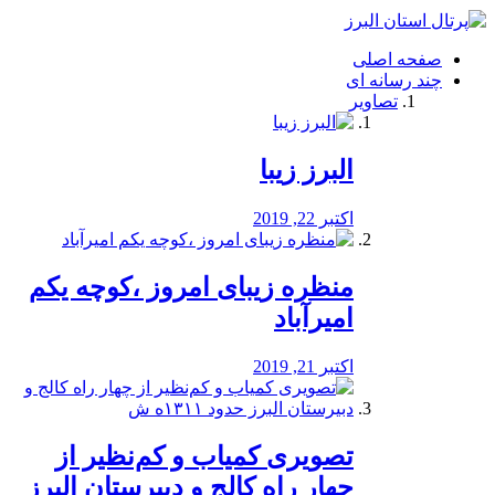
فصد
خون
صفحه اصلی
شرق
چند رسانه ای
تهران
تصاویر
خشکشویی
تصفیه
آب
البرز زیبا
طراحی
سایت
و
اکتبر 22, 2019
سئو
vip
منظره‌‌ زیبای امروز ،کوچه یکم
امیرآباد
اکتبر 21, 2019
️تصویری کمیاب و کم‌نظیر از
چهار راه كالج و دبيرستان البرز