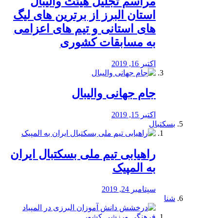
مراسم تجلیل هیئت والیبال
استان البرز از برترین های لیگ
های استانی و تیم های اعزامی
به مسابقات کشوری
اکتبر 16, 2019
جام جهانی والیبال
اکتبر 15, 2019
بسکتبال
راهیابی تیم ملی بسکتبال ایران
به المپیک
سپتامبر 24, 2019
شنا