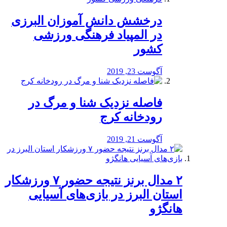
درخشش دانش آموزان البرزی
در المپیاد فرهنگی ورزشی
کشور
آگوست 23, 2019
️فاصله نزدیک شنا و مرگ در
رودخانه کرج
آگوست 21, 2019
۲ مدال برنز نتیجه حضور ۷ ورزشکار
استان البرز در بازی‌های آسیایی
هانگژو