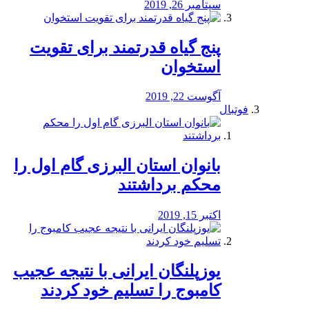
سپتامبر 26, 2019
پنج گیاه قدرتمند برای تقویت
استخوان
آگوست 22, 2019
فوتبال
بانوان استان البرزی گام اول را
محكم برداشتند
اکتبر 15, 2019
یوزپلنگان ایرانی با نتیجه عجیب
کامبوج را تسلیم خود کردند