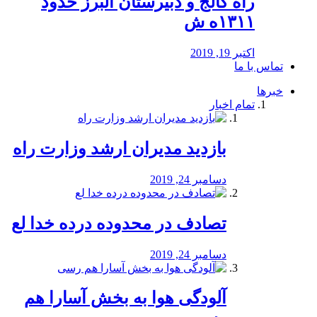
راه كالج و دبيرستان البرز حدود
۱۳۱۱ه ش
اکتبر 19, 2019
تماس با ما
خبرها
تمام اخبار
بازدید مدیران ارشد وزارت راه
دسامبر 24, 2019
تصادف در محدوده درده خدا لع
دسامبر 24, 2019
آلودگی هوا به بخش آسارا هم