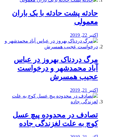
️حادثه پشت حادثه با یک باران
معمولی
اکتبر 22, 2019
مرگ دردناک بهروز در عباس
آباد محمدشهر و درخواست
عجیب همسرش
اکتبر 21, 2019
تصادف در محدوده پیچ عسل
کوچ به علت لغزندگی جاده
اکتبر 21, 2019