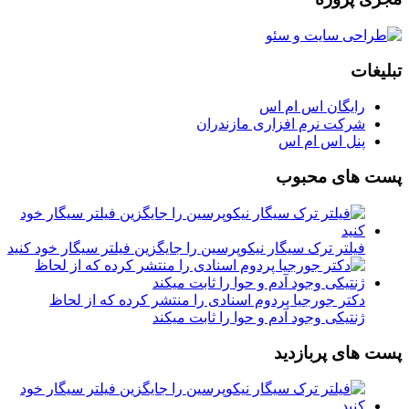
تبلیغات
رایگان اس ام اس
شرکت نرم افزاری مازندران
پنل اس ام اس
پست های محبوب
فیلتر ترک سیگار نیکوپرسین را جایگزین فیلتر سیگار خود کنید
دکتر جورجیا پردوم اسنادی را منتشر کرده که از لحاظ
ژنتیکی وجود آدم و حوا را ثابت میکند
پست های پربازدید