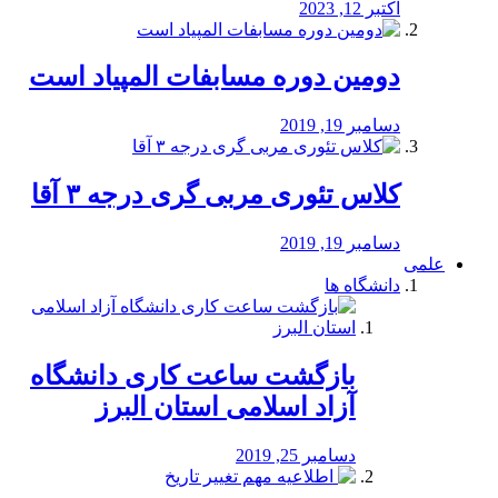
اکتبر 12, 2023
دومین دوره مسابفات المپیاد است
دسامبر 19, 2019
کلاس تئوری مربی گری درجه ۳ آقا
دسامبر 19, 2019
علمی
دانشگاه ها
بازگشت ساعت کاری دانشگاه
آزاد اسلامی استان البرز
دسامبر 25, 2019