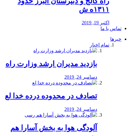
راه كالج و دبيرستان البرز حدود
۱۳۱۱ه ش
اکتبر 19, 2019
تماس با ما
خبرها
تمام اخبار
بازدید مدیران ارشد وزارت راه
دسامبر 24, 2019
تصادف در محدوده درده خدا لع
دسامبر 24, 2019
آلودگی هوا به بخش آسارا هم