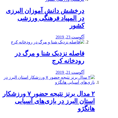
درخشش دانش آموزان البرزی
در المپیاد فرهنگی ورزشی
کشور
آگوست 23, 2019
️فاصله نزدیک شنا و مرگ در
رودخانه کرج
آگوست 21, 2019
۲ مدال برنز نتیجه حضور ۷ ورزشکار
استان البرز در بازی‌های آسیایی
هانگژو