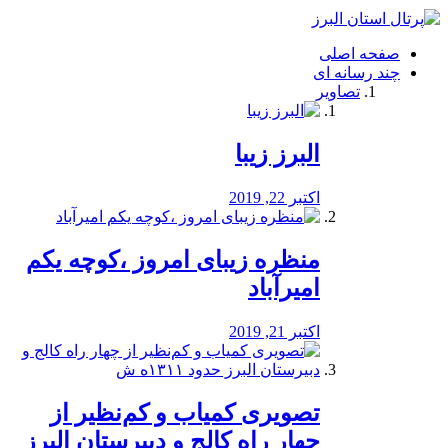
فصد
خون
صفحه اصلی
شرق
چند رسانه ای
تهران
تصاویر
خشکشویی
تصفیه
آب
البرز زیبا
طراحی
سایت
و
اکتبر 22, 2019
سئو
vip
منظره‌‌ زیبای امروز ،کوچه یکم
امیرآباد
اکتبر 21, 2019
️تصویری کمیاب و کم‌نظیر از
چهار راه كالج و دبيرستان البرز