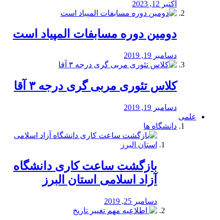
اکتبر 12, 2023
دومین دوره مسابفات المپیاد است
دسامبر 19, 2019
کلاس تئوری مربی گری درجه ۳ آقا
دسامبر 19, 2019
علمی
دانشگاه ها
بازگشت ساعت کاری دانشگاه
آزاد اسلامی استان البرز
دسامبر 25, 2019