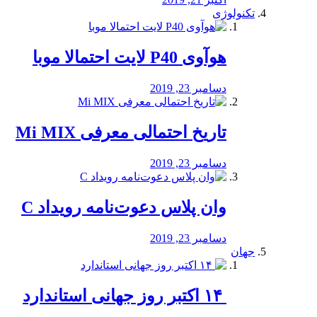
تکنولوژی
هوآوی P40 لایت احتمالا موبا
دسامبر 23, 2019
تاریخ احتمالی معرفی Mi MIX
دسامبر 23, 2019
وان پلاس دعوت‌نامه رویداد C
دسامبر 23, 2019
جهان
‏ ۱۴ اکتبر روز جهانی استاندارد