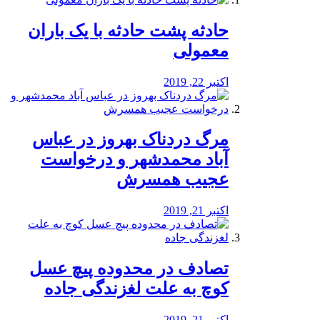
️حادثه پشت حادثه با یک باران
معمولی
اکتبر 22, 2019
مرگ دردناک بهروز در عباس
آباد محمدشهر و درخواست
عجیب همسرش
اکتبر 21, 2019
تصادف در محدوده پیچ عسل
کوچ به علت لغزندگی جاده
اکتبر 21, 2019