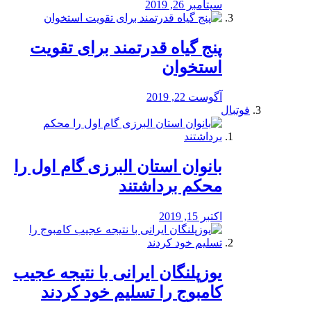
سپتامبر 26, 2019
پنج گیاه قدرتمند برای تقویت
استخوان
آگوست 22, 2019
فوتبال
بانوان استان البرزی گام اول را
محكم برداشتند
اکتبر 15, 2019
یوزپلنگان ایرانی با نتیجه عجیب
کامبوج را تسلیم خود کردند