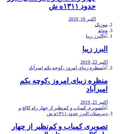
حدود ۱۳۱۱ه ش
اکتبر 19, 2019
موزیک
ویدئو
البرز زیبا
اکتبر 22, 2019
منظره‌‌ زیبای امروز ،کوچه یکم
امیرآباد
اکتبر 21, 2019
️تصویری کمیاب و کم‌نظیر از چهار