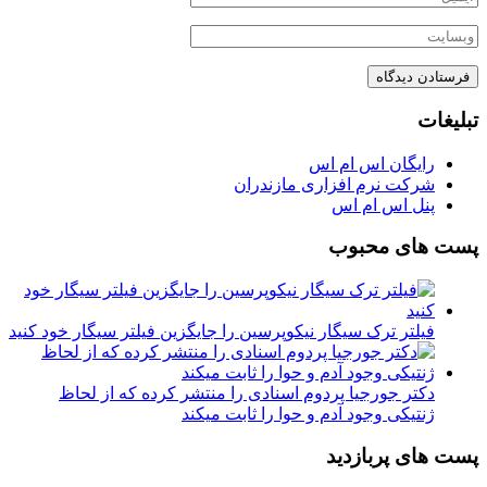
تبلیغات
رایگان اس ام اس
شرکت نرم افزاری مازندران
پنل اس ام اس
پست های محبوب
فیلتر ترک سیگار نیکوپرسین را جایگزین فیلتر سیگار خود کنید
دکتر جورجیا پردوم اسنادی را منتشر کرده که از لحاظ
ژنتیکی وجود آدم و حوا را ثابت میکند
پست های پربازدید