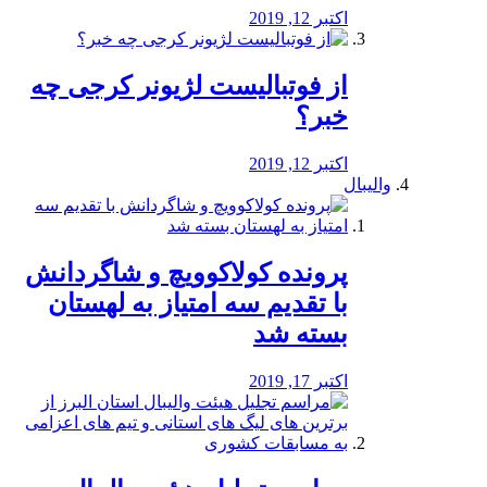
اکتبر 12, 2019
از فوتبالیست لژیونر کرجی چه
خبر؟
اکتبر 12, 2019
والیبال
پرونده کولاکوویچ و شاگردانش
با تقدیم سه امتیاز به لهستان
بسته شد
اکتبر 17, 2019