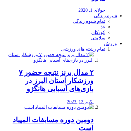
جولای 1, 2020
شیوه زندگی
تمام شیوه زندگی
غذا
کودکان
سلامتی
ورزش
تمام رشته های ورزشی
۲ مدال برنز نتیجه حضور ۷
ورزشکار استان البرز در
بازی‌های آسیایی هانگژو
اکتبر 12, 2023
دومین دوره مسابفات المپیاد
است