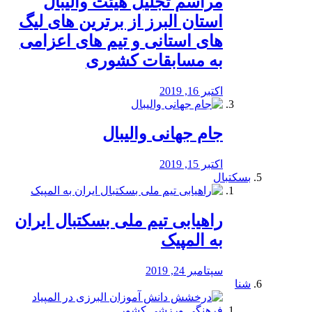
مراسم تجلیل هیئت والیبال
استان البرز از برترین های لیگ
های استانی و تیم های اعزامی
به مسابقات کشوری
اکتبر 16, 2019
جام جهانی والیبال
اکتبر 15, 2019
بسکتبال
راهیابی تیم ملی بسکتبال ایران
به المپیک
سپتامبر 24, 2019
شنا