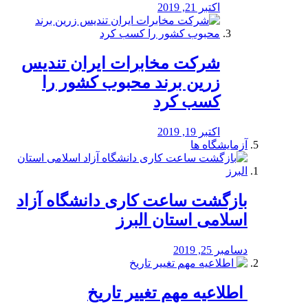
اکتبر 21, 2019
شرکت مخابرات ایران تندیس
زرین برند محبوب کشور را
کسب کرد
اکتبر 19, 2019
آزمایشگاه ها
بازگشت ساعت کاری دانشگاه آزاد
اسلامی استان البرز
دسامبر 25, 2019
️ اطلاعیه مهم تغییر تاریخ