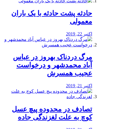
️حادثه پشت حادثه با یک باران
معمولی
اکتبر 22, 2019
مرگ دردناک بهروز در عباس
آباد محمدشهر و درخواست
عجیب همسرش
اکتبر 21, 2019
تصادف در محدوده پیچ عسل
کوچ به علت لغزندگی جاده