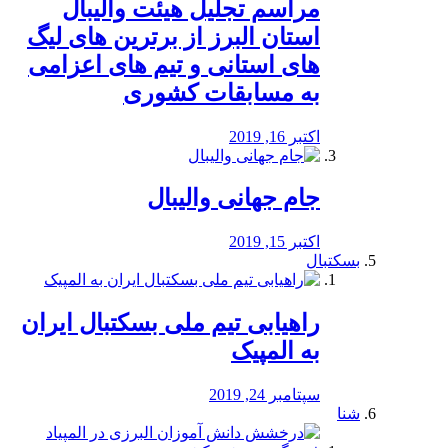
مراسم تجلیل هیئت والیبال
استان البرز از برترین های لیگ
های استانی و تیم های اعزامی
به مسابقات کشوری
اکتبر 16, 2019
جام جهانی والیبال
اکتبر 15, 2019
بسکتبال
راهیابی تیم ملی بسکتبال ایران
به المپیک
سپتامبر 24, 2019
شنا