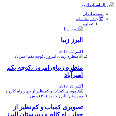
فصد
خون
صفحه اصلی
شرق
چند رسانه ای
تهران
تصاویر
خشکشویی
تصفیه
آب
البرز زیبا
طراحی
سایت
و
اکتبر 22, 2019
سئو
vip
منظره‌‌ زیبای امروز ،کوچه یکم
امیرآباد
اکتبر 21, 2019
️تصویری کمیاب و کم‌نظیر از
چهار راه كالج و دبيرستان البرز