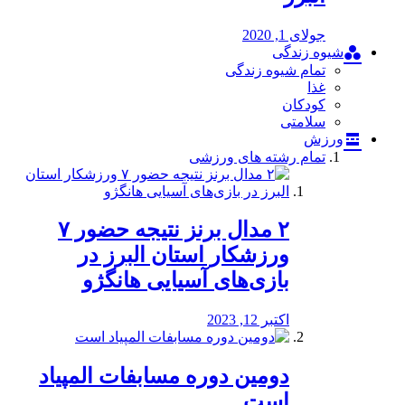
جولای 1, 2020
شیوه زندگی
تمام شیوه زندگی
غذا
کودکان
سلامتی
ورزش
تمام رشته های ورزشی
۲ مدال برنز نتیجه حضور ۷
ورزشکار استان البرز در
بازی‌های آسیایی هانگژو
اکتبر 12, 2023
دومین دوره مسابفات المپیاد
است