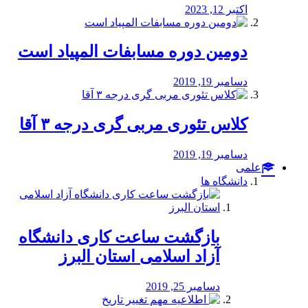
اکتبر 12, 2023
دومین دوره مسابفات المپیاد است
دسامبر 19, 2019
کلاس تئوری مربی گری درجه ۳ آقا
دسامبر 19, 2019
علمی
دانشگاه ها
بازگشت ساعت کاری دانشگاه
آزاد اسلامی استان البرز
دسامبر 25, 2019