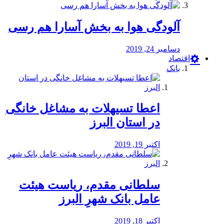
آلودگی هوا به بخش آسارا هم رسی
دسامبر 24, 2019
اقتصاد
بانک
️اعطا تسیهلات به مشاغل خانگی
در استان البرز
اکتبر 19, 2019
سلطانی مقدم، ریاست هیئت
عامل بانک شهرِ البرز
اکتبر 18, 2019