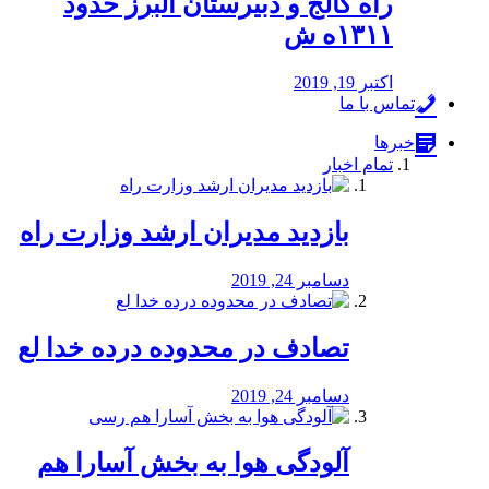
راه كالج و دبيرستان البرز حدود
۱۳۱۱ه ش
اکتبر 19, 2019
تماس با ما
خبرها
تمام اخبار
بازدید مدیران ارشد وزارت راه
دسامبر 24, 2019
تصادف در محدوده درده خدا لع
دسامبر 24, 2019
آلودگی هوا به بخش آسارا هم