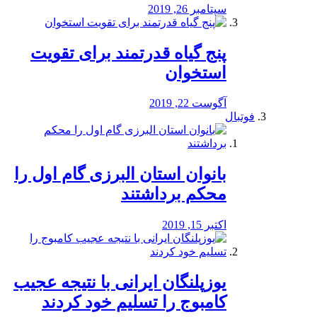
سپتامبر 26, 2019
پنج گیاه قدرتمند برای تقویت
استخوان
آگوست 22, 2019
فوتبال
بانوان استان البرزی گام اول را
محكم برداشتند
اکتبر 15, 2019
یوزپلنگان ایرانی با نتیجه عجیب
کامبوج را تسلیم خود کردند