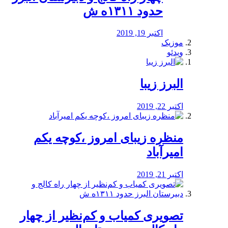
حدود ۱۳۱۱ه ش
اکتبر 19, 2019
موزیک
ویدئو
البرز زیبا
اکتبر 22, 2019
منظره‌‌ زیبای امروز ،کوچه یکم
امیرآباد
اکتبر 21, 2019
️تصویری کمیاب و کم‌نظیر از چهار