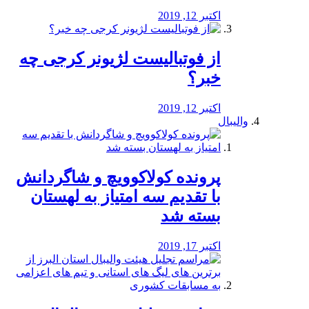
اکتبر 12, 2019
از فوتبالیست لژیونر کرجی چه
خبر؟
اکتبر 12, 2019
والیبال
پرونده کولاکوویچ و شاگردانش
با تقدیم سه امتیاز به لهستان
بسته شد
اکتبر 17, 2019