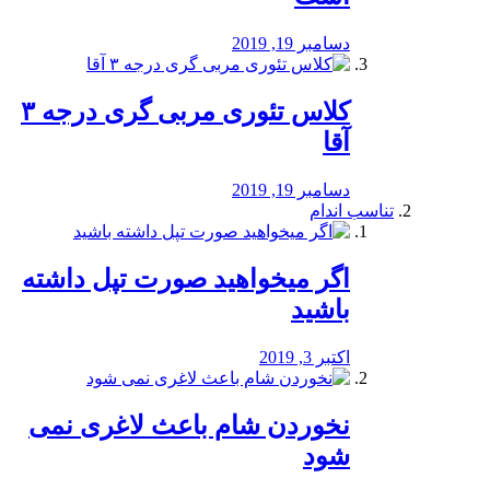
دسامبر 19, 2019
کلاس تئوری مربی گری درجه ۳
آقا
دسامبر 19, 2019
تناسب اندام
اگر میخواهید صورت تپل داشته
باشید
اکتبر 3, 2019
نخوردن شام باعث لاغری نمی
‌شود