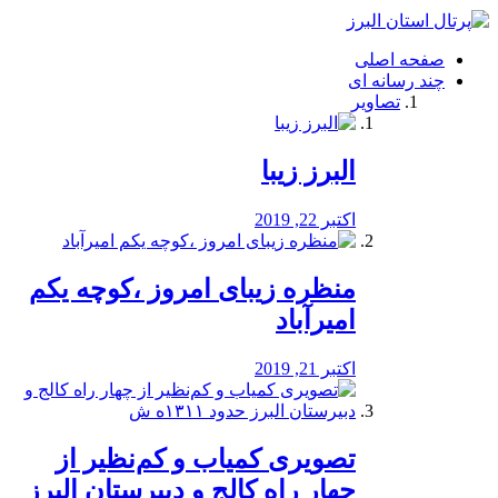
فصد
خون
صفحه اصلی
شرق
چند رسانه ای
تهران
تصاویر
خشکشویی
تصفیه
آب
البرز زیبا
طراحی
سایت
و
اکتبر 22, 2019
سئو
vip
منظره‌‌ زیبای امروز ،کوچه یکم
امیرآباد
اکتبر 21, 2019
️تصویری کمیاب و کم‌نظیر از
چهار راه كالج و دبيرستان البرز