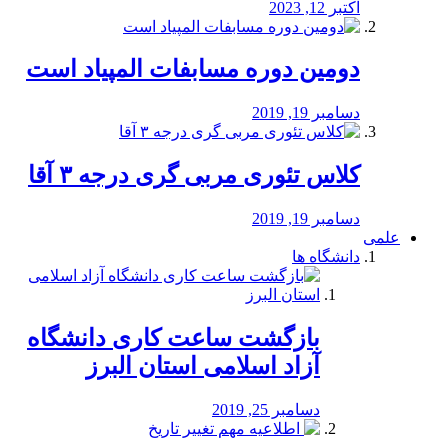
اکتبر 12, 2023
دومین دوره مسابفات المپیاد است
دسامبر 19, 2019
کلاس تئوری مربی گری درجه ۳ آقا
دسامبر 19, 2019
علمی
دانشگاه ها
بازگشت ساعت کاری دانشگاه
آزاد اسلامی استان البرز
دسامبر 25, 2019