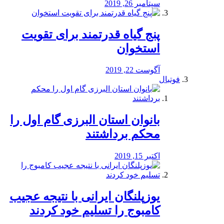
سپتامبر 26, 2019
پنج گیاه قدرتمند برای تقویت
استخوان
آگوست 22, 2019
فوتبال
بانوان استان البرزی گام اول را
محكم برداشتند
اکتبر 15, 2019
یوزپلنگان ایرانی با نتیجه عجیب
کامبوج را تسلیم خود کردند