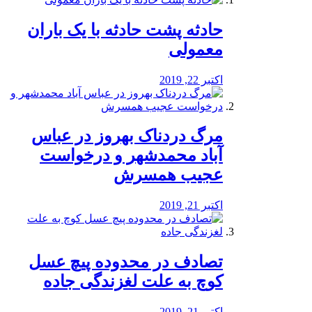
️حادثه پشت حادثه با یک باران
معمولی
اکتبر 22, 2019
مرگ دردناک بهروز در عباس
آباد محمدشهر و درخواست
عجیب همسرش
اکتبر 21, 2019
تصادف در محدوده پیچ عسل
کوچ به علت لغزندگی جاده
اکتبر 21, 2019