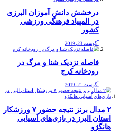
درخشش دانش آموزان البرزی
در المپیاد فرهنگی ورزشی
کشور
آگوست 23, 2019
️فاصله نزدیک شنا و مرگ در
رودخانه کرج
آگوست 21, 2019
۲ مدال برنز نتیجه حضور ۷ ورزشکار
استان البرز در بازی‌های آسیایی
هانگژو