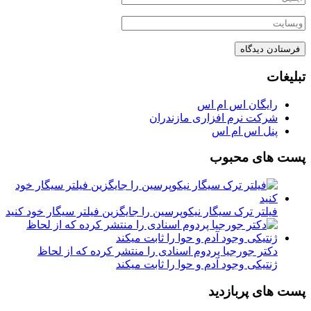
تبلیغات
رایگان اس ام اس
شرکت نرم افزاری مازندران
پنل اس ام اس
پست های محبوب
فیلتر ترک سیگار نیکوپرسین را جایگزین فیلتر سیگار خود کنید
دکتر جورجیا پردوم اسنادی را منتشر کرده که از لحاظ
ژنتیکی وجود آدم و حوا را ثابت میکند
پست های پربازدید