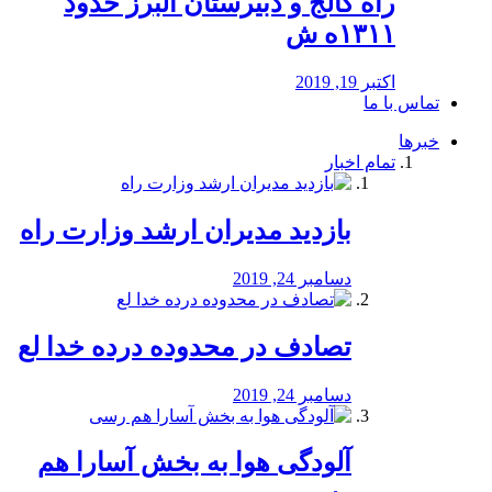
راه كالج و دبيرستان البرز حدود
۱۳۱۱ه ش
اکتبر 19, 2019
تماس با ما
خبرها
تمام اخبار
بازدید مدیران ارشد وزارت راه
دسامبر 24, 2019
تصادف در محدوده درده خدا لع
دسامبر 24, 2019
آلودگی هوا به بخش آسارا هم