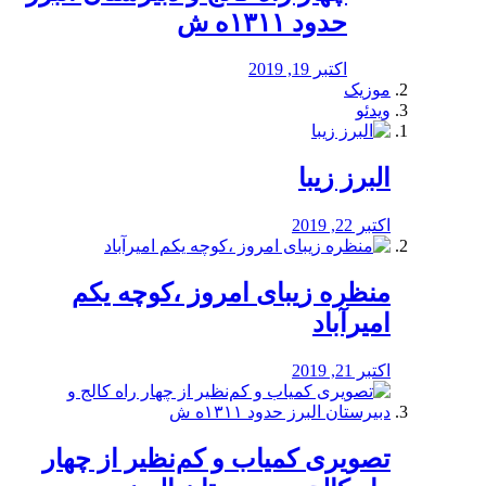
حدود ۱۳۱۱ه ش
اکتبر 19, 2019
موزیک
ویدئو
البرز زیبا
اکتبر 22, 2019
منظره‌‌ زیبای امروز ،کوچه یکم
امیرآباد
اکتبر 21, 2019
️تصویری کمیاب و کم‌نظیر از چهار