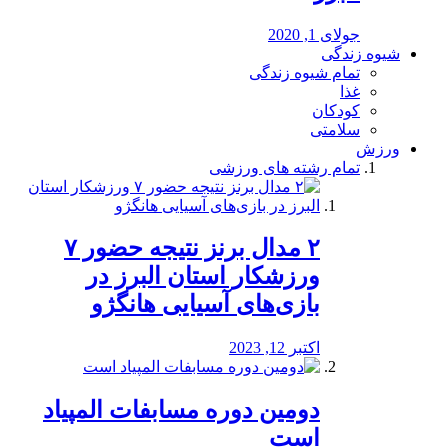
جولای 1, 2020
شیوه زندگی
تمام شیوه زندگی
غذا
کودکان
سلامتی
ورزش
تمام رشته های ورزشی
۲ مدال برنز نتیجه حضور ۷
ورزشکار استان البرز در
بازی‌های آسیایی هانگژو
اکتبر 12, 2023
دومین دوره مسابفات المپیاد
است