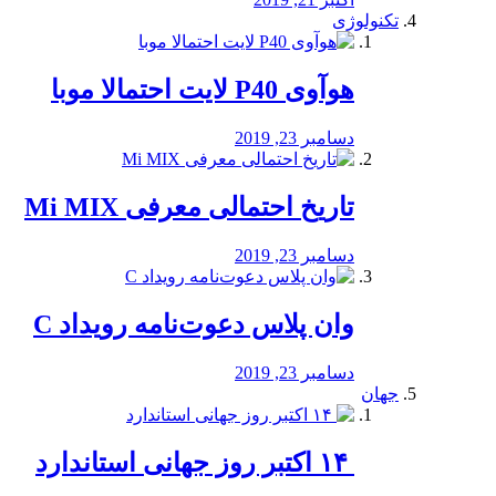
تکنولوژی
هوآوی P40 لایت احتمالا موبا
دسامبر 23, 2019
تاریخ احتمالی معرفی Mi MIX
دسامبر 23, 2019
وان پلاس دعوت‌نامه رویداد C
دسامبر 23, 2019
جهان
‏ ۱۴ اکتبر روز جهانی استاندارد