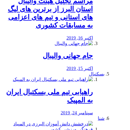
مراسم تجلیل هیئت والیبال
استان البرز از برترین های لیگ
های استانی و تیم های اعزامی
به مسابقات کشوری
اکتبر 16, 2019
جام جهانی والیبال
اکتبر 15, 2019
بسکتبال
راهیابی تیم ملی بسکتبال ایران
به المپیک
سپتامبر 24, 2019
شنا