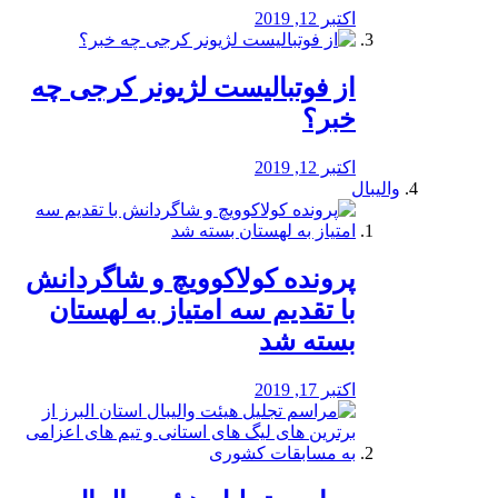
اکتبر 12, 2019
از فوتبالیست لژیونر کرجی چه
خبر؟
اکتبر 12, 2019
والیبال
پرونده کولاکوویچ و شاگردانش
با تقدیم سه امتیاز به لهستان
بسته شد
اکتبر 17, 2019