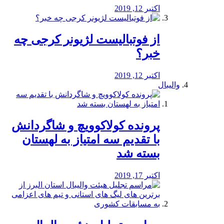
اکتبر 12, 2019
از فوتبالیست لژیونر کرجی چه
خبر؟
اکتبر 12, 2019
والیبال
پرونده کولاکوویچ و شاگردانش
با تقدیم سه امتیاز به لهستان
بسته شد
اکتبر 17, 2019