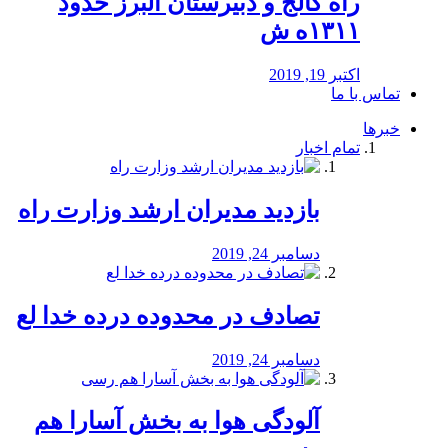
راه كالج و دبيرستان البرز حدود
۱۳۱۱ه ش
اکتبر 19, 2019
تماس با ما
خبرها
تمام اخبار
بازدید مدیران ارشد وزارت راه
دسامبر 24, 2019
تصادف در محدوده درده خدا لع
دسامبر 24, 2019
آلودگی هوا به بخش آسارا هم