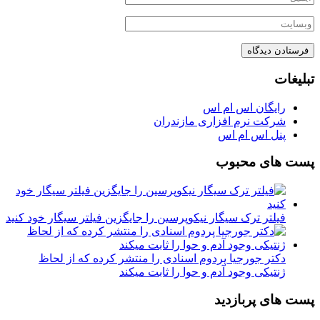
تبلیغات
رایگان اس ام اس
شرکت نرم افزاری مازندران
پنل اس ام اس
پست های محبوب
فیلتر ترک سیگار نیکوپرسین را جایگزین فیلتر سیگار خود کنید
دکتر جورجیا پردوم اسنادی را منتشر کرده که از لحاظ
ژنتیکی وجود آدم و حوا را ثابت میکند
پست های پربازدید