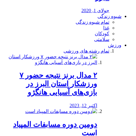
جولای 1, 2020
شیوه زندگی
تمام شیوه زندگی
غذا
کودکان
سلامتی
ورزش
تمام رشته های ورزشی
۲ مدال برنز نتیجه حضور ۷
ورزشکار استان البرز در
بازی‌های آسیایی هانگژو
اکتبر 12, 2023
دومین دوره مسابفات المپیاد
است