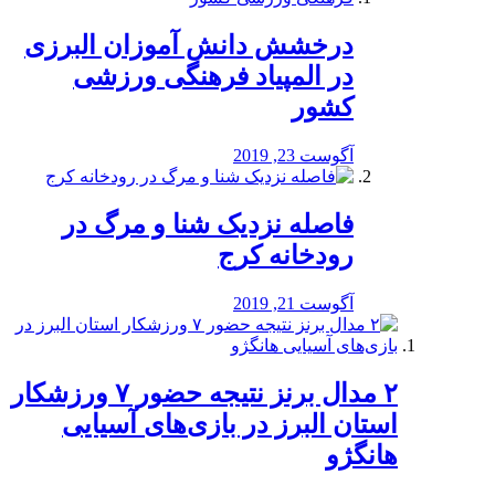
درخشش دانش آموزان البرزی
در المپیاد فرهنگی ورزشی
کشور
آگوست 23, 2019
️فاصله نزدیک شنا و مرگ در
رودخانه کرج
آگوست 21, 2019
۲ مدال برنز نتیجه حضور ۷ ورزشکار
استان البرز در بازی‌های آسیایی
هانگژو