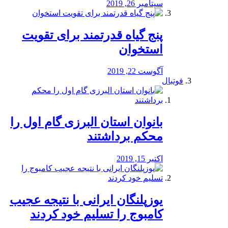
سپتامبر 26, 2019
پنج گیاه قدرتمند برای تقویت
استخوان
آگوست 22, 2019
فوتبال
بانوان استان البرزی گام اول را
محكم برداشتند
اکتبر 15, 2019
یوزپلنگان ایرانی با نتیجه عجیب
کامبوج را تسلیم خود کردند