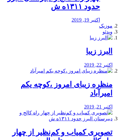
حدود ۱۳۱۱ه ش
اکتبر 19, 2019
موزیک
ویدئو
البرز زیبا
اکتبر 22, 2019
منظره‌‌ زیبای امروز ،کوچه یکم
امیرآباد
اکتبر 21, 2019
️تصویری کمیاب و کم‌نظیر از چهار