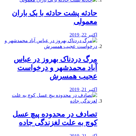
️حادثه پشت حادثه با یک باران
معمولی
اکتبر 22, 2019
مرگ دردناک بهروز در عباس
آباد محمدشهر و درخواست
عجیب همسرش
اکتبر 21, 2019
تصادف در محدوده پیچ عسل
کوچ به علت لغزندگی جاده
اکتبر 21, 2019