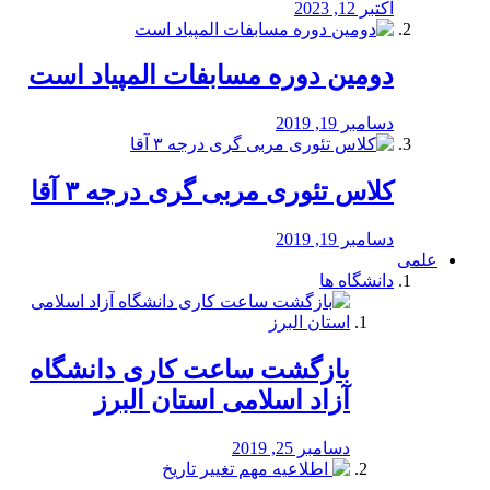
اکتبر 12, 2023
دومین دوره مسابفات المپیاد است
دسامبر 19, 2019
کلاس تئوری مربی گری درجه ۳ آقا
دسامبر 19, 2019
علمی
دانشگاه ها
بازگشت ساعت کاری دانشگاه
آزاد اسلامی استان البرز
دسامبر 25, 2019