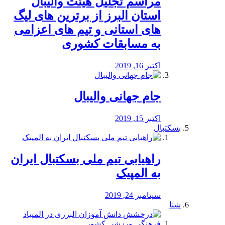
مراسم تجلیل هیئت والیبال
استان البرز از برترین های لیگ
های استانی و تیم های اعزامی
به مسابقات کشوری
اکتبر 16, 2019
جام جهانی والیبال
اکتبر 15, 2019
بسکتبال
راهیابی تیم ملی بسکتبال ایران
به المپیک
سپتامبر 24, 2019
شنا