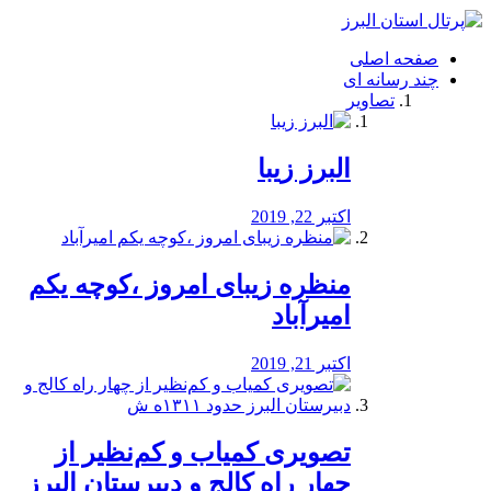
فصد
خون
صفحه اصلی
شرق
چند رسانه ای
تهران
تصاویر
خشکشویی
تصفیه
آب
البرز زیبا
طراحی
سایت
و
اکتبر 22, 2019
سئو
vip
منظره‌‌ زیبای امروز ،کوچه یکم
امیرآباد
اکتبر 21, 2019
️تصویری کمیاب و کم‌نظیر از
چهار راه كالج و دبيرستان البرز