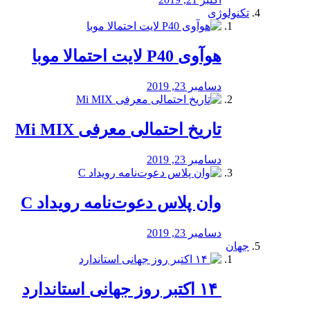
تکنولوژی
هوآوی P40 لایت احتمالا موبا
دسامبر 23, 2019
تاریخ احتمالی معرفی Mi MIX
دسامبر 23, 2019
وان پلاس دعوت‌نامه رویداد C
دسامبر 23, 2019
جهان
‏ ۱۴ اکتبر روز جهانی استاندارد