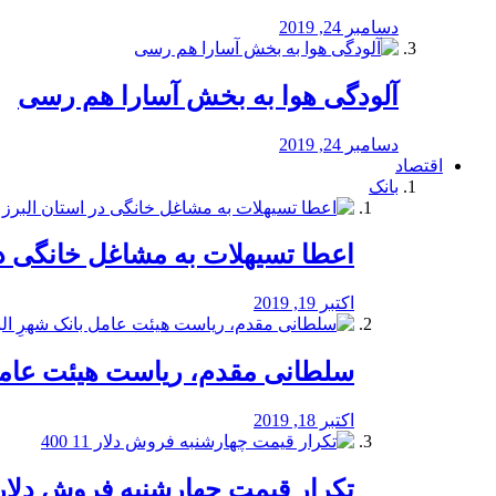
دسامبر 24, 2019
آلودگی هوا به بخش آسارا هم رسی
دسامبر 24, 2019
اقتصاد
بانک
️اعطا تسیهلات به مشاغل خانگی در
اکتبر 19, 2019
سلطانی مقدم، ریاست هیئت عامل 
اکتبر 18, 2019
تکرار قیمت چهارشنبه فروش دلار 11 00