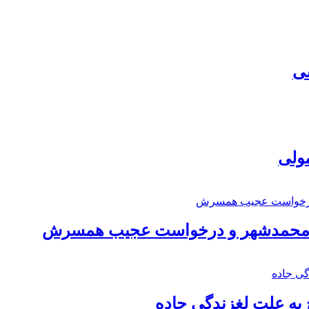
سی
مولی
اد محمدشهر و درخواست عجیب همسرش
به علت لغزندگی جاده