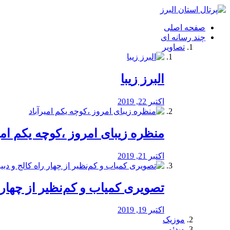
فصد
خون
صفحه اصلی
شرق
چند رسانه ای
تهران
تصاویر
خشکشویی
تصفیه
آب
البرز زیبا
طراحی
سایت
و
اکتبر 22, 2019
سئو
vip
منظره‌‌ زیبای امروز ،کوچه یکم امی
اکتبر 21, 2019
️تصویری کمیاب و کم‌نظیر از چهار راه 
اکتبر 19, 2019
موزیک
ویدئو