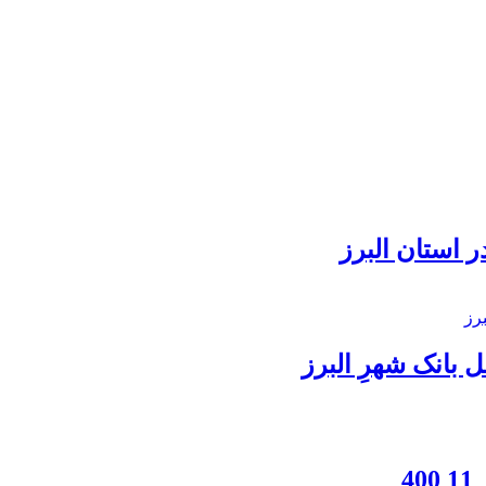
 استان البرز
بانک شهرِ البرز
4