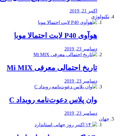
اکتبر 21, 2019
تکنولوژی
هوآوی P40 لایت احتمالا موبا
دسامبر 23, 2019
تاریخ احتمالی معرفی Mi MIX
دسامبر 23, 2019
وان پلاس دعوت‌نامه رویداد C
دسامبر 23, 2019
جهان