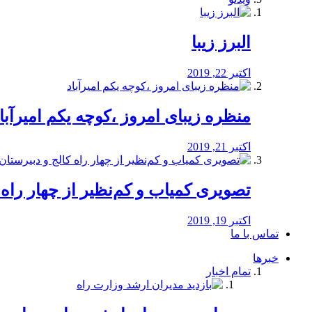
البرز زیبا
اکتبر 22, 2019
منظره‌‌ زیبای امروز ،کوچه یکم امیرآبا
اکتبر 21, 2019
️تصویری کمیاب و کم‌نظیر از چهار راه كالج
اکتبر 19, 2019
تماس با ما
خبرها
تمام اخبار