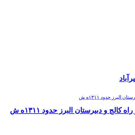
رآباد
كالج و دبيرستان البرز حدود ۱۳۱۱ه ش