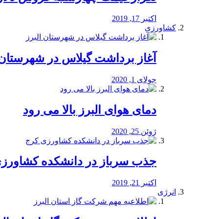
اکتبر 17, 2019
کشاورزی
آغاز برداشت گیلاس در شهرستان 
جولای 1, 2020
دمای هوای البرز بالا می رود
ژوئن 25, 2020
جذب سرباز در دانشکده کشاورز
اکتبر 21, 2019
انرژی