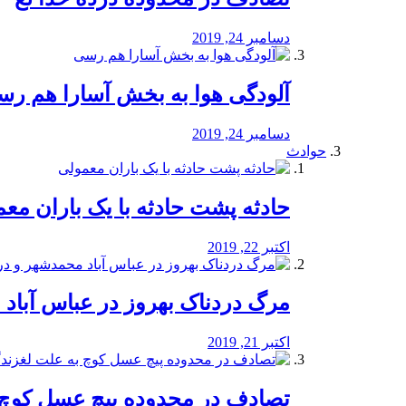
دسامبر 24, 2019
آلودگی هوا به بخش آسارا هم ر
دسامبر 24, 2019
حوادث
️حادثه پشت حادثه با یک باران مع
اکتبر 22, 2019
مرگ دردناک بهروز در عباس آب
اکتبر 21, 2019
تصادف در محدوده پیچ عسل کوچ 